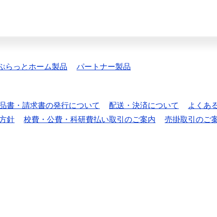
ぷらっとホーム製品
パートナー製品
品書・請求書の発行について
配送・決済について
よくあ
方針
校費・公費・科研費払い取引のご案内
売掛取引のご