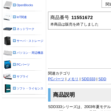
関
OpenBlocks
商品番号
11551672
IoT関連
本商品は販売を終了しました
ネットワーク
サーバ・ストレージ
パソコン・周辺機器
PCパーツ
関連カテゴリ
サプライ
PCパーツ
|
メモリ
|
SDD333
|
SDD
ソフト・ライセンス
商品説明
SDD333シリーズは、2003年夏モ