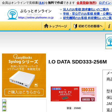
会員はオンラインで見積書(
)を
無料で作成
できます
会員登録(無料)
ログイン
見本
法人のお客様 請求書払いのご案内
学校・官公庁のお客様 校費・公費
研究機関のお客様 科研費払いのご案
I.O DATA SDD333-256M
メ
商
型
保
J
返