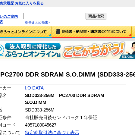
表示履歴
お気に入りを見る
払いのご案内
内
型番まとめ検索»
 PC2700 DDR SDRAM S.O.DIMM (SDD333-25
ーカー
I.O DATA
品名
SDD333-256M PC2700 DDR SDRAM
S.O.DIMM
番
SDD333-256M
証条件
当社販売日後センドバック１年保証
ANコード
4957180045627
品について
特定商取引法に基づく表示