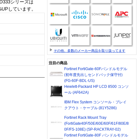
333シリーズは
8%UPしています。
その他、多数のメーカー商品を取り扱ってます
注目の商品
Fortinet FortiGate-60Fバンドルモデル
(初年度先出しセンドバック保守付)
(FG-60F-BDL-US)
Hewlett-Packard HP LCD 8500 コンソ
ール (AF642A)
IBM Flex System コンソール・ブレイ
クアウト・ケーブル (81Y5286)
Fortinet Rack Mount Tray
(FortiGate40F/50E/60E/60F/61F/80E/8
0F/FS-108E) (SP-RACKTRAY-02)
Fortinet FortiGate-80F バンドルモデル