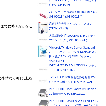
富士通 POS-Cサーマルロール紙(高保
存) (0722410-P)
パナソニック 感熱記録紙B4(6本入り)
UG-0001B4 (UG-0001B4)
応研 販売大臣 NX スタンドアロン
着までに時間がかかる
(OKN-423533)
大電 環境対応 1000BASE-T/X メディ
アコンバータ (DN1800SG2E)
Microsoft Windows Server Standard
2019 16コアライセンス 64bitWin対応
日本語版 5CAL付 DVDパッケージ
(P73-07691)
IDEC AUTO-ID SOLUTIONS バッテリ
ー BP-007 (BP-007)
TP-Link AX1800 壁面埋め込み型 Wi-Fi
の事情なく8日以上経
6アクセスポイント (EAP615-WALL)
PLAT'HOME OpenBlocks IX9 Debian
10搭載モデル (OBSIX9/D10A)
PLAT'HOME EasyBlocks Syslog 120G
サブスクリプション(保守サービス) 1年