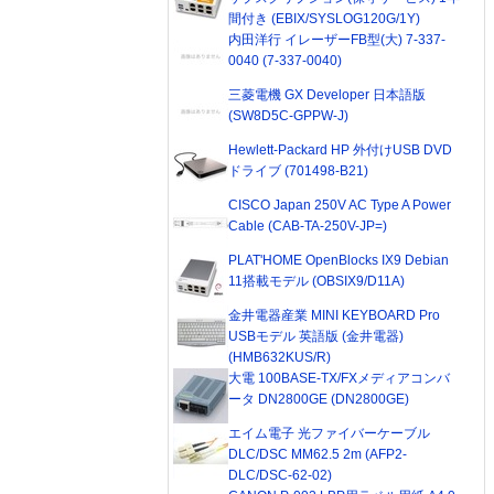
間付き (EBIX/SYSLOG120G/1Y)
内田洋行 イレーザーFB型(大) 7-337-
0040 (7-337-0040)
三菱電機 GX Developer 日本語版
(SW8D5C-GPPW-J)
Hewlett-Packard HP 外付けUSB DVD
ドライブ (701498-B21)
CISCO Japan 250V AC Type A Power
Cable (CAB-TA-250V-JP=)
PLAT'HOME OpenBlocks IX9 Debian
11搭載モデル (OBSIX9/D11A)
金井電器産業 MINI KEYBOARD Pro
USBモデル 英語版 (金井電器)
(HMB632KUS/R)
大電 100BASE-TX/FXメディアコンバ
ータ DN2800GE (DN2800GE)
エイム電子 光ファイバーケーブル
DLC/DSC MM62.5 2m (AFP2-
DLC/DSC-62-02)