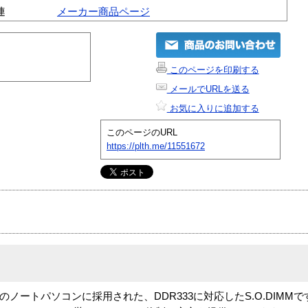
連
メーカー商品ページ
このページを印刷する
メールでURLを送る
お気に入りに追加する
このページのURL
https://plth.me/11551672
デルのノートパソコンに採用された、DDR333に対応したS.O.DIM