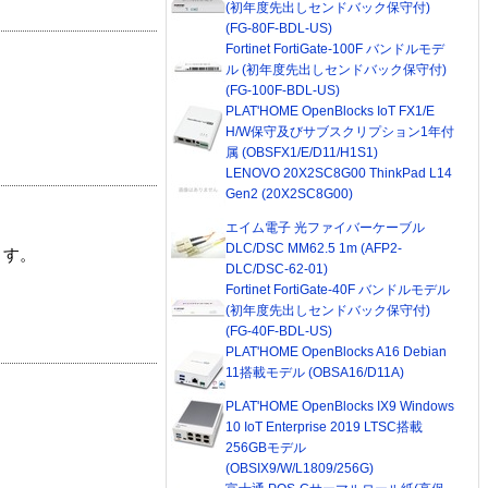
(初年度先出しセンドバック保守付)
(FG-80F-BDL-US)
Fortinet FortiGate-100F バンドルモデ
ル (初年度先出しセンドバック保守付)
(FG-100F-BDL-US)
PLAT'HOME OpenBlocks IoT FX1/E
H/W保守及びサブスクリプション1年付
属 (OBSFX1/E/D11/H1S1)
LENOVO 20X2SC8G00 ThinkPad L14
Gen2 (20X2SC8G00)
エイム電子 光ファイバーケーブル
DLC/DSC MM62.5 1m (AFP2-
ます。
DLC/DSC-62-01)
Fortinet FortiGate-40F バンドルモデル
(初年度先出しセンドバック保守付)
(FG-40F-BDL-US)
PLAT'HOME OpenBlocks A16 Debian
11搭載モデル (OBSA16/D11A)
PLAT'HOME OpenBlocks IX9 Windows
10 IoT Enterprise 2019 LTSC搭載
256GBモデル
(OBSIX9/W/L1809/256G)