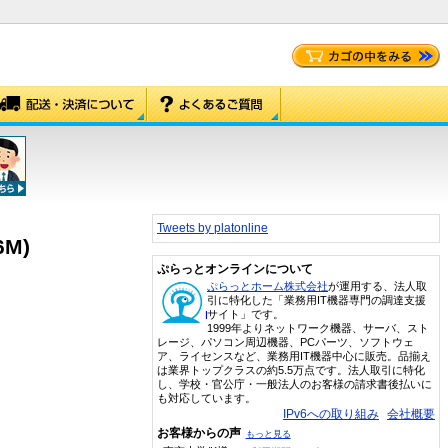
Tweets by platonline
6M)
ぷらっとオンラインについて
ぷらっとホーム株式会社
が運用する、法人取
引に特化した「業務用IT機器専門の調達支援
サイト」です。
1999年よりネットワーク機器、サーバ、スト
レージ、パソコン周辺機器、PCパーツ、ソフトウェ
ア、ライセンスなど、業務用IT機器中心に販売。品揃え
は業界トップクラスの約5.5万点です。法人取引に特化
し、学校・官公庁・一般法人のお客様の請求書後払いに
も対応しています。
IPv6への取り組み
会社概要
お客様からの声
もっと見る