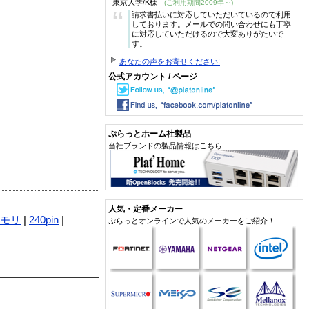
東京大学/K様
(ご利用期間2009年～)
“
請求書払いに対応していただいているので利用
しております。メールでの問い合わせにも丁寧
に対応していただけるので大変ありがたいで
す。
あなたの声をお寄せください!
公式アカウント / ページ
ぷらっとホーム社製品
当社ブランドの製品情報はこちら
人気・定番メーカー
モリ
|
240pin
|
ぷらっとオンラインで人気のメーカーをご紹介！