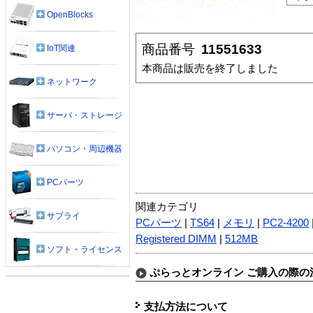
OpenBlocks
商品番号
11551633
IoT関連
本商品は販売を終了しました
ネットワーク
サーバ・ストレージ
パソコン・周辺機器
PCパーツ
関連カテゴリ
サプライ
PCパーツ
|
TS64
|
メモリ
|
PC2-4200
Registered DIMM
|
512MB
ソフト・ライセンス
ぷらっとオンライン ご購入の際の
支払方法について