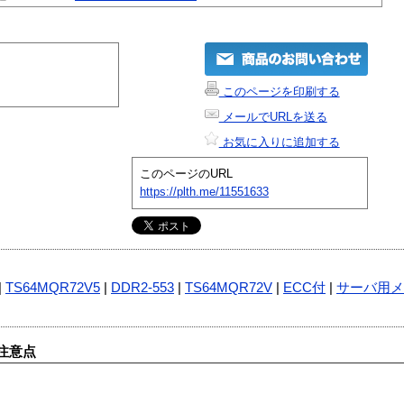
このページを印刷する
メールでURLを送る
お気に入りに追加する
このページのURL
https://plth.me/11551633
|
TS64MQR72V5
|
DDR2-553
|
TS64MQR72V
|
ECC付
|
サーバ用メ
注意点