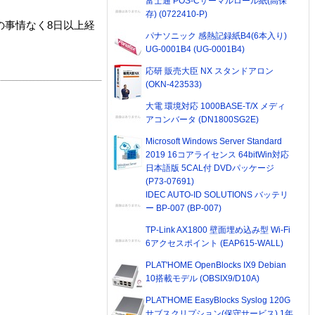
富士通 POS-Cサーマルロール紙(高保
存) (0722410-P)
の事情なく8日以上経
パナソニック 感熱記録紙B4(6本入り)
UG-0001B4 (UG-0001B4)
応研 販売大臣 NX スタンドアロン
(OKN-423533)
大電 環境対応 1000BASE-T/X メディ
アコンバータ (DN1800SG2E)
Microsoft Windows Server Standard
2019 16コアライセンス 64bitWin対応
日本語版 5CAL付 DVDパッケージ
(P73-07691)
IDEC AUTO-ID SOLUTIONS バッテリ
ー BP-007 (BP-007)
TP-Link AX1800 壁面埋め込み型 Wi-Fi
6アクセスポイント (EAP615-WALL)
PLAT'HOME OpenBlocks IX9 Debian
10搭載モデル (OBSIX9/D10A)
PLAT'HOME EasyBlocks Syslog 120G
サブスクリプション(保守サービス) 1年