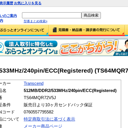
表示履歴
お気に入りを見る
払いのご案内
内
型番まとめ検索»
533MHz/240pin/ECC(Registered) (TS64MQR
ーカー
Transcend
品名
512MB/DDR2/533MHz/240pin/ECC(Registered)
番
TS64MQR72V5J
証条件
販売日より10ヶ月センドバック保証
ANコード
0760557795582
品について
特定商取引法に基づく表示
連
メーカー商品ページ