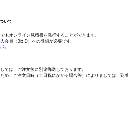
ついて
つでもオンライン見積書を発行することができます。
会員（BizID）への登録が必要です。
ちら
ましては、ご注文後に別途郵送しております。
のため、ご注文日時（土日祝にかかる場合等）によりましては、到