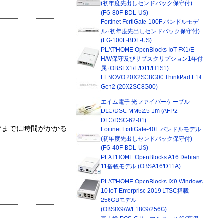
(初年度先出しセンドバック保守付)
(FG-80F-BDL-US)
Fortinet FortiGate-100F バンドルモデ
ル (初年度先出しセンドバック保守付)
(FG-100F-BDL-US)
PLAT'HOME OpenBlocks IoT FX1/E
H/W保守及びサブスクリプション1年付
属 (OBSFX1/E/D11/H1S1)
LENOVO 20X2SC8G00 ThinkPad L14
Gen2 (20X2SC8G00)
エイム電子 光ファイバーケーブル
DLC/DSC MM62.5 1m (AFP2-
DLC/DSC-62-01)
着までに時間がかかる
Fortinet FortiGate-40F バンドルモデル
(初年度先出しセンドバック保守付)
(FG-40F-BDL-US)
PLAT'HOME OpenBlocks A16 Debian
11搭載モデル (OBSA16/D11A)
PLAT'HOME OpenBlocks IX9 Windows
10 IoT Enterprise 2019 LTSC搭載
256GBモデル
(OBSIX9/W/L1809/256G)