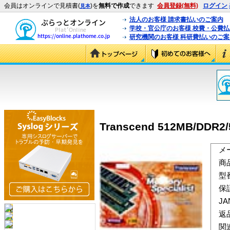
会員はオンラインで見積書(
)を
無料で作成
できます
会員登録(無料)
ログイン
見本
法人のお客様 請求書払いのご案内
学校・官公庁のお客様 校費・公費
研究機関のお客様 科研費払いのご案
Transcend 512MB/DDR2/
メ
商
型
保
J
返
関