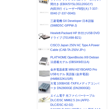
間付き (EBIX/SYSLOG120G/1Y)
内田洋行 イレーザーFB型(大) 7-337-
0040 (7-337-0040)
三菱電機 GX Developer 日本語版
(SW8D5C-GPPW-J)
Hewlett-Packard HP 外付けUSB DVD
ドライブ (701498-B21)
CISCO Japan 250V AC Type A Power
Cable (CAB-TA-250V-JP=)
PLAT'HOME OpenBlocks IX9 Debian
11搭載モデル (OBSIX9/D11A)
金井電器産業 MINI KEYBOARD Pro
USBモデル 英語版 (金井電器)
(HMB632KUS/R)
大電 100BASE-TX/FXメディアコンバ
ータ DN2800GE (DN2800GE)
エイム電子 光ファイバーケーブル
DLC/DSC MM62.5 2m (AFP2-
DLC/DSC-62-02)