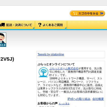
Tweets by platonline
72V5J)
ぷらっとオンラインについて
ぷらっとホーム株式会社
が運用する、法人取
引に特化した「業務用IT機器専門の調達支援
サイト」です。
1999年よりネットワーク機器、サーバ、スト
レージ、パソコン周辺機器、PCパーツ、ソフトウェ
ア、ライセンスなど、業務用IT機器中心に販売。品揃え
は業界トップクラスの約5.5万点です。法人取引に特化
し、学校・官公庁・一般法人のお客様の請求書後払いに
も対応しています。
IPv6への取り組み
会社概要
お客様からの声
もっと見る