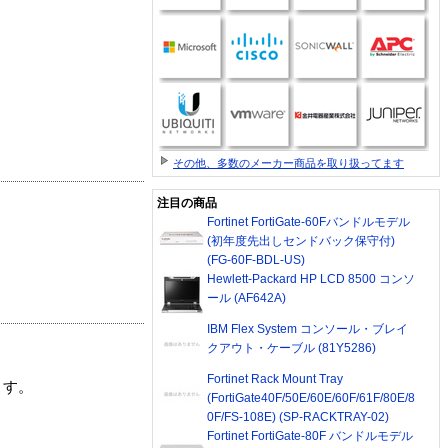
その他、多数のメーカー商品を取り扱ってます
注目の商品
Fortinet FortiGate-60Fバンドルモデル
(初年度先出しセンドバック保守付)
(FG-60F-BDL-US)
Hewlett-Packard HP LCD 8500 コンソ
ール (AF642A)
IBM Flex System コンソール・ブレイ
クアウト・ケーブル (81Y5286)
Fortinet Rack Mount Tray
ます。
(FortiGate40F/50E/60E/60F/61F/80E/8
0F/FS-108E) (SP-RACKTRAY-02)
Fortinet FortiGate-80F バンドルモデル