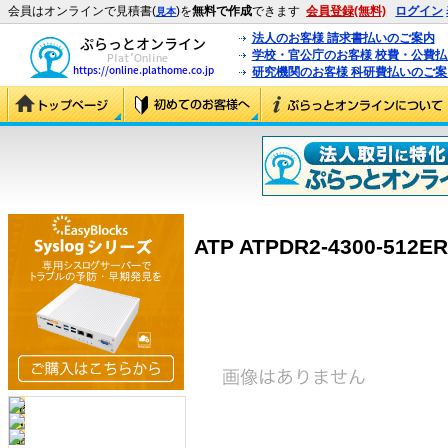
会員はオンラインで見積書(
)を
無料で作成
できます
会員登録(無料)
ログイン
見本
法人のお客様 請求書払いのご案内
学校・官公庁のお客様 校費・公費
研究機関のお客様 科研費払いのご案
ATP ATPDR2-4300-512E