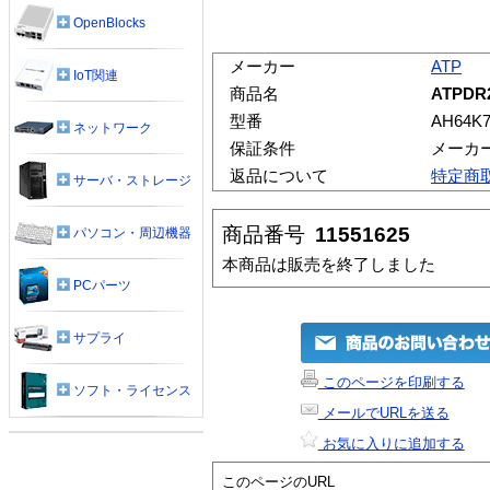
OpenBlocks
メーカー
ATP
IoT関連
商品名
ATPDR2
型番
AH64K
ネットワーク
保証条件
メーカ
返品について
特定商
サーバ・ストレージ
商品番号
11551625
パソコン・周辺機器
本商品は販売を終了しました
PCパーツ
サプライ
このページを印刷する
ソフト・ライセンス
メールでURLを送る
お気に入りに追加する
このページのURL