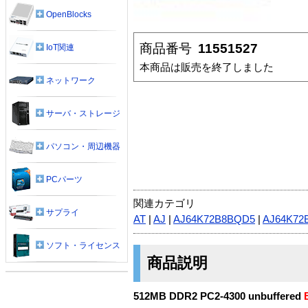
OpenBlocks
商品番号
11551527
IoT関連
本商品は販売を終了しました
ネットワーク
サーバ・ストレージ
パソコン・周辺機器
PCパーツ
関連カテゴリ
サプライ
AT
|
AJ
|
AJ64K72B8BQD5
|
AJ64K72
ソフト・ライセンス
商品説明
512MB DDR2 PC2-4300 unbuffered