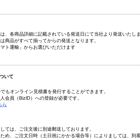
ては、各商品詳細に記載されている発送日にて当社より発送いたし
送は商品がすべて揃ってからの発送となります。
ヤマト運輸」からお選びいただけます
ついて
つでもオンライン見積書を発行することができます。
会員（BizID）への登録が必要です。
ちら
ましては、ご注文後に別途郵送しております。
のため、ご注文日時（土日祝にかかる場合等）によりましては、到