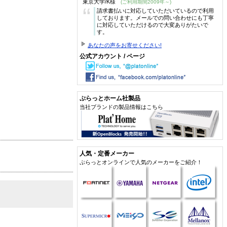
東京大学/K様
(ご利用期間2009年～)
“
請求書払いに対応していただいているので利用
しております。メールでの問い合わせにも丁寧
に対応していただけるので大変ありがたいで
す。
あなたの声をお寄せください!
公式アカウント / ページ
ぷらっとホーム社製品
当社ブランドの製品情報はこちら
人気・定番メーカー
ぷらっとオンラインで人気のメーカーをご紹介！