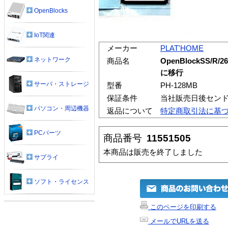
OpenBlocks
IoT関連
メーカー
PLAT'HOME
ネットワーク
商品名
OpenBlockSS/R/2
に移行
サーバ・ストレージ
型番
PH-128MB
保証条件
当社販売日後セン
パソコン・周辺機器
返品について
特定商取引法に基
PCパーツ
商品番号
11551505
本商品は販売を終了しました
サプライ
ソフト・ライセンス
このページを印刷する
メールでURLを送る