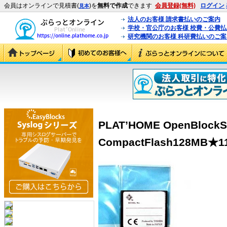
会員はオンラインで見積書(
)を
無料で作成
できます
会員登録(無料)
ログイン
見本
法人のお客様 請求書払いのご案内
学校・官公庁のお客様 校費・公費
研究機関のお客様 科研費払いのご案
PLAT’HOME OpenBlockS
CompactFlash128MB★1