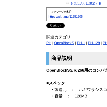
お気に入りに追加する
このページのURL
https://plth.me/11551505
関連カテゴリ
PH
|
OpenBlockS
|
PH-1
|
PH-128
|
PH
商品説明
OpenBlockSS/R/266用のコ
■スペック
・製造元 ： ハギワラシスコ
・容量 ： 128MB