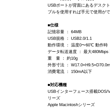
USBポートが背面にあるデスク
ブルを使用すれば手元で使用が
■仕様
記憶容量 ： 64MB
USB規格 ： USB2.0/1.1
動作環境 ： 温度0〜60℃ 動作時
データ転送速度 ： 最大480Mbps
重 量 ： 約10g
外形寸法 ： W17.0×H9.5×D70.0
消費電流 ： 150mA以下
■対応機種
USBインターフェース搭載DOS/V
リーズ
Apple Macintoshシリーズ