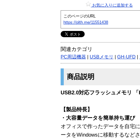
お気に入りに追加する
このページのURL
https://plth.me/11551438
関連カテゴリ
PC周辺機器
|
USBメモリ
|
GH-UFD
|
商品説明
USB2.0対応フラッシュメモリ 「Pic
【製品特長】
・大容量データを簡単持ち運び
オフィスで作ったデータを自宅に持ち
ータをWindowsに移動するな