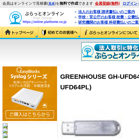
会員はオンラインで見積書(
)を
無料で作成
できます
会員登録(無料)
ログイン
見本
法人のお客様 請求書払いのご案内
学校・官公庁のお客様 校費・公費
研究機関のお客様 科研費払いのご案
GREENHOUSE GH-UFD64P
UFD64PL)