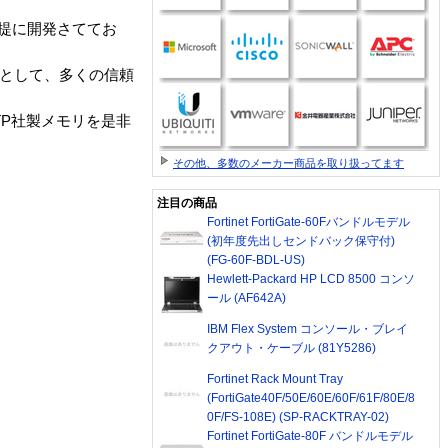
提に開発さててお
モリとして、多くの信頼
TP社製メモリを是非
その他、多数のメーカー商品を取り扱ってます
注目の商品
Fortinet FortiGate-60Fバンドルモデル
(初年度先出しセンドバック保守付)
(FG-60F-BDL-US)
Hewlett-Packard HP LCD 8500 コンソ
ール (AF642A)
IBM Flex System コンソール・ブレイ
クアウト・ケーブル (81Y5286)
Fortinet Rack Mount Tray
(FortiGate40F/50E/60E/60F/61F/80E/8
0F/FS-108E) (SP-RACKTRAY-02)
Fortinet FortiGate-80F バンドルモデル