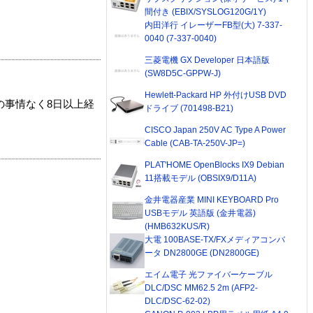
間付き (EBIX/SYSLOG120G/1Y)
内田洋行 イレーザーFB型(大) 7-337-
0040 (7-337-0040)
三菱電機 GX Developer 日本語版
(SW8D5C-GPPW-J)
Hewlett-Packard HP 外付けUSB DVD
の事情なく8日以上経
ドライブ (701498-B21)
CISCO Japan 250V AC Type A Power
Cable (CAB-TA-250V-JP=)
PLAT'HOME OpenBlocks IX9 Debian
11搭載モデル (OBSIX9/D11A)
金井電器産業 MINI KEYBOARD Pro
USBモデル 英語版 (金井電器)
(HMB632KUS/R)
大電 100BASE-TX/FXメディアコンバ
ータ DN2800GE (DN2800GE)
エイム電子 光ファイバーケーブル
DLC/DSC MM62.5 2m (AFP2-
DLC/DSC-62-02)