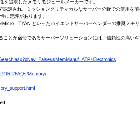
性を追求したメモリモジュールメーカーです。
」で認定され、ミッションクリティカルなサーバー分野での使用を前
定性に定評があります。
perMicro、TYAN といったハイエンドサーバーベンダーの推奨メ
けることが宿命であるサーバーソリューションには、信頼性の高いA
rtSearch.asp?bNav=False&sMemManuf=ATP+Electronics
UPPORT/FAQs/Memory/
ory_support.html
ed