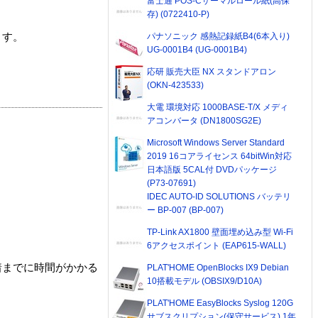
富士通 POS-Cサーマルロール紙(高保
存) (0722410-P)
パナソニック 感熱記録紙B4(6本入り)
ます。
UG-0001B4 (UG-0001B4)
応研 販売大臣 NX スタンドアロン
(OKN-423533)
大電 環境対応 1000BASE-T/X メディ
アコンバータ (DN1800SG2E)
Microsoft Windows Server Standard
2019 16コアライセンス 64bitWin対応
日本語版 5CAL付 DVDパッケージ
(P73-07691)
IDEC AUTO-ID SOLUTIONS バッテリ
ー BP-007 (BP-007)
TP-Link AX1800 壁面埋め込み型 Wi-Fi
6アクセスポイント (EAP615-WALL)
着までに時間がかかる
PLAT'HOME OpenBlocks IX9 Debian
10搭載モデル (OBSIX9/D10A)
PLAT'HOME EasyBlocks Syslog 120G
サブスクリプション(保守サービス) 1年