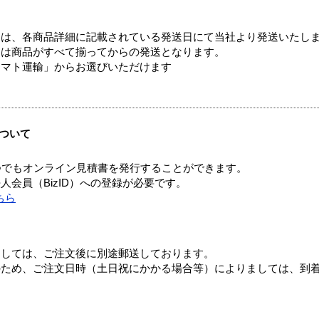
ては、各商品詳細に記載されている発送日にて当社より発送いたし
送は商品がすべて揃ってからの発送となります。
ヤマト運輸」からお選びいただけます
ついて
つでもオンライン見積書を発行することができます。
会員（BizID）への登録が必要です。
ちら
ましては、ご注文後に別途郵送しております。
のため、ご注文日時（土日祝にかかる場合等）によりましては、到