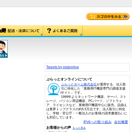
Tweets by platonline
ぷらっとオンラインについて
ぷらっとホーム株式会社
が運用する、法人取
引に特化した「業務用IT機器専門の調達支援
サイト」です。
1999年よりネットワーク機器、サーバ、スト
レージ、パソコン周辺機器、PCパーツ、ソフトウェ
ア、ライセンスなど、業務用IT機器中心に販売。品揃え
は業界トップクラスの約5.5万点です。法人取引に特化
し、学校・官公庁・一般法人のお客様の請求書後払いに
も対応しています。
IPv6への取り組み
会社概要
お客様からの声
もっと見る