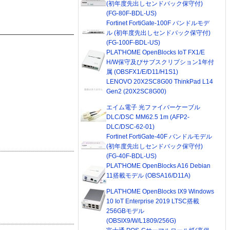
(初年度先出しセンドバック保守付)
(FG-80F-BDL-US)
Fortinet FortiGate-100F バンドルモデ
ル (初年度先出しセンドバック保守付)
(FG-100F-BDL-US)
PLAT'HOME OpenBlocks IoT FX1/E
H/W保守及びサブスクリプション1年付
属 (OBSFX1/E/D11/H1S1)
LENOVO 20X2SC8G00 ThinkPad L14
Gen2 (20X2SC8G00)
エイム電子 光ファイバーケーブル
DLC/DSC MM62.5 1m (AFP2-
DLC/DSC-62-01)
Fortinet FortiGate-40F バンドルモデル
(初年度先出しセンドバック保守付)
(FG-40F-BDL-US)
PLAT'HOME OpenBlocks A16 Debian
11搭載モデル (OBSA16/D11A)
PLAT'HOME OpenBlocks IX9 Windows
10 IoT Enterprise 2019 LTSC搭載
256GBモデル
(OBSIX9/W/L1809/256G)