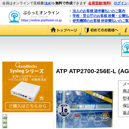
会員はオンラインで見積書(
)を
無料で作成
できます
会員登録(無料)
ログイン
見本
法人のお客様 請求書払いのご案内
学校・官公庁のお客様 校費・公費
研究機関のお客様 科研費払いのご案
ATP ATP2700-256E-L (A
メ
商
型
保
返