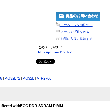
このページを印刷する
メールでURLを送る
お気に入りに追加する
このページのURL
https://plth.me/11551425
T8
|
AG32L72
|
AG32L
|
ATP2700
buffered withECC DDR-SDRAM DIMM