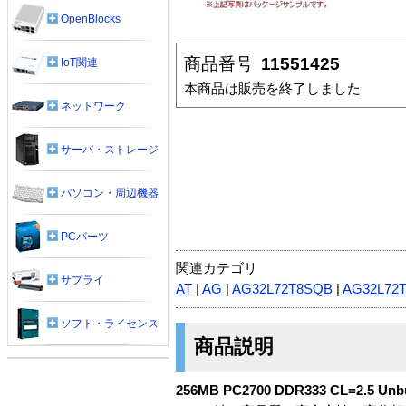
OpenBlocks
商品番号
11551425
IoT関連
本商品は販売を終了しました
ネットワーク
サーバ・ストレージ
パソコン・周辺機器
PCパーツ
関連カテゴリ
サプライ
AT
|
AG
|
AG32L72T8SQB
|
AG32L72
ソフト・ライセンス
商品説明
256MB PC2700 DDR333 CL=2.5 Un