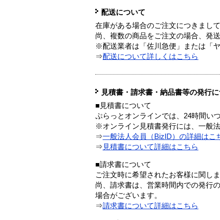
配送について
在庫がある場合のご注文につきまし
尚、複数の商品をご注文の場合、発
※配送業者は「佐川急便」または「
⇒
配送について詳しくはこちら
見積書・請求書・納品書等の発行に
■見積書について
ぷらっとオンラインでは、24時間い
※オンライン見積書発行には、一般法人
⇒
一般法人会員（BizID）の詳細はこ
⇒
見積書について詳細はこちら
■請求書について
ご注文時に希望されたお客様に関し
尚、請求書は、営業時間内での発行
場合がございます。
⇒
請求書について詳細はこちら