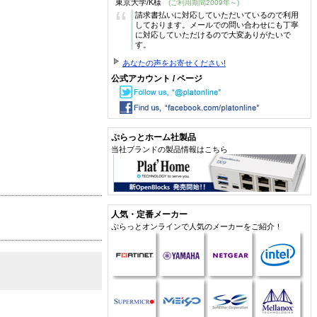
東京大学/K様
(ご利用期間2009年～)
“
請求書払いに対応していただいているので利用
しております。メールでの問い合わせにも丁寧
に対応していただけるので大変ありがたいで
す。
あなたの声をお寄せください!
公式アカウント / ページ
ぷらっとホーム社製品
当社ブランドの製品情報はこちら
人気・定番メーカー
ぷらっとオンラインで人気のメーカーをご紹介！