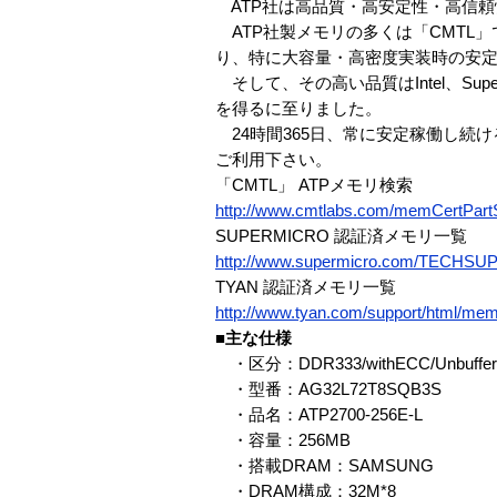
ATP社は高品質・高安定性・高信頼
ATP社製メモリの多くは「CMTL
り、特に大容量・高密度実装時の安
そして、その高い品質はIntel、Su
を得るに至りました。
24時間365日、常に安定稼働し続
ご利用下さい。
「CMTL」 ATPメモリ検索
http://www.cmtlabs.com/memCertPa
SUPERMICRO 認証済メモリ一覧
http://www.supermicro.com/TECHS
TYAN 認証済メモリ一覧
http://www.tyan.com/support/html/mem
■主な仕様
・区分：DDR333/withECC/Unbuffer
・型番：AG32L72T8SQB3S
・品名：ATP2700-256E-L
・容量：256MB
・搭載DRAM：SAMSUNG
・DRAM構成：32M*8