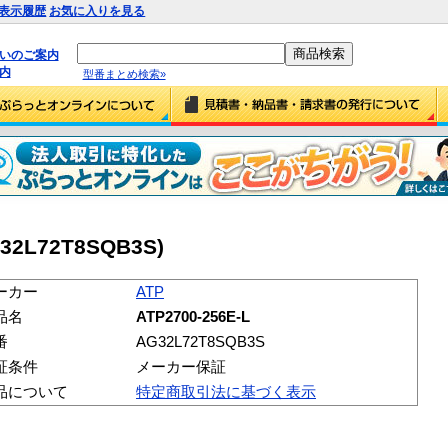
表示履歴
お気に入りを見る
払いのご案内
内
型番まとめ検索»
G32L72T8SQB3S)
ーカー
ATP
品名
ATP2700-256E-L
番
AG32L72T8SQB3S
証条件
メーカー保証
品について
特定商取引法に基づく表示