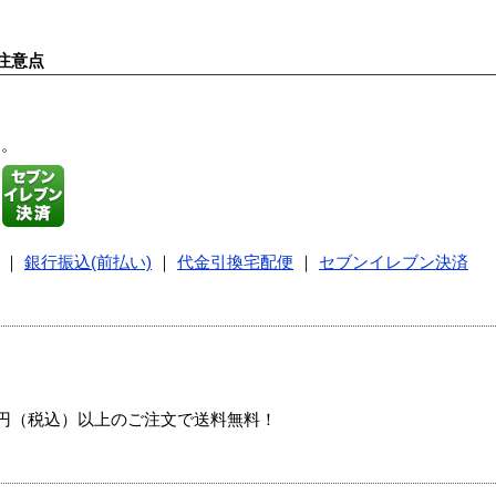
注意点
す。
｜
銀行振込(前払い)
｜
代金引換宅配便
｜
セブンイレブン決済
00円（税込）以上のご注文で送料無料！