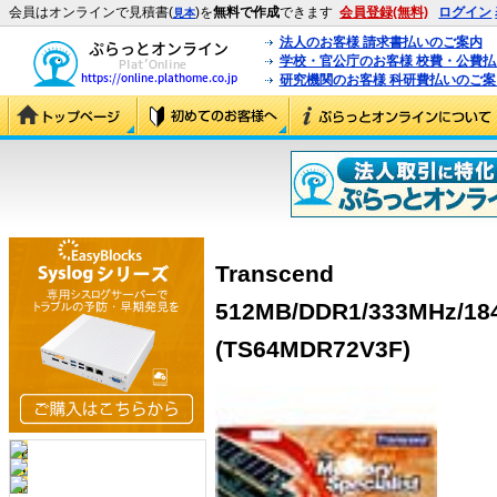
会員はオンラインで見積書(
)を
無料で作成
できます
会員登録(無料)
ログイン
見本
法人のお客様 請求書払いのご案内
学校・官公庁のお客様 校費・公費
研究機関のお客様 科研費払いのご案
Transcend
512MB/DDR1/333MHz/184
(TS64MDR72V3F)