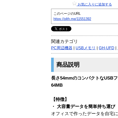
お気に入りに追加する
このページのURL
https://plth.me/11551392
関連カテゴリ
PC周辺機器
|
USBメモリ
|
GH-UFD
|
商品説明
長さ54mmのコンパクトなUS
64MB
【特徴】
・ 大容量データを簡単持ち運び
オフィスで作ったデータを自宅に持ち