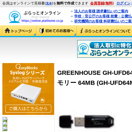
会員はオンラインで見積書(
)を
無料で作成
できます
会員登録(無料)
ログイン
見本
法人のお客様 請求書払いのご案内
学校・官公庁のお客様 校費・公費
研究機関のお客様 科研費払いのご案
GREENHOUSE GH-UF
モリー 64MB (GH-UFD64