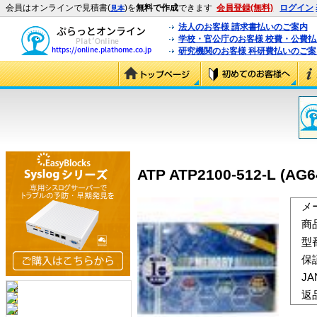
会員はオンラインで見積書(
)を
無料で作成
できます
会員登録(無料)
ログイン
見本
法人のお客様 請求書払いのご案内
学校・官公庁のお客様 校費・公費
研究機関のお客様 科研費払いのご案
ATP ATP2100-512-L (AG
メ
商
型
保
J
返