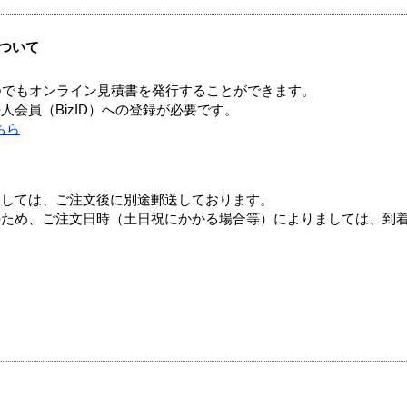
ついて
つでもオンライン見積書を発行することができます。
会員（BizID）への登録が必要です。
ちら
ましては、ご注文後に別途郵送しております。
のため、ご注文日時（土日祝にかかる場合等）によりましては、到