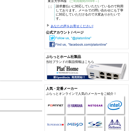
東京大学/K様
(ご利用期間2009年～)
“
請求書払いに対応していただいているので利用
しております。メールでの問い合わせにも丁寧
に対応していただけるので大変ありがたいで
す。
あなたの声をお寄せください!
公式アカウント / ページ
ぷらっとホーム社製品
当社ブランドの製品情報はこちら
人気・定番メーカー
ぷらっとオンラインで人気のメーカーをご紹介！