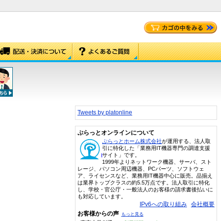
Tweets by platonline
ぷらっとオンラインについて
ぷらっとホーム株式会社
が運用する、法人取
引に特化した「業務用IT機器専門の調達支援
サイト」です。
1999年よりネットワーク機器、サーバ、スト
レージ、パソコン周辺機器、PCパーツ、ソフトウェ
ア、ライセンスなど、業務用IT機器中心に販売。品揃え
は業界トップクラスの約5.5万点です。法人取引に特化
し、学校・官公庁・一般法人のお客様の請求書後払いに
も対応しています。
IPv6への取り組み
会社概要
お客様からの声
もっと見る