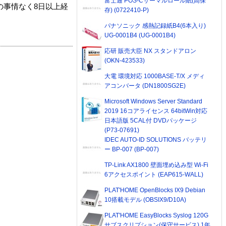
富士通 POS-Cサーマルロール紙(高保
の事情なく8日以上経
存) (0722410-P)
パナソニック 感熱記録紙B4(6本入り)
UG-0001B4 (UG-0001B4)
応研 販売大臣 NX スタンドアロン
(OKN-423533)
大電 環境対応 1000BASE-T/X メディ
アコンバータ (DN1800SG2E)
Microsoft Windows Server Standard
2019 16コアライセンス 64bitWin対応
日本語版 5CAL付 DVDパッケージ
(P73-07691)
IDEC AUTO-ID SOLUTIONS バッテリ
ー BP-007 (BP-007)
TP-Link AX1800 壁面埋め込み型 Wi-Fi
6アクセスポイント (EAP615-WALL)
PLAT'HOME OpenBlocks IX9 Debian
10搭載モデル (OBSIX9/D10A)
PLAT'HOME EasyBlocks Syslog 120G
サブスクリプション(保守サービス) 1年