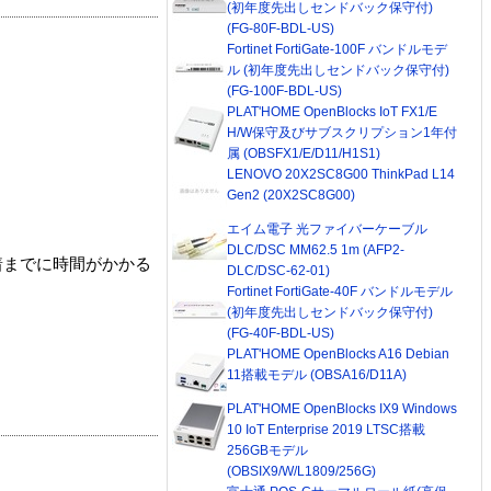
(初年度先出しセンドバック保守付)
(FG-80F-BDL-US)
Fortinet FortiGate-100F バンドルモデ
ル (初年度先出しセンドバック保守付)
(FG-100F-BDL-US)
PLAT'HOME OpenBlocks IoT FX1/E
H/W保守及びサブスクリプション1年付
属 (OBSFX1/E/D11/H1S1)
LENOVO 20X2SC8G00 ThinkPad L14
Gen2 (20X2SC8G00)
エイム電子 光ファイバーケーブル
DLC/DSC MM62.5 1m (AFP2-
着までに時間がかかる
DLC/DSC-62-01)
Fortinet FortiGate-40F バンドルモデル
(初年度先出しセンドバック保守付)
(FG-40F-BDL-US)
PLAT'HOME OpenBlocks A16 Debian
11搭載モデル (OBSA16/D11A)
PLAT'HOME OpenBlocks IX9 Windows
10 IoT Enterprise 2019 LTSC搭載
256GBモデル
(OBSIX9/W/L1809/256G)