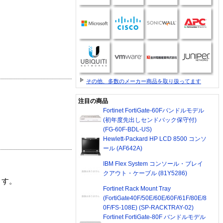
その他、多数のメーカー商品を取り扱ってます
注目の商品
Fortinet FortiGate-60Fバンドルモデル
(初年度先出しセンドバック保守付)
(FG-60F-BDL-US)
Hewlett-Packard HP LCD 8500 コンソ
ール (AF642A)
IBM Flex System コンソール・ブレイ
クアウト・ケーブル (81Y5286)
ます。
Fortinet Rack Mount Tray
(FortiGate40F/50E/60E/60F/61F/80E/8
0F/FS-108E) (SP-RACKTRAY-02)
Fortinet FortiGate-80F バンドルモデル