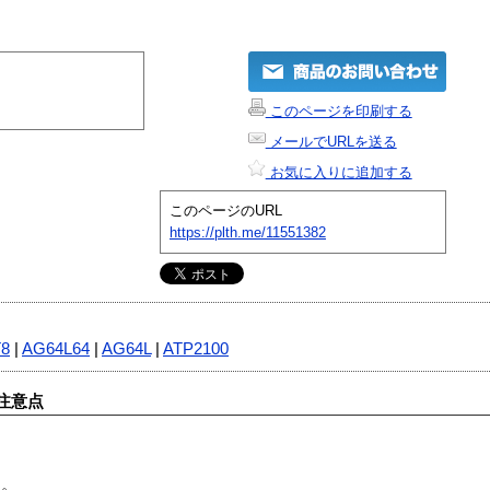
このページを印刷する
メールでURLを送る
お気に入りに追加する
このページのURL
https://plth.me/11551382
T8
|
AG64L64
|
AG64L
|
ATP2100
注意点
す。