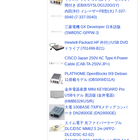
間付き (EBIX/SYSLOG120G/1Y)
内田洋行 イレーザーFB型(大) 7-337-
0040 (7-337-0040)
三菱電機 GX Developer 日本語版
(SW8D5C-GPPW-J)
Hewlett-Packard HP 外付けUSB DVD
ドライブ (701498-B21)
CISCO Japan 250V AC Type A Power
Cable (CAB-TA-250V-JP=)
PLAT'HOME OpenBlocks IX9 Debian
11搭載モデル (OBSIX9/D11A)
金井電器産業 MINI KEYBOARD Pro
USBモデル 英語版 (金井電器)
(HMB632KUS/R)
大電 100BASE-TX/FXメディアコンバ
ータ DN2800GE (DN2800GE)
エイム電子 光ファイバーケーブル
DLC/DSC MM62.5 2m (AFP2-
DLC/DSC-62-02)