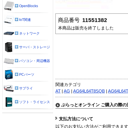
OpenBlocks
商品番号
11551382
IoT関連
本商品は販売を終了しました
ネットワーク
サーバ・ストレージ
パソコン・周辺機器
PCパーツ
関連カテゴリ
サプライ
AT
|
AG
|
AG64L64T8SQB
|
AG64L64
ソフト・ライセンス
ぷらっとオンライン ご購入の際の
支払方法について
以下のお支払い方法がご利用できま