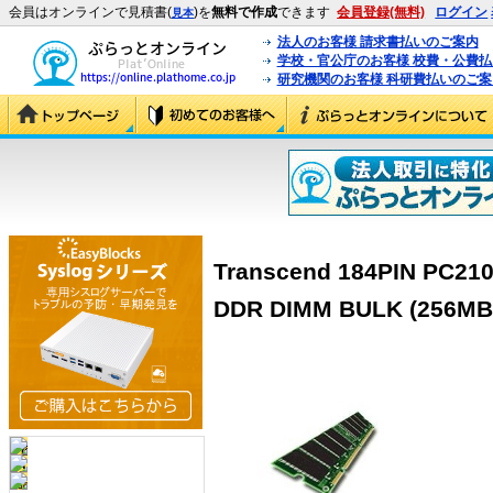
会員はオンラインで見積書(
)を
無料で作成
できます
会員登録(無料)
ログイン
見本
法人のお客様 請求書払いのご案内
学校・官公庁のお客様 校費・公費
研究機関のお客様 科研費払いのご案
Transcend 184PIN PC21
DDR DIMM BULK (256MB