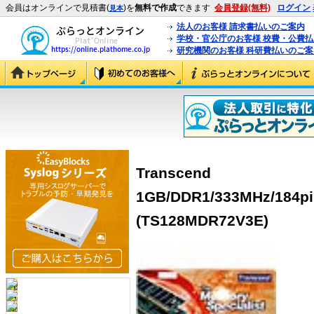
会員はオンラインで見積書(
)を
無料で作成
できます
会員登録(無料)
ログイン
見本
法人のお客様 請求書払いのご案内
学校・官公庁のお客様 校費・公費
研究機関のお客様 科研費払いのご案
Transcend
1GB/DDR1/333MHz/184pi
(TS128MDR72V3E)