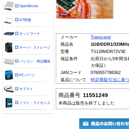
OpenBlocks
IoT関連
ネットワーク
メーカー
Transcend
商品名
1GB/DDR1/333MHz/
サーバ・ストレージ
型番
TS128MDR72V3E
保証条件
出荷日から5年間当
パソコン・周辺機器
カ保証）
JANコード
0760557788362
PCパーツ
返品について
特定商取引法に基
サプライ
商品番号
11551249
本商品は販売を終了しました
ソフト・ライセンス