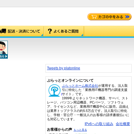
Tweets by platonline
ぷらっとオンラインについて
ぷらっとホーム株式会社
が運用する、法人取
引に特化した「業務用IT機器専門の調達支援
サイト」です。
1999年よりネットワーク機器、サーバ、スト
レージ、パソコン周辺機器、PCパーツ、ソフトウェ
ア、ライセンスなど、業務用IT機器中心に販売。品揃え
は業界トップクラスの約5.5万点です。法人取引に特化
し、学校・官公庁・一般法人のお客様の請求書後払いに
も対応しています。
IPv6への取り組み
会社概要
お客様からの声
もっと見る