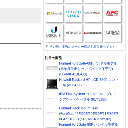
その他、多数のメーカー商品を取り扱ってます
注目の商品
Fortinet FortiGate-60Fバンドルモデル
(初年度先出しセンドバック保守付)
(FG-60F-BDL-US)
Hewlett-Packard HP LCD 8500 コンソ
ール (AF642A)
IBM Flex System コンソール・ブレイ
クアウト・ケーブル (81Y5286)
Fortinet Rack Mount Tray
(FortiGate40F/50E/60E/60F/61F/80E/8
0F/FS-108E) (SP-RACKTRAY-02)
Fortinet FortiGate-80F バンドルモデル