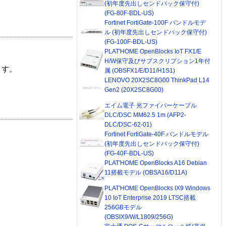
(初年度先出しセンドバック保守付)
(FG-80F-BDL-US)
Fortinet FortiGate-100F バンドルモデ
ル (初年度先出しセンドバック保守付)
(FG-100F-BDL-US)
PLAT'HOME OpenBlocks IoT FX1/E
H/W保守及びサブスクリプション1年付
ます。
属 (OBSFX1/E/D11/H1S1)
LENOVO 20X2SC8G00 ThinkPad L14
Gen2 (20X2SC8G00)
エイム電子 光ファイバーケーブル
DLC/DSC MM62.5 1m (AFP2-
DLC/DSC-62-01)
Fortinet FortiGate-40F バンドルモデル
(初年度先出しセンドバック保守付)
(FG-40F-BDL-US)
PLAT'HOME OpenBlocks A16 Debian
11搭載モデル (OBSA16/D11A)
PLAT'HOME OpenBlocks IX9 Windows
10 IoT Enterprise 2019 LTSC搭載
256GBモデル
(OBSIX9/W/L1809/256G)