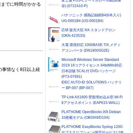
富士通 POS-Cサーマルロール紙(高保
着までに時間がかかる
存) (0722410-P)
パナソニック 感熱記録紙B4(6本入り)
UG-0001B4 (UG-0001B4)
応研 販売大臣 NX スタンドアロン
(OKN-423533)
大電 環境対応 1000BASE-T/X メディ
アコンバータ (DN1800SG2E)
Microsoft Windows Server Standard
2019 16コアライセンス 64bitWin対応
の事情なく8日以上経
日本語版 5CAL付 DVDパッケージ
(P73-07691)
IDEC AUTO-ID SOLUTIONS バッテリ
ー BP-007 (BP-007)
TP-Link AX1800 壁面埋め込み型 Wi-Fi
6アクセスポイント (EAP615-WALL)
PLAT'HOME OpenBlocks IX9 Debian
10搭載モデル (OBSIX9/D10A)
PLAT'HOME EasyBlocks Syslog 120G
サブスクリプション(保守サービス) 1年