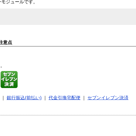
リーモジュールです。
注意点
す。
｜
銀行振込(前払い)
｜
代金引換宅配便
｜
セブンイレブン決済