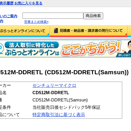
表示履歴
お気に入りを見る
払いのご案内
内
型番まとめ検索»
-DDRETL (CD512M-DDRETL(Samsun))
ーカー
センチュリーマイクロ
品名
CD512M-DDRETL
番
CD512M-DDRETL(Samsun)
証条件
当社販売日後センドバック5年保証
品について
特定商取引法に基づく表示