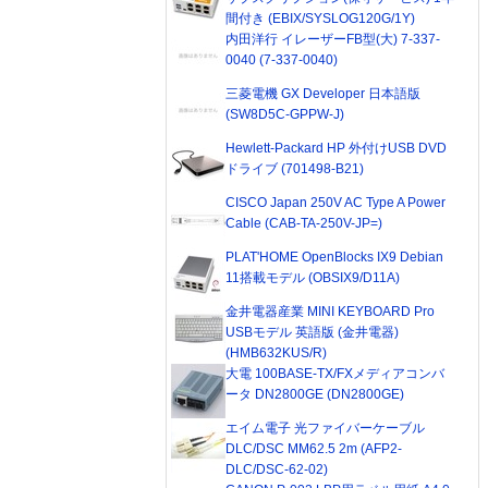
間付き (EBIX/SYSLOG120G/1Y)
内田洋行 イレーザーFB型(大) 7-337-
0040 (7-337-0040)
三菱電機 GX Developer 日本語版
(SW8D5C-GPPW-J)
Hewlett-Packard HP 外付けUSB DVD
ドライブ (701498-B21)
CISCO Japan 250V AC Type A Power
Cable (CAB-TA-250V-JP=)
PLAT'HOME OpenBlocks IX9 Debian
11搭載モデル (OBSIX9/D11A)
金井電器産業 MINI KEYBOARD Pro
USBモデル 英語版 (金井電器)
(HMB632KUS/R)
大電 100BASE-TX/FXメディアコンバ
ータ DN2800GE (DN2800GE)
エイム電子 光ファイバーケーブル
DLC/DSC MM62.5 2m (AFP2-
DLC/DSC-62-02)