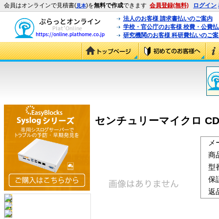
会員はオンラインで見積書(
)を
無料で作成
できます
会員登録(無料)
ログイン
見本
法人のお客様 請求書払いのご案内
学校・官公庁のお客様 校費・公費
研究機関のお客様 科研費払いのご案
センチュリーマイクロ CD512M
メ
商
型
保
返