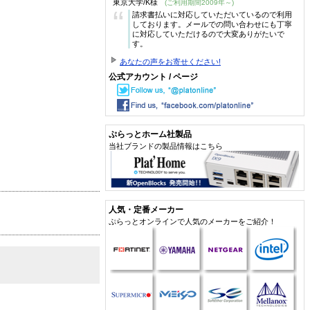
東京大学/K様
(ご利用期間2009年～)
“
請求書払いに対応していただいているので利用
しております。メールでの問い合わせにも丁寧
に対応していただけるので大変ありがたいで
す。
あなたの声をお寄せください!
公式アカウント / ページ
ぷらっとホーム社製品
当社ブランドの製品情報はこちら
人気・定番メーカー
ぷらっとオンラインで人気のメーカーをご紹介！