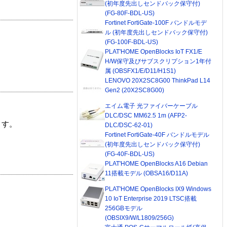
(初年度先出しセンドバック保守付)
(FG-80F-BDL-US)
Fortinet FortiGate-100F バンドルモデ
ル (初年度先出しセンドバック保守付)
(FG-100F-BDL-US)
PLAT'HOME OpenBlocks IoT FX1/E
H/W保守及びサブスクリプション1年付
属 (OBSFX1/E/D11/H1S1)
LENOVO 20X2SC8G00 ThinkPad L14
Gen2 (20X2SC8G00)
エイム電子 光ファイバーケーブル
DLC/DSC MM62.5 1m (AFP2-
ます。
DLC/DSC-62-01)
Fortinet FortiGate-40F バンドルモデル
(初年度先出しセンドバック保守付)
(FG-40F-BDL-US)
PLAT'HOME OpenBlocks A16 Debian
11搭載モデル (OBSA16/D11A)
PLAT'HOME OpenBlocks IX9 Windows
10 IoT Enterprise 2019 LTSC搭載
256GBモデル
(OBSIX9/W/L1809/256G)