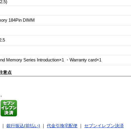
2.5)
ory 184Pin DIMM
.5
d Memory Series Introduction×1 ・Warranty card×1
注意点
す。
｜
銀行振込(前払い)
｜
代金引換宅配便
｜
セブンイレブン決済