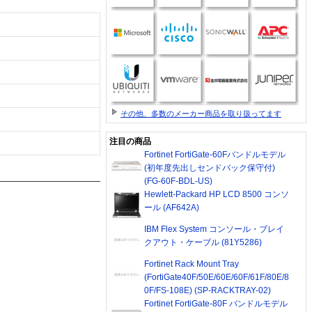
その他、多数のメーカー商品を取り扱ってます
注目の商品
Fortinet FortiGate-60Fバンドルモデル
(初年度先出しセンドバック保守付)
(FG-60F-BDL-US)
Hewlett-Packard HP LCD 8500 コンソ
ール (AF642A)
IBM Flex System コンソール・ブレイ
クアウト・ケーブル (81Y5286)
Fortinet Rack Mount Tray
(FortiGate40F/50E/60E/60F/61F/80E/8
0F/FS-108E) (SP-RACKTRAY-02)
Fortinet FortiGate-80F バンドルモデル