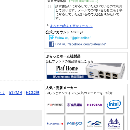
東京大学/K様
(ご利用期間2009年～)
“
請求書払いに対応していただいているので利用
しております。メールでの問い合わせにも丁寧
に対応していただけるので大変ありがたいで
す。
あなたの声をお寄せください!
公式アカウント / ページ
ぷらっとホーム社製品
当社ブランドの製品情報はこちら
人気・定番メーカー
モリ
|
512MB
|
ECC無
ぷらっとオンラインで人気のメーカーをご紹介！