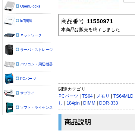
OpenBlocks
商品番号
11550971
IoT関連
本商品は販売を終了しました
ネットワーク
サーバ・ストレージ
パソコン・周辺機器
PCパーツ
関連カテゴリ
サプライ
PCパーツ
|
TS64
|
メモリ
|
TS64MLD
し
|
184pin
|
DIMM
|
DDR-333
ソフト・ライセンス
商品説明