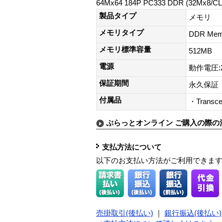
64Mx64 184P PC333 DDR (32Mx8/CL
製品タイプ
メモリ
メモリタイプ
DDR Mem
メモリ標準容量
512MB
電源
動作電圧:2
保証期間
永久保証
付属品
・Transcen
ぷらっとオンライン ご購入の際の
支払方法について
以下のお支払い方法がご利用できま
売掛取引(後払い)
｜
銀行振込(後払い)