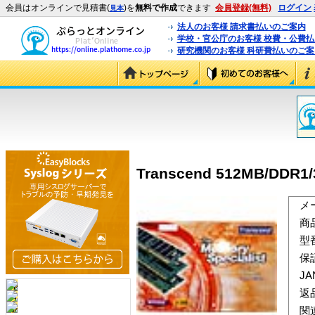
会員はオンラインで見積書(
)を
無料で作成
できます
会員登録(無料)
ログイン
見本
法人のお客様 請求書払いのご案内
学校・官公庁のお客様 校費・公費
研究機関のお客様 科研費払いのご案
Transcend 512MB/DDR1/
メ
商
型
保
J
返
関