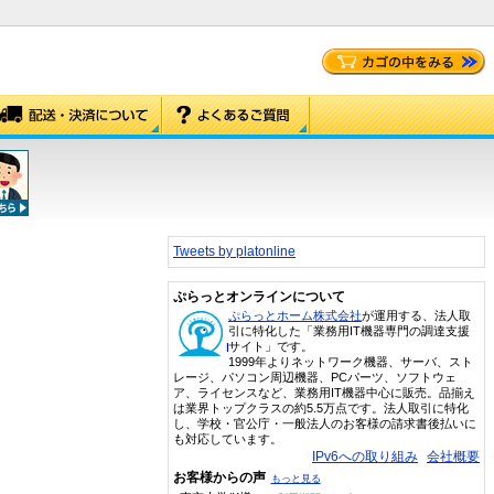
Tweets by platonline
ぷらっとオンラインについて
ぷらっとホーム株式会社
が運用する、法人取
引に特化した「業務用IT機器専門の調達支援
サイト」です。
1999年よりネットワーク機器、サーバ、スト
レージ、パソコン周辺機器、PCパーツ、ソフトウェ
ア、ライセンスなど、業務用IT機器中心に販売。品揃え
は業界トップクラスの約5.5万点です。法人取引に特化
し、学校・官公庁・一般法人のお客様の請求書後払いに
も対応しています。
IPv6への取り組み
会社概要
お客様からの声
もっと見る