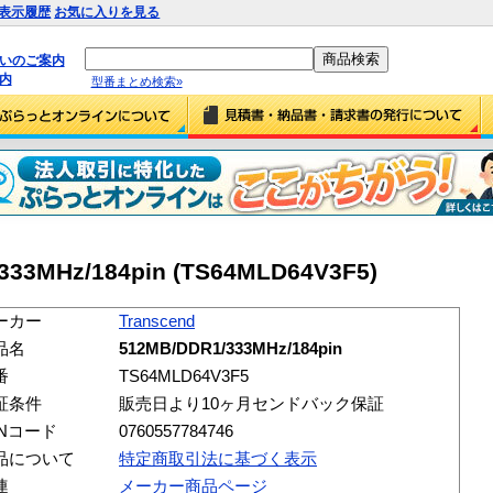
表示履歴
お気に入りを見る
払いのご案内
内
型番まとめ検索»
333MHz/184pin (TS64MLD64V3F5)
ーカー
Transcend
品名
512MB/DDR1/333MHz/184pin
番
TS64MLD64V3F5
証条件
販売日より10ヶ月センドバック保証
ANコード
0760557784746
品について
特定商取引法に基づく表示
連
メーカー商品ページ