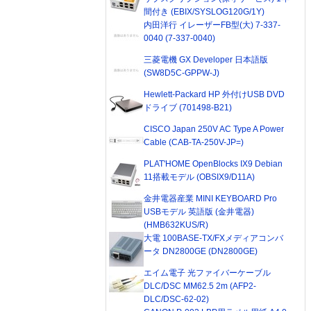
間付き (EBIX/SYSLOG120G/1Y)
内田洋行 イレーザーFB型(大) 7-337-
0040 (7-337-0040)
三菱電機 GX Developer 日本語版
(SW8D5C-GPPW-J)
Hewlett-Packard HP 外付けUSB DVD
ドライブ (701498-B21)
CISCO Japan 250V AC Type A Power
Cable (CAB-TA-250V-JP=)
PLAT'HOME OpenBlocks IX9 Debian
11搭載モデル (OBSIX9/D11A)
金井電器産業 MINI KEYBOARD Pro
USBモデル 英語版 (金井電器)
(HMB632KUS/R)
大電 100BASE-TX/FXメディアコンバ
ータ DN2800GE (DN2800GE)
エイム電子 光ファイバーケーブル
DLC/DSC MM62.5 2m (AFP2-
DLC/DSC-62-02)