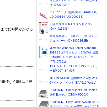
富士通 POS-Cサーマルロール紙(高保
存) (0722410-P)
パナソニック 感熱記録紙B4(6本入り)
UG-0001B4 (UG-0001B4)
応研 販売大臣 NX スタンドアロン
(OKN-423533)
着までに時間がかかる
大電 環境対応 1000BASE-T/X メディ
アコンバータ (DN1800SG2E)
Microsoft Windows Server Standard
2019 16コアライセンス 64bitWin対応
日本語版 5CAL付 DVDパッケージ
(P73-07691)
IDEC AUTO-ID SOLUTIONS バッテリ
ー BP-007 (BP-007)
TP-Link AX1800 壁面埋め込み型 Wi-Fi
の事情なく8日以上経
6アクセスポイント (EAP615-WALL)
PLAT'HOME OpenBlocks IX9 Debian
10搭載モデル (OBSIX9/D10A)
PLAT'HOME EasyBlocks Syslog 120G
サブスクリプション(保守サービス) 1年