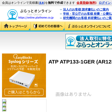
会員はオンラインで見積書(
)を
無料で作成
できます
会員登録(無料)
ログイン
見本
法人のお客様 請求書払いのご案内
学校・官公庁のお客様 校費・公費
研究機関のお客様 科研費払いのご案
ATP ATP133-1GER (AR1