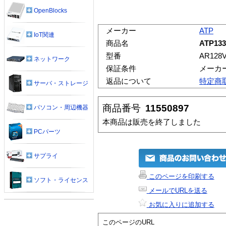
OpenBlocks
メーカー
ATP
IoT関連
商品名
ATP13
型番
AR128
ネットワーク
保証条件
メーカ
返品について
特定商
サーバ・ストレージ
商品番号
11550897
パソコン・周辺機器
本商品は販売を終了しました
PCパーツ
サプライ
このページを印刷する
ソフト・ライセンス
メールでURLを送る
お気に入りに追加する
このページのURL