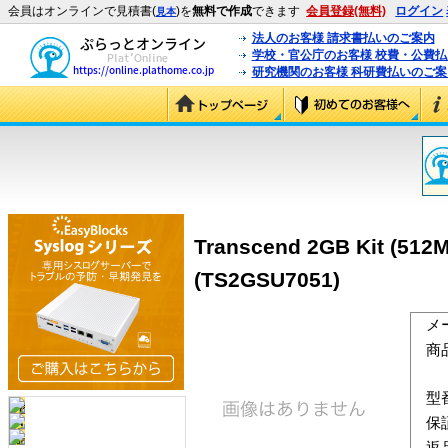
会員はオンラインで見積書(
)を
無料で作成
できます
会員登録(無料)
ログイン
見本
法人のお客様 請求書払いのご案内
学校・官公庁のお客様 校費・公費
研究機関のお客様 科研費払いのご案
Transcend 2GB Kit (512
(TS2GSU7051)
メ
商
型
保
返