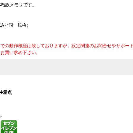
 2GB増設メモリです。
 X7051Aと同一規格）
種での動作検証は致しておりますが、設定関連のお問合せやサポー
、お買い求め下さい。
注意点
す。