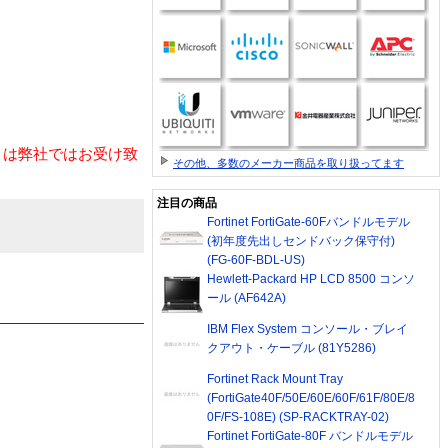
トは弊社ではお受け致
その他、多数のメーカー商品を取り扱ってます
注目の商品
Fortinet FortiGate-60Fバンドルモデル
(初年度先出しセンドバック保守付)
(FG-60F-BDL-US)
Hewlett-Packard HP LCD 8500 コンソ
ール (AF642A)
IBM Flex System コンソール・ブレイ
クアウト・ケーブル (81Y5286)
Fortinet Rack Mount Tray
(FortiGate40F/50E/60E/60F/61F/80E/8
0F/FS-108E) (SP-RACKTRAY-02)
Fortinet FortiGate-80F バンドルモデル