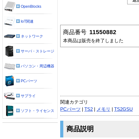
OpenBlocks
IoT関連
商品番号
11550882
ネットワーク
本商品は販売を終了しました
サーバ・ストレージ
パソコン・周辺機器
PCパーツ
サプライ
関連カテゴリ
PCパーツ
|
TS2
|
メモリ
|
TS2GSU
ソフト・ライセンス
商品説明