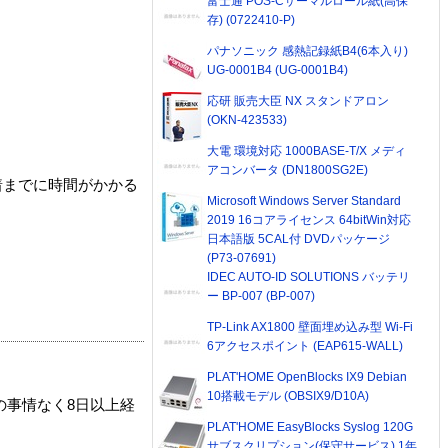
富士通 POS-Cサーマルロール紙(高保
存) (0722410-P)
パナソニック 感熱記録紙B4(6本入り)
UG-0001B4 (UG-0001B4)
応研 販売大臣 NX スタンドアロン
(OKN-423533)
大電 環境対応 1000BASE-T/X メディ
アコンバータ (DN1800SG2E)
着までに時間がかかる
Microsoft Windows Server Standard
2019 16コアライセンス 64bitWin対応
日本語版 5CAL付 DVDパッケージ
(P73-07691)
IDEC AUTO-ID SOLUTIONS バッテリ
ー BP-007 (BP-007)
TP-Link AX1800 壁面埋め込み型 Wi-Fi
6アクセスポイント (EAP615-WALL)
PLAT'HOME OpenBlocks IX9 Debian
10搭載モデル (OBSIX9/D10A)
の事情なく8日以上経
PLAT'HOME EasyBlocks Syslog 120G
サブスクリプション(保守サービス) 1年