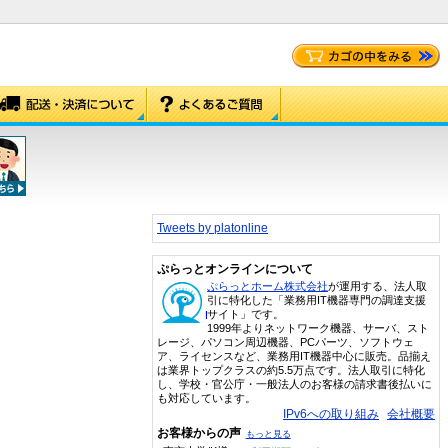
Tweets by platonline
ぷらっとオンラインについて
ぷらっとホーム株式会社
が運用する、法人取
引に特化した「業務用IT機器専門の調達支援
サイト」です。
1999年よりネットワーク機器、サーバ、スト
レージ、パソコン周辺機器、PCパーツ、ソフトウェ
ア、ライセンスなど、業務用IT機器中心に販売。品揃え
は業界トップクラスの約5.5万点です。法人取引に特化
し、学校・官公庁・一般法人のお客様の請求書後払いに
も対応しています。
IPv6への取り組み
会社概要
お客様からの声
もっと見る