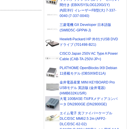
間付き (EBIX/SYSLOG120G/1Y)
内田洋行 イレーザーFB型(大) 7-337-
0040 (7-337-0040)
三菱電機 GX Developer 日本語版
(SW8D5C-GPPW-J)
Hewlett-Packard HP 外付けUSB DVD
ドライブ (701498-B21)
CISCO Japan 250V AC Type A Power
Cable (CAB-TA-250V-JP=)
PLAT'HOME OpenBlocks IX9 Debian
11搭載モデル (OBSIX9/D11A)
金井電器産業 MINI KEYBOARD Pro
USBモデル 英語版 (金井電器)
(HMB632KUS/R)
大電 100BASE-TX/FXメディアコンバ
ータ DN2800GE (DN2800GE)
エイム電子 光ファイバーケーブル
DLC/DSC MM62.5 2m (AFP2-
DLC/DSC-62-02)