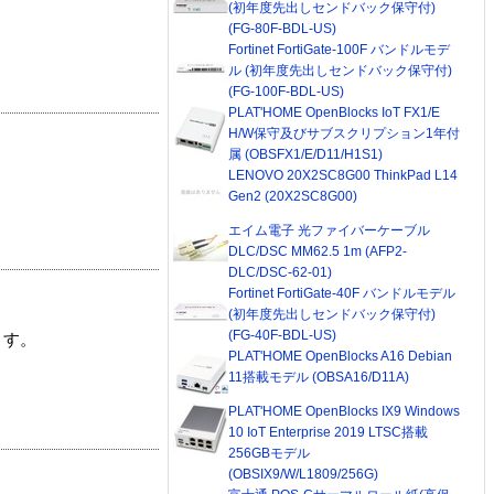
(初年度先出しセンドバック保守付)
(FG-80F-BDL-US)
Fortinet FortiGate-100F バンドルモデ
ル (初年度先出しセンドバック保守付)
(FG-100F-BDL-US)
PLAT'HOME OpenBlocks IoT FX1/E
H/W保守及びサブスクリプション1年付
属 (OBSFX1/E/D11/H1S1)
LENOVO 20X2SC8G00 ThinkPad L14
Gen2 (20X2SC8G00)
エイム電子 光ファイバーケーブル
DLC/DSC MM62.5 1m (AFP2-
DLC/DSC-62-01)
Fortinet FortiGate-40F バンドルモデル
(初年度先出しセンドバック保守付)
(FG-40F-BDL-US)
ます。
PLAT'HOME OpenBlocks A16 Debian
11搭載モデル (OBSA16/D11A)
PLAT'HOME OpenBlocks IX9 Windows
10 IoT Enterprise 2019 LTSC搭載
256GBモデル
(OBSIX9/W/L1809/256G)