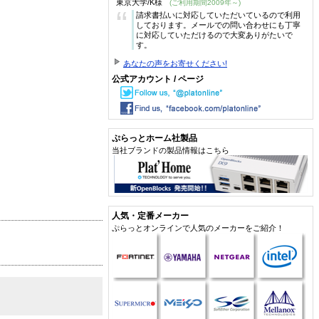
東京大学/K様
(ご利用期間2009年～)
“
請求書払いに対応していただいているので利用
しております。メールでの問い合わせにも丁寧
に対応していただけるので大変ありがたいで
す。
あなたの声をお寄せください!
公式アカウント / ページ
ぷらっとホーム社製品
当社ブランドの製品情報はこちら
人気・定番メーカー
ぷらっとオンラインで人気のメーカーをご紹介！