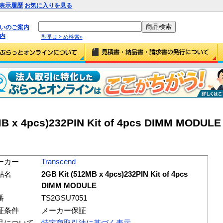
表示履歴
お気に入りを見る
払いのご案内
内
型番まとめ検索»
MB x 4pcs)232PIN Kit of 4pcs DIMM MODULE
ーカー
Transcend
品名
2GB Kit (512MB x 4pcs)232PIN Kit of 4pcs
DIMM MODULE
番
TS2GSU7051
証条件
メーカー保証
品について
特定商取引法に基づく表示