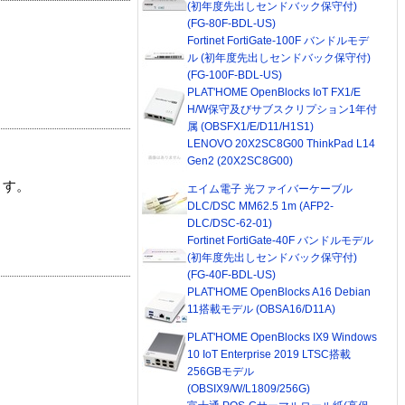
(初年度先出しセンドバック保守付)
(FG-80F-BDL-US)
Fortinet FortiGate-100F バンドルモデ
ル (初年度先出しセンドバック保守付)
(FG-100F-BDL-US)
PLAT'HOME OpenBlocks IoT FX1/E
H/W保守及びサブスクリプション1年付
属 (OBSFX1/E/D11/H1S1)
LENOVO 20X2SC8G00 ThinkPad L14
Gen2 (20X2SC8G00)
ます。
エイム電子 光ファイバーケーブル
DLC/DSC MM62.5 1m (AFP2-
DLC/DSC-62-01)
Fortinet FortiGate-40F バンドルモデル
(初年度先出しセンドバック保守付)
(FG-40F-BDL-US)
PLAT'HOME OpenBlocks A16 Debian
11搭載モデル (OBSA16/D11A)
PLAT'HOME OpenBlocks IX9 Windows
10 IoT Enterprise 2019 LTSC搭載
256GBモデル
(OBSIX9/W/L1809/256G)