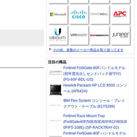
その他、多数のメーカー商品を取り扱ってます
注目の商品
Fortinet FortiGate-60Fバンドルモデル
(初年度先出しセンドバック保守付)
(FG-60F-BDL-US)
Hewlett-Packard HP LCD 8500 コンソ
ール (AF642A)
IBM Flex System コンソール・ブレイ
クアウト・ケーブル (81Y5286)
Fortinet Rack Mount Tray
(FortiGate40F/50E/60E/60F/61F/80E/8
0F/FS-108E) (SP-RACKTRAY-02)
Fortinet FortiGate-80F バンドルモデル