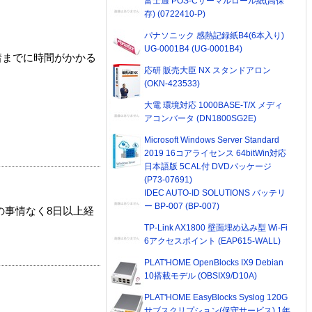
富士通 POS-Cサーマルロール紙(高保
存) (0722410-P)
パナソニック 感熱記録紙B4(6本入り)
UG-0001B4 (UG-0001B4)
着までに時間がかかる
応研 販売大臣 NX スタンドアロン
(OKN-423533)
大電 環境対応 1000BASE-T/X メディ
アコンバータ (DN1800SG2E)
Microsoft Windows Server Standard
2019 16コアライセンス 64bitWin対応
日本語版 5CAL付 DVDパッケージ
(P73-07691)
IDEC AUTO-ID SOLUTIONS バッテリ
ー BP-007 (BP-007)
の事情なく8日以上経
TP-Link AX1800 壁面埋め込み型 Wi-Fi
6アクセスポイント (EAP615-WALL)
PLAT'HOME OpenBlocks IX9 Debian
10搭載モデル (OBSIX9/D10A)
PLAT'HOME EasyBlocks Syslog 120G
サブスクリプション(保守サービス) 1年