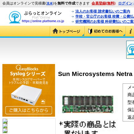
会員はオンラインで見積書(
)を
無料で作成
できます
会員登録(無料)
ログイン
見本
法人のお客様 請求書払いのご案内
学校・官公庁のお客様 校費・公費
研究機関のお客様 科研費払いのご案
Sun Microsystems Net
メ
商
型
保
返