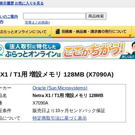
表示履歴
お気に入りを見る
払いのご案内
内
型番まとめ検索»
ra X1 / T1用 増設メモリ 128MB (X7090A)
ーカー
Oracle (Sun Microsystems)
品名
Netra X1 / T1用 増設メモリ 128MB
番
X7090A
証条件
販売日より10ヶ月センドバック保証
品について
特定商取引法に基づく表示