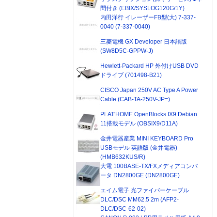
間付き (EBIX/SYSLOG120G/1Y)
内田洋行 イレーザーFB型(大) 7-337-
0040 (7-337-0040)
三菱電機 GX Developer 日本語版
(SW8D5C-GPPW-J)
Hewlett-Packard HP 外付けUSB DVD
ドライブ (701498-B21)
CISCO Japan 250V AC Type A Power
Cable (CAB-TA-250V-JP=)
PLAT'HOME OpenBlocks IX9 Debian
11搭載モデル (OBSIX9/D11A)
金井電器産業 MINI KEYBOARD Pro
USBモデル 英語版 (金井電器)
(HMB632KUS/R)
大電 100BASE-TX/FXメディアコンバ
ータ DN2800GE (DN2800GE)
エイム電子 光ファイバーケーブル
DLC/DSC MM62.5 2m (AFP2-
DLC/DSC-62-02)