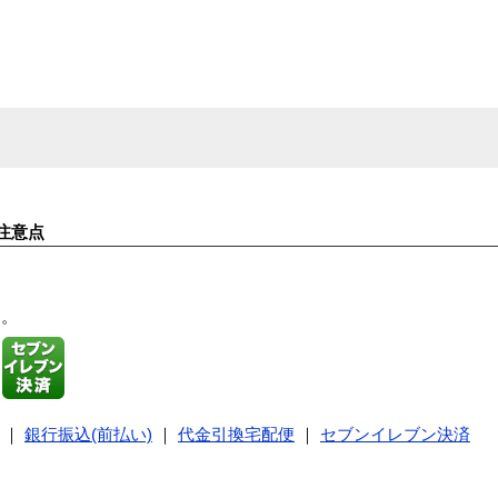
注意点
す。
｜
銀行振込(前払い)
｜
代金引換宅配便
｜
セブンイレブン決済