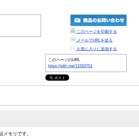
このページを印刷する
メールでURLを送る
お気に入りに追加する
このページのURL
https://plth.me/11550701
00用の増設メモリです。