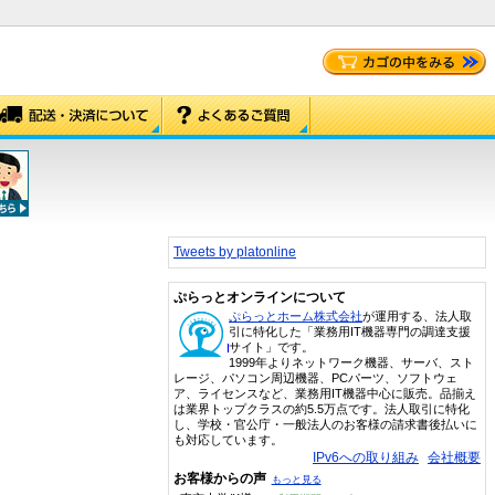
Tweets by platonline
ぷらっとオンラインについて
ぷらっとホーム株式会社
が運用する、法人取
引に特化した「業務用IT機器専門の調達支援
サイト」です。
1999年よりネットワーク機器、サーバ、スト
レージ、パソコン周辺機器、PCパーツ、ソフトウェ
ア、ライセンスなど、業務用IT機器中心に販売。品揃え
は業界トップクラスの約5.5万点です。法人取引に特化
し、学校・官公庁・一般法人のお客様の請求書後払いに
も対応しています。
IPv6への取り組み
会社概要
お客様からの声
もっと見る