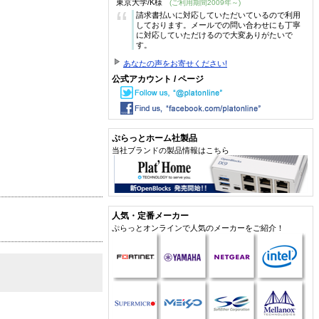
東京大学/K様
(ご利用期間2009年～)
“
請求書払いに対応していただいているので利用
しております。メールでの問い合わせにも丁寧
に対応していただけるので大変ありがたいで
す。
あなたの声をお寄せください!
公式アカウント / ページ
ぷらっとホーム社製品
当社ブランドの製品情報はこちら
人気・定番メーカー
ぷらっとオンラインで人気のメーカーをご紹介！