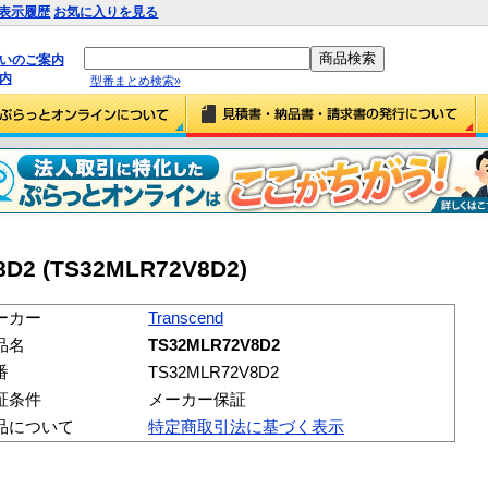
表示履歴
お気に入りを見る
払いのご案内
内
型番まとめ検索»
8D2 (TS32MLR72V8D2)
ーカー
Transcend
品名
TS32MLR72V8D2
番
TS32MLR72V8D2
証条件
メーカー保証
品について
特定商取引法に基づく表示