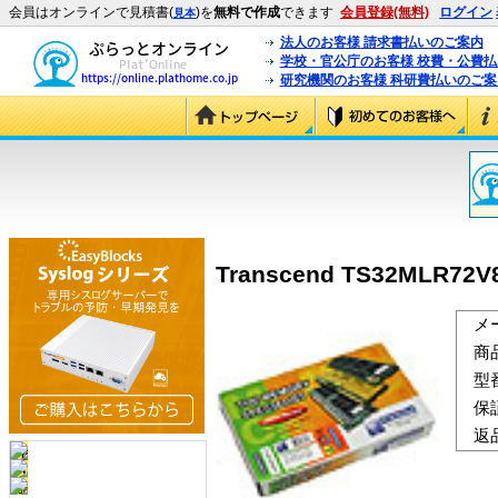
会員はオンラインで見積書(
)を
無料で作成
できます
会員登録(無料)
ログイン
見本
法人のお客様 請求書払いのご案内
学校・官公庁のお客様 校費・公費
研究機関のお客様 科研費払いのご案
Transcend TS32MLR72V
メ
商
型
保
返