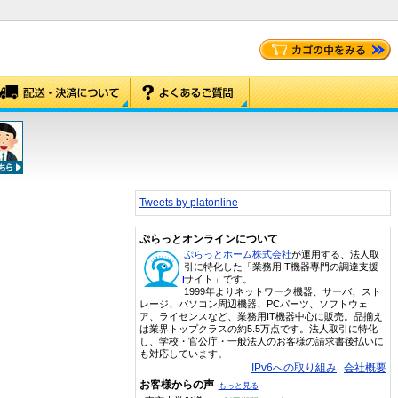
Tweets by platonline
ぷらっとオンラインについて
ぷらっとホーム株式会社
が運用する、法人取
引に特化した「業務用IT機器専門の調達支援
サイト」です。
1999年よりネットワーク機器、サーバ、スト
レージ、パソコン周辺機器、PCパーツ、ソフトウェ
ア、ライセンスなど、業務用IT機器中心に販売。品揃え
は業界トップクラスの約5.5万点です。法人取引に特化
し、学校・官公庁・一般法人のお客様の請求書後払いに
も対応しています。
IPv6への取り組み
会社概要
お客様からの声
もっと見る