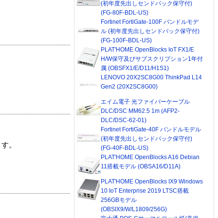
(初年度先出しセンドバック保守付)
(FG-80F-BDL-US)
Fortinet FortiGate-100F バンドルモデ
ル (初年度先出しセンドバック保守付)
(FG-100F-BDL-US)
PLAT'HOME OpenBlocks IoT FX1/E
H/W保守及びサブスクリプション1年付
属 (OBSFX1/E/D11/H1S1)
LENOVO 20X2SC8G00 ThinkPad L14
Gen2 (20X2SC8G00)
エイム電子 光ファイバーケーブル
DLC/DSC MM62.5 1m (AFP2-
DLC/DSC-62-01)
Fortinet FortiGate-40F バンドルモデル
(初年度先出しセンドバック保守付)
ます。
(FG-40F-BDL-US)
PLAT'HOME OpenBlocks A16 Debian
11搭載モデル (OBSA16/D11A)
PLAT'HOME OpenBlocks IX9 Windows
10 IoT Enterprise 2019 LTSC搭載
256GBモデル
(OBSIX9/W/L1809/256G)