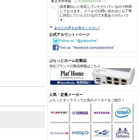
東京大学/K様
(ご利用期間2009年～)
“
請求書払いに対応していただいているので利用
しております。メールでの問い合わせにも丁寧
に対応していただけるので大変ありがたいで
す。
あなたの声をお寄せください!
公式アカウント / ページ
ぷらっとホーム社製品
当社ブランドの製品情報はこちら
人気・定番メーカー
ぷらっとオンラインで人気のメーカーをご紹介！