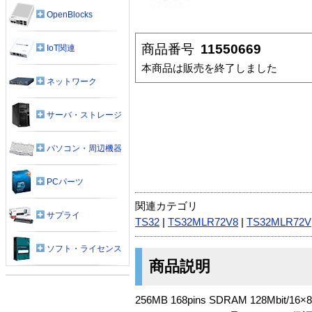
OpenBlocks
商品番号
11550669
IoT関連
本商品は販売を終了しました
ネットワーク
サーバ・ストレージ
パソコン・周辺機器
PCパーツ
関連カテゴリ
サプライ
TS32
|
TS32MLR72V8
|
TS32MLR72V
ソフト・ライセンス
商品説明
256MB 168pins SDRAM 128Mbit/16×8