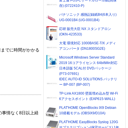
富士通 POS-Cサーマルロール紙(高保
存) (0722410-P)
パナソニック 感熱記録紙B4(6本入り)
UG-0001B4 (UG-0001B4)
応研 販売大臣 NX スタンドアロン
(OKN-423533)
大電 環境対応 1000BASE-T/X メディ
アコンバータ (DN1800SG2E)
着までに時間がかかる
Microsoft Windows Server Standard
2019 16コアライセンス 64bitWin対応
日本語版 5CAL付 DVDパッケージ
(P73-07691)
IDEC AUTO-ID SOLUTIONS バッテリ
ー BP-007 (BP-007)
TP-Link AX1800 壁面埋め込み型 Wi-Fi
6アクセスポイント (EAP615-WALL)
PLAT'HOME OpenBlocks IX9 Debian
の事情なく8日以上経
10搭載モデル (OBSIX9/D10A)
PLAT'HOME EasyBlocks Syslog 120G
サブスクリプション(保守サービス) 1年