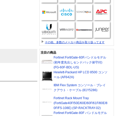
その他、多数のメーカー商品を取り扱ってます
注目の商品
Fortinet FortiGate-60Fバンドルモデル
(初年度先出しセンドバック保守付)
(FG-60F-BDL-US)
Hewlett-Packard HP LCD 8500 コンソ
ール (AF642A)
IBM Flex System コンソール・ブレイ
クアウト・ケーブル (81Y5286)
Fortinet Rack Mount Tray
(FortiGate40F/50E/60E/60F/61F/80E/8
0F/FS-108E) (SP-RACKTRAY-02)
Fortinet FortiGate-80F バンドルモデル