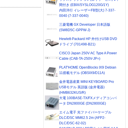
間付き (EBIX/SYSLOG120G/1Y)
内田洋行 イレーザーFB型(大) 7-337-
0040 (7-337-0040)
三菱電機 GX Developer 日本語版
(SW8D5C-GPPW-J)
Hewlett-Packard HP 外付けUSB DVD
ドライブ (701498-B21)
CISCO Japan 250V AC Type A Power
Cable (CAB-TA-250V-JP=)
PLAT'HOME OpenBlocks IX9 Debian
11搭載モデル (OBSIX9/D11A)
金井電器産業 MINI KEYBOARD Pro
USBモデル 英語版 (金井電器)
(HMB632KUS/R)
大電 100BASE-TX/FXメディアコンバ
ータ DN2800GE (DN2800GE)
エイム電子 光ファイバーケーブル
DLC/DSC MM62.5 2m (AFP2-
DLC/DSC-62-02)