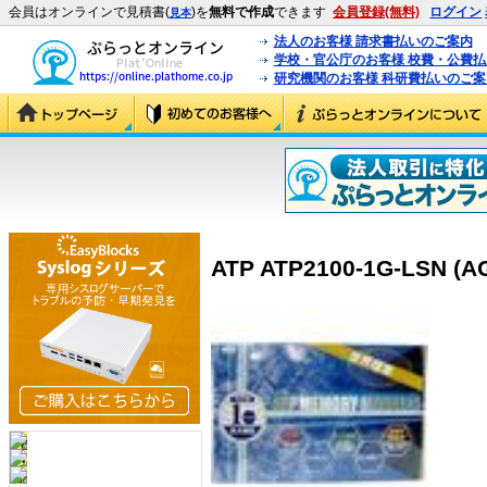
会員はオンラインで見積書(
)を
無料で作成
できます
会員登録(無料)
ログイン
見本
法人のお客様 請求書払いのご案内
学校・官公庁のお客様 校費・公費
研究機関のお客様 科研費払いのご案
ATP ATP2100-1G-LSN (