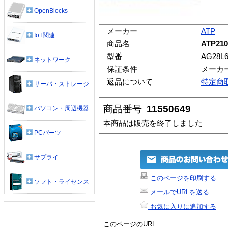
OpenBlocks
メーカー
ATP
IoT関連
商品名
ATP210
型番
AG28L
ネットワーク
保証条件
メーカ
返品について
特定商
サーバ・ストレージ
商品番号
11550649
パソコン・周辺機器
本商品は販売を終了しました
PCパーツ
サプライ
このページを印刷する
ソフト・ライセンス
メールでURLを送る
お気に入りに追加する
このページのURL