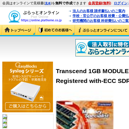
会員はオンラインで見積書(
)を
無料で作成
できます
会員登録(無料)
ログイン
見本
法人のお客様 請求書払いのご案内
学校・官公庁のお客様 校費・公費
研究機関のお客様 科研費払いのご案
Transcend 1GB MODULE
Registered with-ECC S