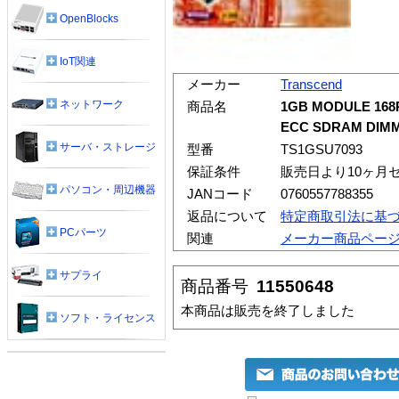
OpenBlocks
IoT関連
メーカー
Transcend
ネットワーク
商品名
1GB MODULE 168PI
ECC SDRAM DIM
サーバ・ストレージ
型番
TS1GSU7093
保証条件
販売日より10ヶ月
パソコン・周辺機器
JANコード
0760557788355
返品について
特定商取引法に基
PCパーツ
関連
メーカー商品ペー
サプライ
商品番号
11550648
本商品は販売を終了しました
ソフト・ライセンス