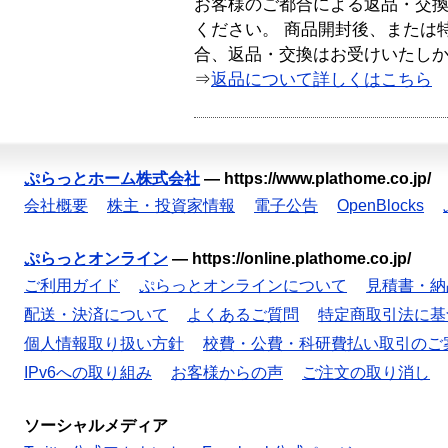
お客様のご都合による返品・交
ください。 商品開封後、または
合、返品・交換はお受けいたし
⇒
返品について詳しくはこちら
ぷらっとホーム株式会社
—
https://www.plathome.co.jp/
会社概要
株主・投資家情報
電子公告
OpenBlocks
ぷらっとオンライン
—
https://online.plathome.co.jp/
ご利用ガイド
ぷらっとオンラインについて
見積書・納
配送・決済について
よくあるご質問
特定商取引法に基
個人情報取り扱い方針
校費・公費・科研費払い取引のご
IPv6への取り組み
お客様からの声
ご注文の取り消し
ソーシャルメディア