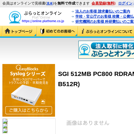
会員はオンラインで見積書(
)を
無料で作成
できます
会員登録(無料)
ログイン
見本
法人のお客様 請求書払いのご案内
学校・官公庁のお客様 校費・公費
研究機関のお客様 科研費払いのご案
SGI 512MB PC800 RDRA
B512R)