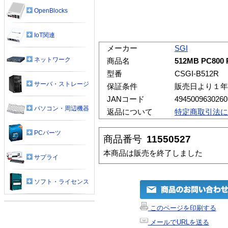
OpenBlocks
IoT関連
メーカー
SGI
ネットワーク
商品名
512MB PC800
型番
CSGI-B512R
サーバ・ストレージ
保証条件
販売日より１年
JANコード
4945009630260
パソコン・周辺機器
返品について
特定商取引法に
PCパーツ
商品番号
11550527
本商品は販売を終了しました
サプライ
ソフト・ライセンス
このページを印刷する
メールでURLを送る