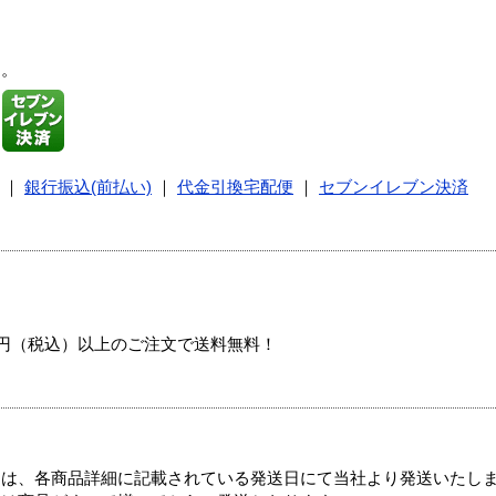
す。
｜
銀行振込(前払い)
｜
代金引換宅配便
｜
セブンイレブン決済
00円（税込）以上のご注文で送料無料！
ては、各商品詳細に記載されている発送日にて当社より発送いたし