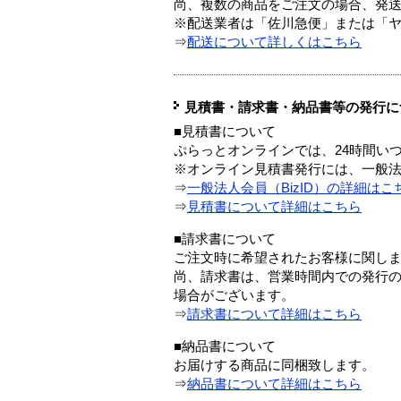
尚、複数の商品をご注文の場合、発
※配送業者は「佐川急便」または「
⇒
配送について詳しくはこちら
見積書・請求書・納品書等の発行に
■見積書について
ぷらっとオンラインでは、24時間い
※オンライン見積書発行には、一般法人
⇒
一般法人会員（BizID）の詳細はこ
⇒
見積書について詳細はこちら
■請求書について
ご注文時に希望されたお客様に関し
尚、請求書は、営業時間内での発行
場合がございます。
⇒
請求書について詳細はこちら
■納品書について
お届けする商品に同梱致します。
⇒
納品書について詳細はこちら