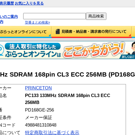
表示履歴
お気に入りを見る
払いのご案内
内
型番まとめ検索»
Hz SDRAM 168pin CL3 ECC 256MB (PD168G
ーカー
PRINCETON
品名
PC133 133MHz SDRAM 168pin CL3 ECC
256MB
番
PD168GE-256
証条件
メーカー保証
ANコード
4988481310848
品について
特定商取引法に基づく表示