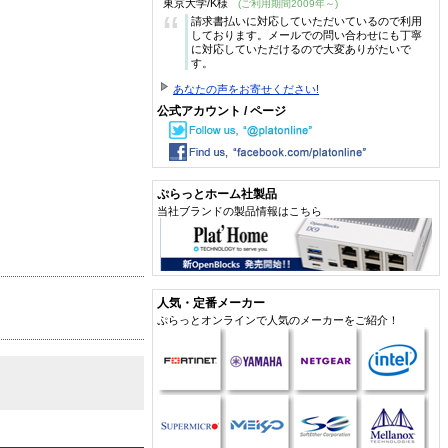
東京大学/K様
(ご利用期間2009年～)
“
請求書払いに対応していただいているので利用
しております。メールでの問い合わせにも丁寧
に対応していただけるので大変ありがたいで
す。
あなたの声をお寄せください!
公式アカウント / ページ
ぷらっとホーム社製品
当社ブランドの製品情報はこちら
人気・定番メーカー
ぷらっとオンラインで人気のメーカーをご紹介！