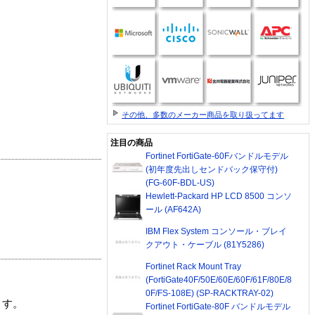
その他、多数のメーカー商品を取り扱ってます
注目の商品
Fortinet FortiGate-60Fバンドルモデル
(初年度先出しセンドバック保守付)
(FG-60F-BDL-US)
Hewlett-Packard HP LCD 8500 コンソ
ール (AF642A)
IBM Flex System コンソール・ブレイ
クアウト・ケーブル (81Y5286)
Fortinet Rack Mount Tray
(FortiGate40F/50E/60E/60F/61F/80E/8
0F/FS-108E) (SP-RACKTRAY-02)
ます。
Fortinet FortiGate-80F バンドルモデル