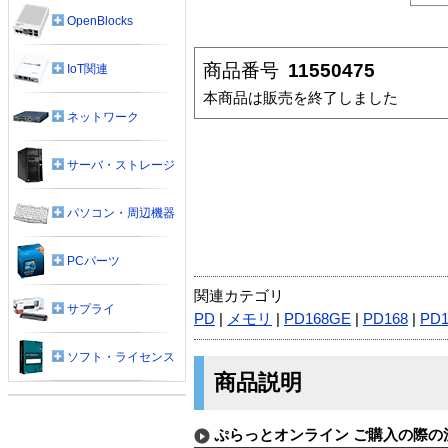
OpenBlocks
商品番号
11550475
IoT関連
本商品は販売を終了しました
ネットワーク
サーバ・ストレージ
パソコン・周辺機器
PCパーツ
関連カテゴリ
サプライ
PD
|
メモリ
|
PD168GE
|
PD168
|
PD
ソフト・ライセンス
商品説明
ぷらっとオンライン ご購入の際の