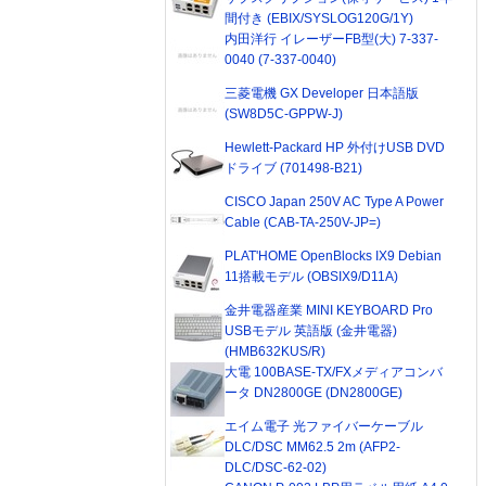
間付き (EBIX/SYSLOG120G/1Y)
内田洋行 イレーザーFB型(大) 7-337-
0040 (7-337-0040)
三菱電機 GX Developer 日本語版
(SW8D5C-GPPW-J)
Hewlett-Packard HP 外付けUSB DVD
ドライブ (701498-B21)
CISCO Japan 250V AC Type A Power
Cable (CAB-TA-250V-JP=)
PLAT'HOME OpenBlocks IX9 Debian
11搭載モデル (OBSIX9/D11A)
金井電器産業 MINI KEYBOARD Pro
USBモデル 英語版 (金井電器)
(HMB632KUS/R)
大電 100BASE-TX/FXメディアコンバ
ータ DN2800GE (DN2800GE)
エイム電子 光ファイバーケーブル
DLC/DSC MM62.5 2m (AFP2-
DLC/DSC-62-02)