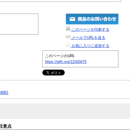
このページを印刷する
メールでURLを送る
お気に入りに追加する
このページのURL
https://plth.me/11550475
168G
注意点