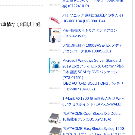
富士通 POS-Cサーマルロール紙(高保
存) (0722410-P)
パナソニック 感熱記録紙B4(6本入り)
UG-0001B4 (UG-0001B4)
の事情なく8日以上経
応研 販売大臣 NX スタンドアロン
(OKN-423533)
大電 環境対応 1000BASE-T/X メディ
アコンバータ (DN1800SG2E)
Microsoft Windows Server Standard
2019 16コアライセンス 64bitWin対応
日本語版 5CAL付 DVDパッケージ
(P73-07691)
IDEC AUTO-ID SOLUTIONS バッテリ
ー BP-007 (BP-007)
TP-Link AX1800 壁面埋め込み型 Wi-Fi
6アクセスポイント (EAP615-WALL)
PLAT'HOME OpenBlocks IX9 Debian
10搭載モデル (OBSIX9/D10A)
PLAT'HOME EasyBlocks Syslog 120G
サブスクリプション(保守サービス) 1年