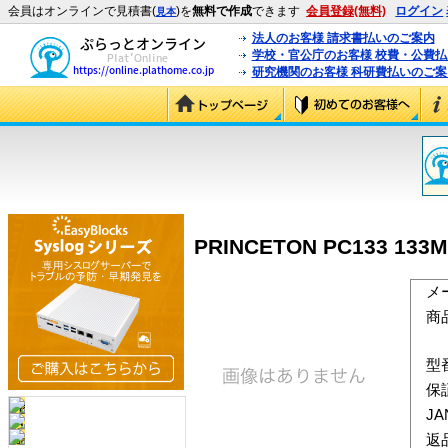
会員はオンラインで見積書(
)を
無料で作成
できます
会員登録(無料)
ログイン
見本
法人のお客様 請求書払いのご案内
学校・官公庁のお客様 校費・公費
研究機関のお客様 科研費払いのご案
PRINCETON PC133 133M
メ
商
型
保
J
返