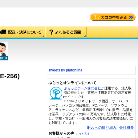
Tweets by platonline
E-256)
ぷらっとオンラインについて
ぷらっとホーム株式会社
が運用する、法人取
引に特化した「業務用IT機器専門の調達支援
サイト」です。
1999年よりネットワーク機器、サーバ、スト
レージ、パソコン周辺機器、PCパーツ、ソフトウェ
ア、ライセンスなど、業務用IT機器中心に販売。品揃え
は業界トップクラスの約5.5万点です。法人取引に特化
し、学校・官公庁・一般法人のお客様の請求書後払いに
も対応しています。
IPv6への取り組み
会社概要
お客様からの声
もっと見る