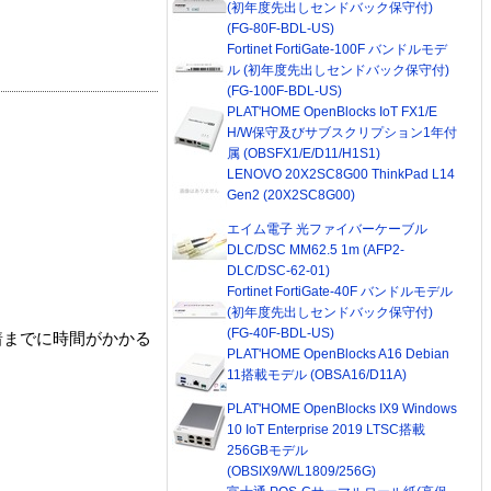
(初年度先出しセンドバック保守付)
(FG-80F-BDL-US)
Fortinet FortiGate-100F バンドルモデ
ル (初年度先出しセンドバック保守付)
(FG-100F-BDL-US)
PLAT'HOME OpenBlocks IoT FX1/E
H/W保守及びサブスクリプション1年付
属 (OBSFX1/E/D11/H1S1)
LENOVO 20X2SC8G00 ThinkPad L14
Gen2 (20X2SC8G00)
エイム電子 光ファイバーケーブル
DLC/DSC MM62.5 1m (AFP2-
DLC/DSC-62-01)
Fortinet FortiGate-40F バンドルモデル
(初年度先出しセンドバック保守付)
(FG-40F-BDL-US)
着までに時間がかかる
PLAT'HOME OpenBlocks A16 Debian
11搭載モデル (OBSA16/D11A)
PLAT'HOME OpenBlocks IX9 Windows
10 IoT Enterprise 2019 LTSC搭載
256GBモデル
(OBSIX9/W/L1809/256G)