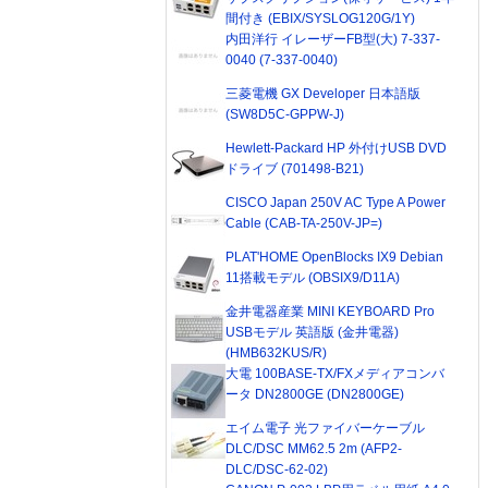
間付き (EBIX/SYSLOG120G/1Y)
内田洋行 イレーザーFB型(大) 7-337-
0040 (7-337-0040)
三菱電機 GX Developer 日本語版
(SW8D5C-GPPW-J)
Hewlett-Packard HP 外付けUSB DVD
ドライブ (701498-B21)
CISCO Japan 250V AC Type A Power
Cable (CAB-TA-250V-JP=)
PLAT'HOME OpenBlocks IX9 Debian
11搭載モデル (OBSIX9/D11A)
金井電器産業 MINI KEYBOARD Pro
USBモデル 英語版 (金井電器)
(HMB632KUS/R)
大電 100BASE-TX/FXメディアコンバ
ータ DN2800GE (DN2800GE)
エイム電子 光ファイバーケーブル
DLC/DSC MM62.5 2m (AFP2-
DLC/DSC-62-02)