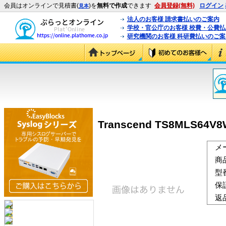
会員はオンラインで見積書(
)を
無料で作成
できます
会員登録(無料)
ログイン
見本
法人のお客様 請求書払いのご案内
学校・官公庁のお客様 校費・公費
研究機関のお客様 科研費払いのご案
Transcend TS8MLS64V8
メ
商
型
保
返