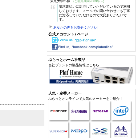
東京大学/K様
(ご利用期間2009年～)
“
請求書払いに対応していただいているので利用
しております。メールでの問い合わせにも丁寧
に対応していただけるので大変ありがたいで
す。
あなたの声をお寄せください!
公式アカウント / ページ
ぷらっとホーム社製品
当社ブランドの製品情報はこちら
人気・定番メーカー
ぷらっとオンラインで人気のメーカーをご紹介！