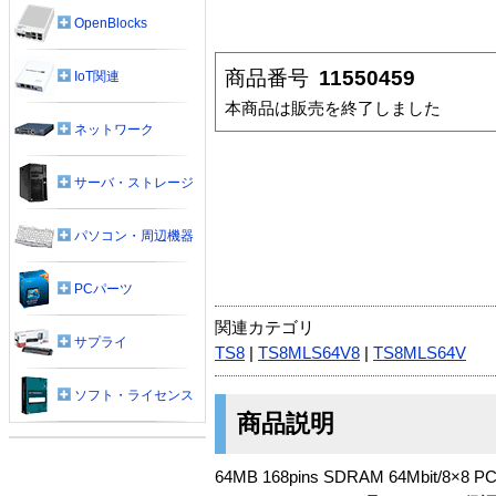
OpenBlocks
商品番号
11550459
IoT関連
本商品は販売を終了しました
ネットワーク
サーバ・ストレージ
パソコン・周辺機器
PCパーツ
関連カテゴリ
サプライ
TS8
|
TS8MLS64V8
|
TS8MLS64V
ソフト・ライセンス
商品説明
64MB 168pins SDRAM 64Mbit/8×8 P