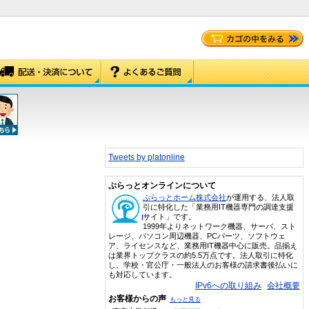
Tweets by platonline
ぷらっとオンラインについて
ぷらっとホーム株式会社
が運用する、法人取
引に特化した「業務用IT機器専門の調達支援
サイト」です。
1999年よりネットワーク機器、サーバ、スト
レージ、パソコン周辺機器、PCパーツ、ソフトウェ
ア、ライセンスなど、業務用IT機器中心に販売。品揃え
は業界トップクラスの約5.5万点です。法人取引に特化
し、学校・官公庁・一般法人のお客様の請求書後払いに
も対応しています。
IPv6への取り組み
会社概要
お客様からの声
もっと見る