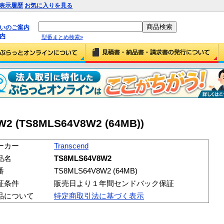
表示履歴
お気に入りを見る
払いのご案内
内
型番まとめ検索»
W2 (TS8MLS64V8W2 (64MB))
ーカー
Transcend
品名
TS8MLS64V8W2
番
TS8MLS64V8W2 (64MB)
証条件
販売日より１年間センドバック保証
品について
特定商取引法に基づく表示