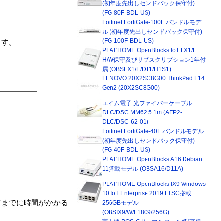
(初年度先出しセンドバック保守付)
(FG-80F-BDL-US)
Fortinet FortiGate-100F バンドルモデ
ル (初年度先出しセンドバック保守付)
(FG-100F-BDL-US)
ます。
PLAT'HOME OpenBlocks IoT FX1/E
H/W保守及びサブスクリプション1年付
属 (OBSFX1/E/D11/H1S1)
LENOVO 20X2SC8G00 ThinkPad L14
Gen2 (20X2SC8G00)
エイム電子 光ファイバーケーブル
DLC/DSC MM62.5 1m (AFP2-
DLC/DSC-62-01)
Fortinet FortiGate-40F バンドルモデル
(初年度先出しセンドバック保守付)
(FG-40F-BDL-US)
PLAT'HOME OpenBlocks A16 Debian
11搭載モデル (OBSA16/D11A)
PLAT'HOME OpenBlocks IX9 Windows
10 IoT Enterprise 2019 LTSC搭載
着までに時間がかかる
256GBモデル
(OBSIX9/W/L1809/256G)