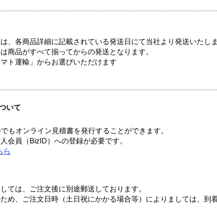
ては、各商品詳細に記載されている発送日にて当社より発送いたし
送は商品がすべて揃ってからの発送となります。
ヤマト運輸」からお選びいただけます
ついて
つでもオンライン見積書を発行することができます。
会員（BizID）への登録が必要です。
ちら
ましては、ご注文後に別途郵送しております。
のため、ご注文日時（土日祝にかかる場合等）によりましては、到