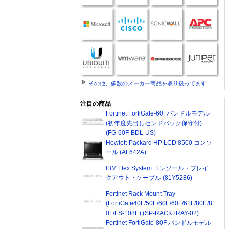
その他、多数のメーカー商品を取り扱ってます
注目の商品
Fortinet FortiGate-60Fバンドルモデル
(初年度先出しセンドバック保守付)
(FG-60F-BDL-US)
Hewlett-Packard HP LCD 8500 コンソ
ール (AF642A)
IBM Flex System コンソール・ブレイ
クアウト・ケーブル (81Y5286)
Fortinet Rack Mount Tray
(FortiGate40F/50E/60E/60F/61F/80E/8
0F/FS-108E) (SP-RACKTRAY-02)
Fortinet FortiGate-80F バンドルモデル