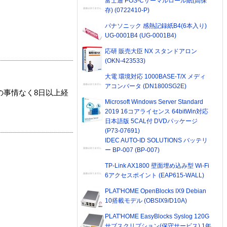
富士通 POS-Cサーマルロール紙(高保
存) (0722410-P)
パナソニック 感熱記録紙B4(6本入り)
UG-0001B4 (UG-0001B4)
応研 販売大臣 NX スタンドアロン
(OKN-423533)
大電 環境対応 1000BASE-T/X メディ
アコンバータ (DN1800SG2E)
の事情なく8日以上経
Microsoft Windows Server Standard
2019 16コアライセンス 64bitWin対応
日本語版 5CAL付 DVDパッケージ
(P73-07691)
IDEC AUTO-ID SOLUTIONS バッテリ
ー BP-007 (BP-007)
TP-Link AX1800 壁面埋め込み型 Wi-Fi
6アクセスポイント (EAP615-WALL)
PLAT'HOME OpenBlocks IX9 Debian
10搭載モデル (OBSIX9/D10A)
PLAT'HOME EasyBlocks Syslog 120G
サブスクリプション(保守サービス) 1年