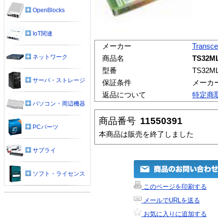
OpenBlocks
IoT関連
メーカー
Transc
ネットワーク
商品名
TS32ML
型番
TS32M
サーバ・ストレージ
保証条件
メーカ
返品について
特定商
パソコン・周辺機器
商品番号
11550391
PCパーツ
本商品は販売を終了しました
サプライ
ソフト・ライセンス
このページを印刷する
メールでURLを送る
お気に入りに追加する