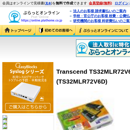
会員はオンラインで見積書(
)を
無料で作成
できます
会員登録(無料)
ログイン
見本
法人のお客様 請求書払いのご案内
学校・官公庁のお客様 校費・公費
研究機関のお客様 科研費払いのご案
Transcend TS32MLR72V
(TS32MLR72V6D)