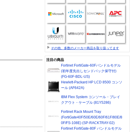
その他、多数のメーカー商品を取り扱ってます
注目の商品
Fortinet FortiGate-60Fバンドルモデル
(初年度先出しセンドバック保守付)
(FG-60F-BDL-US)
Hewlett-Packard HP LCD 8500 コンソ
ール (AF642A)
IBM Flex System コンソール・ブレイ
クアウト・ケーブル (81Y5286)
Fortinet Rack Mount Tray
(FortiGate40F/50E/60E/60F/61F/80E/8
0F/FS-108E) (SP-RACKTRAY-02)
Fortinet FortiGate-80F バンドルモデル