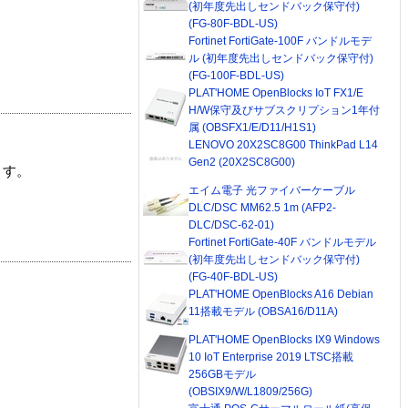
(初年度先出しセンドバック保守付)
(FG-80F-BDL-US)
Fortinet FortiGate-100F バンドルモデ
ル (初年度先出しセンドバック保守付)
(FG-100F-BDL-US)
PLAT'HOME OpenBlocks IoT FX1/E
H/W保守及びサブスクリプション1年付
属 (OBSFX1/E/D11/H1S1)
LENOVO 20X2SC8G00 ThinkPad L14
Gen2 (20X2SC8G00)
ます。
エイム電子 光ファイバーケーブル
DLC/DSC MM62.5 1m (AFP2-
DLC/DSC-62-01)
Fortinet FortiGate-40F バンドルモデル
(初年度先出しセンドバック保守付)
(FG-40F-BDL-US)
PLAT'HOME OpenBlocks A16 Debian
11搭載モデル (OBSA16/D11A)
PLAT'HOME OpenBlocks IX9 Windows
10 IoT Enterprise 2019 LTSC搭載
256GBモデル
(OBSIX9/W/L1809/256G)