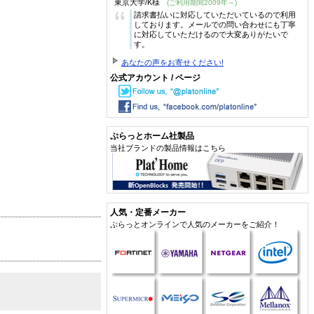
東京大学/K様
(ご利用期間2009年～)
“
請求書払いに対応していただいているので利用
しております。メールでの問い合わせにも丁寧
に対応していただけるので大変ありがたいで
す。
あなたの声をお寄せください!
公式アカウント / ページ
ぷらっとホーム社製品
当社ブランドの製品情報はこちら
人気・定番メーカー
ぷらっとオンラインで人気のメーカーをご紹介！