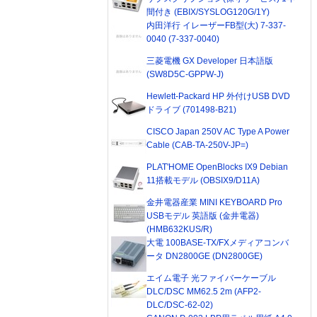
間付き (EBIX/SYSLOG120G/1Y)
内田洋行 イレーザーFB型(大) 7-337-
0040 (7-337-0040)
三菱電機 GX Developer 日本語版
(SW8D5C-GPPW-J)
Hewlett-Packard HP 外付けUSB DVD
ドライブ (701498-B21)
CISCO Japan 250V AC Type A Power
Cable (CAB-TA-250V-JP=)
PLAT'HOME OpenBlocks IX9 Debian
11搭載モデル (OBSIX9/D11A)
金井電器産業 MINI KEYBOARD Pro
USBモデル 英語版 (金井電器)
(HMB632KUS/R)
大電 100BASE-TX/FXメディアコンバ
ータ DN2800GE (DN2800GE)
エイム電子 光ファイバーケーブル
DLC/DSC MM62.5 2m (AFP2-
DLC/DSC-62-02)