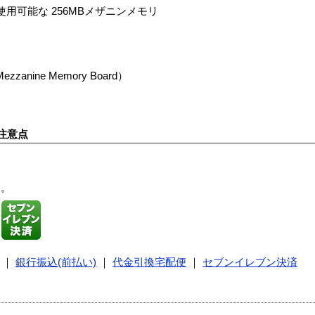
用使用可能な 256MBメザニンメモリ
zzanine Memory Board）
。
注意点
す。
｜
銀行振込(前払い)
｜
代金引換宅配便
｜
セブンイレブン決済