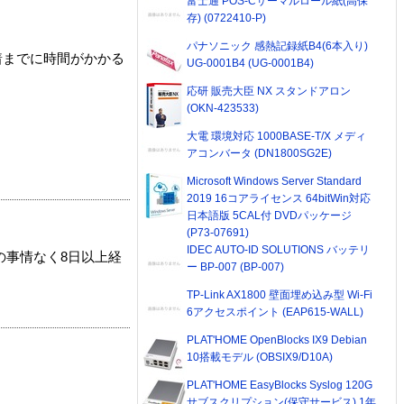
富士通 POS-Cサーマルロール紙(高保
存) (0722410-P)
パナソニック 感熱記録紙B4(6本入り)
着までに時間がかかる
UG-0001B4 (UG-0001B4)
応研 販売大臣 NX スタンドアロン
(OKN-423533)
大電 環境対応 1000BASE-T/X メディ
アコンバータ (DN1800SG2E)
Microsoft Windows Server Standard
2019 16コアライセンス 64bitWin対応
日本語版 5CAL付 DVDパッケージ
(P73-07691)
IDEC AUTO-ID SOLUTIONS バッテリ
の事情なく8日以上経
ー BP-007 (BP-007)
TP-Link AX1800 壁面埋め込み型 Wi-Fi
6アクセスポイント (EAP615-WALL)
PLAT'HOME OpenBlocks IX9 Debian
10搭載モデル (OBSIX9/D10A)
PLAT'HOME EasyBlocks Syslog 120G
サブスクリプション(保守サービス) 1年