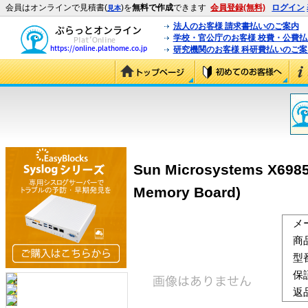
会員はオンラインで見積書(
)を
無料で作成
できます
会員登録(無料)
ログイン
見本
法人のお客様 請求書払いのご案内
学校・官公庁のお客様 校費・公費
研究機関のお客様 科研費払いのご案
Sun Microsystems X69
Memory Board)
メ
商
型
保
返