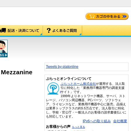
Tweets by platonline
 Mezzanine
ぷらっとオンラインについて
ぷらっとホーム株式会社
が運用する、法人取
引に特化した「業務用IT機器専門の調達支援
サイト」です。
1999年よりネットワーク機器、サーバ、スト
レージ、パソコン周辺機器、PCパーツ、ソフトウェ
ア、ライセンスなど、業務用IT機器中心に販売。品揃え
は業界トップクラスの約5.5万点です。法人取引に特化
し、学校・官公庁・一般法人のお客様の請求書後払いに
も対応しています。
IPv6への取り組み
会社概要
お客様からの声
もっと見る