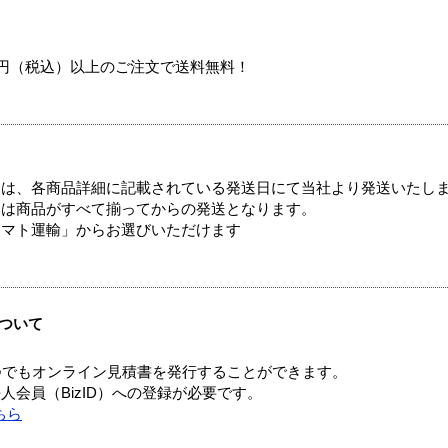
00円（税込）以上のご注文で送料無料！
ては、各商品詳細に記載されている発送日にて当社より発送いたし
送は商品がすべて揃ってからの発送となります。
ヤマト運輸」からお選びいただけます
ついて
つでもオンライン見積書を発行することができます。
会員（BizID）への登録が必要です。
ちら