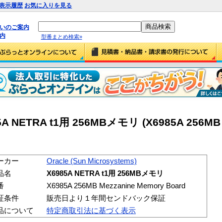
表示履歴
お気に入りを見る
払いのご案内
内
型番まとめ検索»
85A NETRA t1用 256MBメモリ (X6985A 256MB
ーカー
Oracle (Sun Microsystems)
品名
X6985A NETRA t1用 256MBメモリ
番
X6985A 256MB Mezzanine Memory Board
証条件
販売日より１年間センドバック保証
品について
特定商取引法に基づく表示