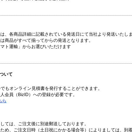
ては、各商品詳細に記載されている発送日にて当社より発送いたし
送は商品がすべて揃ってからの発送となります。
ヤマト運輸」からお選びいただけます
ついて
つでもオンライン見積書を発行することができます。
会員（BizID）への登録が必要です。
ちら
ましては、ご注文後に別途郵送しております。
のため、ご注文日時（土日祝にかかる場合等）によりましては、到