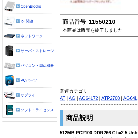
OpenBlocks
商品番号
11550210
IoT関連
本商品は販売を終了しました
ネットワーク
サーバ・ストレージ
パソコン・周辺機器
PCパーツ
関連カテゴリ
サプライ
AT
|
AG
|
AG64L72
|
ATP2700
|
AG64L
ソフト・ライセンス
商品説明
512MB PC2100 DDR266 CL=2.5 Un