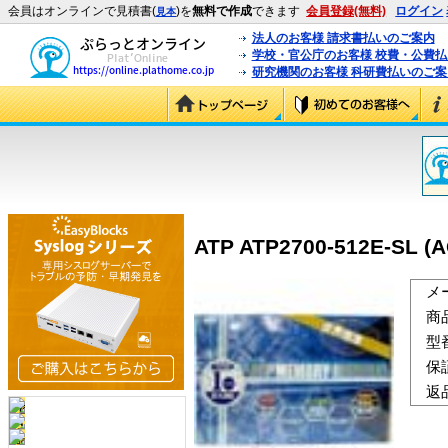
会員はオンラインで見積書(
)を
無料で作成
できます
会員登録(無料)
ログイン
見本
法人のお客様 請求書払いのご案内
学校・官公庁のお客様 校費・公費
研究機関のお客様 科研費払いのご案
ATP ATP2700-512E-SL (
メ
商
型
保
返