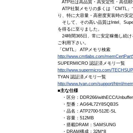
ATP社は高品質・高安定性・高信頼
ATP社製メモリの多くは「CMTL
り、特に大容量・高密度実装時の安
そして、その高い品質はIntel、Su
を得るに至りました。
24時間365日、常に安定稼働し続
ご利用下さい。
「CMTL」 ATPメモリ検索
http://www.cmtlabs.com/memCertPa
SUPERMICRO 認証済メモリ一覧
http://www.supermicro.com/TECHS
TYAN 認証済メモリ一覧
http://www.tyan.com/support/html/mem
■主な仕様
・区分：DDR266/withECC/Unbuffer
・型番：AG64L72Y8SQB3S
・品名：ATP2700-512E-SL
・容量：512MB
・搭載DRAM：SAMSUNG
・DRAM構成：32M*8