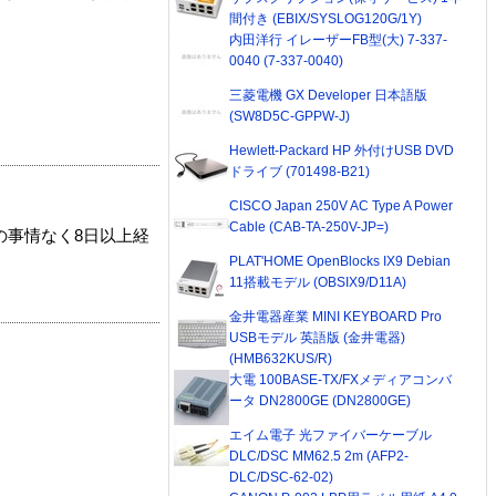
間付き (EBIX/SYSLOG120G/1Y)
内田洋行 イレーザーFB型(大) 7-337-
0040 (7-337-0040)
三菱電機 GX Developer 日本語版
(SW8D5C-GPPW-J)
Hewlett-Packard HP 外付けUSB DVD
ドライブ (701498-B21)
CISCO Japan 250V AC Type A Power
Cable (CAB-TA-250V-JP=)
の事情なく8日以上経
PLAT'HOME OpenBlocks IX9 Debian
11搭載モデル (OBSIX9/D11A)
金井電器産業 MINI KEYBOARD Pro
USBモデル 英語版 (金井電器)
(HMB632KUS/R)
大電 100BASE-TX/FXメディアコンバ
ータ DN2800GE (DN2800GE)
エイム電子 光ファイバーケーブル
DLC/DSC MM62.5 2m (AFP2-
DLC/DSC-62-02)