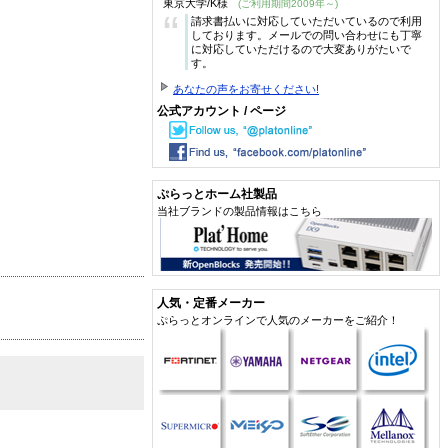
東京大学/K様
(ご利用期間2009年～)
“
請求書払いに対応していただいているので利用
しております。メールでの問い合わせにも丁寧
に対応していただけるので大変ありがたいで
す。
あなたの声をお寄せください!
公式アカウント / ページ
ぷらっとホーム社製品
当社ブランドの製品情報はこちら
人気・定番メーカー
ぷらっとオンラインで人気のメーカーをご紹介！