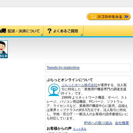
Tweets by platonline
ぷらっとオンラインについて
ぷらっとホーム株式会社
が運用する、法人取
引に特化した「業務用IT機器専門の調達支援
サイト」です。
1999年よりネットワーク機器、サーバ、スト
レージ、パソコン周辺機器、PCパーツ、ソフトウェ
ア、ライセンスなど、業務用IT機器中心に販売。品揃え
は業界トップクラスの約5.5万点です。法人取引に特化
し、学校・官公庁・一般法人のお客様の請求書後払いに
も対応しています。
IPv6への取り組み
会社概要
お客様からの声
もっと見る