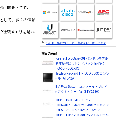
提に開発さててお
モリとして、多くの信頼
TP社製メモリを是非
その他、多数のメーカー商品を取り扱ってます
注目の商品
Fortinet FortiGate-60Fバンドルモデル
(初年度先出しセンドバック保守付)
(FG-60F-BDL-US)
Hewlett-Packard HP LCD 8500 コンソ
ール (AF642A)
IBM Flex System コンソール・ブレイ
クアウト・ケーブル (81Y5286)
Fortinet Rack Mount Tray
(FortiGate40F/50E/60E/60F/61F/80E/8
0F/FS-108E) (SP-RACKTRAY-02)
Fortinet FortiGate-80F バンドルモデル