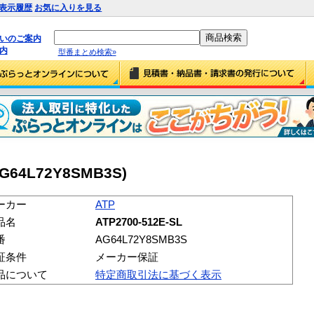
表示履歴
お気に入りを見る
払いのご案内
内
型番まとめ検索»
AG64L72Y8SMB3S)
ーカー
ATP
品名
ATP2700-512E-SL
番
AG64L72Y8SMB3S
証条件
メーカー保証
品について
特定商取引法に基づく表示