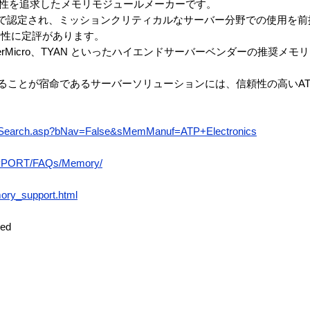
性を追求したメモリモジュールメーカーです。
」で認定され、ミッションクリティカルなサーバー分野での使用を前
定性に定評があります。
perMicro、TYAN といったハイエンドサーバーベンダーの推奨メ
けることが宿命であるサーバーソリューションには、信頼性の高いA
rtSearch.asp?bNav=False&sMemManuf=ATP+Electronics
UPPORT/FAQs/Memory/
ory_support.html
ed