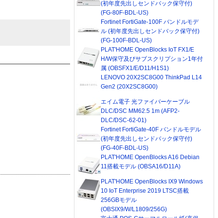
(初年度先出しセンドバック保守付)
(FG-80F-BDL-US)
Fortinet FortiGate-100F バンドルモデ
ル (初年度先出しセンドバック保守付)
(FG-100F-BDL-US)
PLAT'HOME OpenBlocks IoT FX1/E
H/W保守及びサブスクリプション1年付
属 (OBSFX1/E/D11/H1S1)
LENOVO 20X2SC8G00 ThinkPad L14
Gen2 (20X2SC8G00)
エイム電子 光ファイバーケーブル
DLC/DSC MM62.5 1m (AFP2-
DLC/DSC-62-01)
Fortinet FortiGate-40F バンドルモデル
(初年度先出しセンドバック保守付)
(FG-40F-BDL-US)
PLAT'HOME OpenBlocks A16 Debian
11搭載モデル (OBSA16/D11A)
PLAT'HOME OpenBlocks IX9 Windows
10 IoT Enterprise 2019 LTSC搭載
256GBモデル
(OBSIX9/W/L1809/256G)