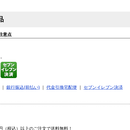
品
注意点
す。
｜
銀行振込(前払い)
｜
代金引換宅配便
｜
セブンイレブン決済
00円（税込）以上のご注文で送料無料！