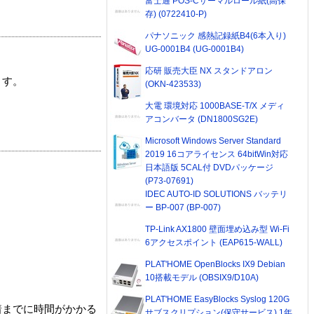
富士通 POS-Cサーマルロール紙(高保
存) (0722410-P)
パナソニック 感熱記録紙B4(6本入り)
UG-0001B4 (UG-0001B4)
応研 販売大臣 NX スタンドアロン
ます。
(OKN-423533)
大電 環境対応 1000BASE-T/X メディ
アコンバータ (DN1800SG2E)
Microsoft Windows Server Standard
2019 16コアライセンス 64bitWin対応
日本語版 5CAL付 DVDパッケージ
(P73-07691)
IDEC AUTO-ID SOLUTIONS バッテリ
ー BP-007 (BP-007)
TP-Link AX1800 壁面埋め込み型 Wi-Fi
6アクセスポイント (EAP615-WALL)
PLAT'HOME OpenBlocks IX9 Debian
10搭載モデル (OBSIX9/D10A)
PLAT'HOME EasyBlocks Syslog 120G
着までに時間がかかる
サブスクリプション(保守サービス) 1年