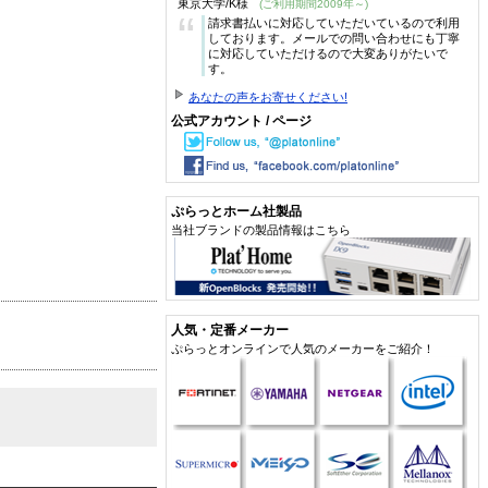
東京大学/K様
(ご利用期間2009年～)
“
請求書払いに対応していただいているので利用
しております。メールでの問い合わせにも丁寧
に対応していただけるので大変ありがたいで
す。
あなたの声をお寄せください!
公式アカウント / ページ
ぷらっとホーム社製品
当社ブランドの製品情報はこちら
人気・定番メーカー
ぷらっとオンラインで人気のメーカーをご紹介！