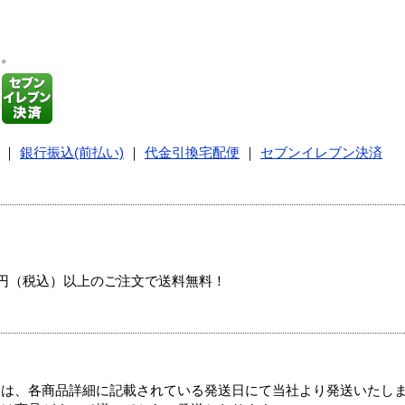
す。
｜
銀行振込(前払い)
｜
代金引換宅配便
｜
セブンイレブン決済
00円（税込）以上のご注文で送料無料！
ては、各商品詳細に記載されている発送日にて当社より発送いたし