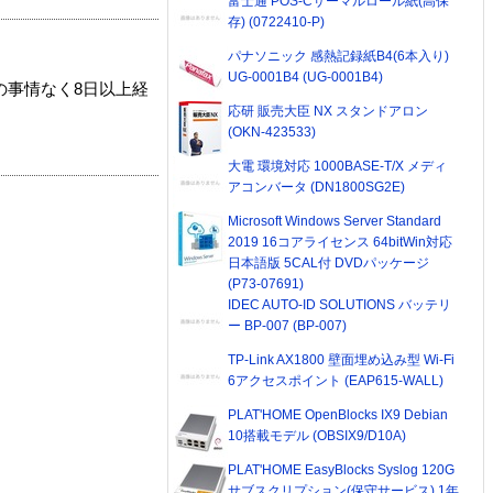
富士通 POS-Cサーマルロール紙(高保
存) (0722410-P)
パナソニック 感熱記録紙B4(6本入り)
UG-0001B4 (UG-0001B4)
の事情なく8日以上経
応研 販売大臣 NX スタンドアロン
(OKN-423533)
大電 環境対応 1000BASE-T/X メディ
アコンバータ (DN1800SG2E)
Microsoft Windows Server Standard
2019 16コアライセンス 64bitWin対応
日本語版 5CAL付 DVDパッケージ
(P73-07691)
IDEC AUTO-ID SOLUTIONS バッテリ
ー BP-007 (BP-007)
TP-Link AX1800 壁面埋め込み型 Wi-Fi
6アクセスポイント (EAP615-WALL)
PLAT'HOME OpenBlocks IX9 Debian
10搭載モデル (OBSIX9/D10A)
PLAT'HOME EasyBlocks Syslog 120G
サブスクリプション(保守サービス) 1年