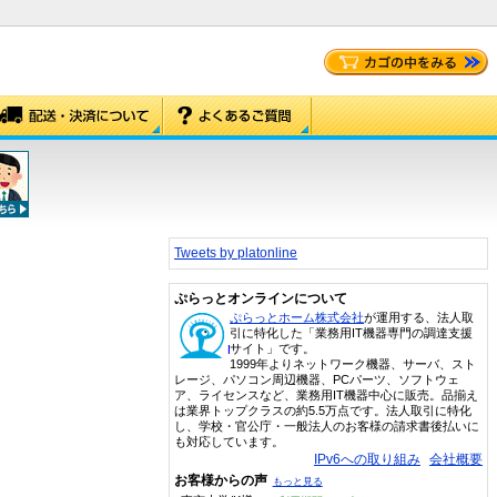
Tweets by platonline
ぷらっとオンラインについて
ぷらっとホーム株式会社
が運用する、法人取
引に特化した「業務用IT機器専門の調達支援
サイト」です。
1999年よりネットワーク機器、サーバ、スト
レージ、パソコン周辺機器、PCパーツ、ソフトウェ
ア、ライセンスなど、業務用IT機器中心に販売。品揃え
は業界トップクラスの約5.5万点です。法人取引に特化
し、学校・官公庁・一般法人のお客様の請求書後払いに
も対応しています。
IPv6への取り組み
会社概要
お客様からの声
もっと見る