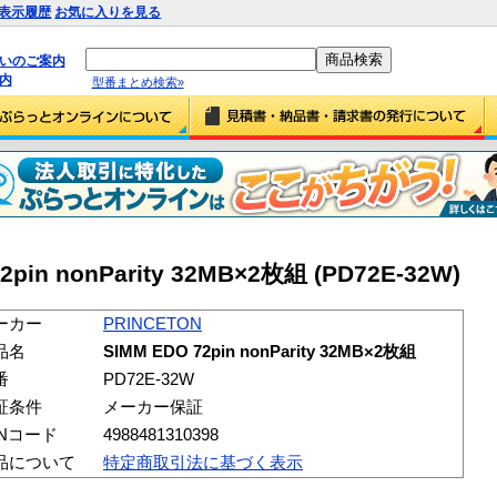
表示履歴
お気に入りを見る
払いのご案内
内
型番まとめ検索»
2pin nonParity 32MB×2枚組 (PD72E-32W)
ーカー
PRINCETON
品名
SIMM EDO 72pin nonParity 32MB×2枚組
番
PD72E-32W
証条件
メーカー保証
ANコード
4988481310398
品について
特定商取引法に基づく表示