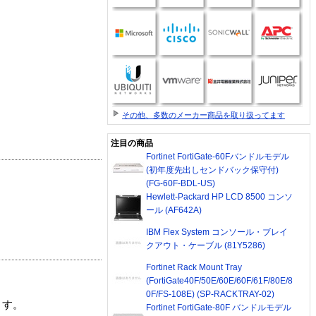
その他、多数のメーカー商品を取り扱ってます
注目の商品
Fortinet FortiGate-60Fバンドルモデル
(初年度先出しセンドバック保守付)
(FG-60F-BDL-US)
Hewlett-Packard HP LCD 8500 コンソ
ール (AF642A)
IBM Flex System コンソール・ブレイ
クアウト・ケーブル (81Y5286)
Fortinet Rack Mount Tray
(FortiGate40F/50E/60E/60F/61F/80E/8
0F/FS-108E) (SP-RACKTRAY-02)
ます。
Fortinet FortiGate-80F バンドルモデル