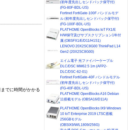
(初年度先出しセンドバック保守付)
(FG-80F-BDL-US)
Fortinet FortiGate-100F バンドルモデ
ル (初年度先出しセンドバック保守付)
(FG-100F-BDL-US)
PLAT'HOME OpenBlocks IoT FX1/E
H/W保守及びサブスクリプション1年付
属 (OBSFX1/E/D11/H1S1)
LENOVO 20X2SC8G00 ThinkPad L14
Gen2 (20X2SC8G00)
エイム電子 光ファイバーケーブル
DLC/DSC MM62.5 1m (AFP2-
DLC/DSC-62-01)
Fortinet FortiGate-40F バンドルモデル
(初年度先出しセンドバック保守付)
(FG-40F-BDL-US)
着までに時間がかかる
PLAT'HOME OpenBlocks A16 Debian
11搭載モデル (OBSA16/D11A)
PLAT'HOME OpenBlocks IX9 Windows
10 IoT Enterprise 2019 LTSC搭載
256GBモデル
(OBSIX9/W/L1809/256G)