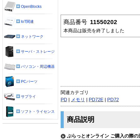
OpenBlocks
商品番号
11550202
IoT関連
本商品は販売を終了しました
ネットワーク
サーバ・ストレージ
パソコン・周辺機器
PCパーツ
関連カテゴリ
サプライ
PD
|
メモリ
|
PD72E
|
PD72
ソフト・ライセンス
商品説明
ぷらっとオンライン ご購入の際の