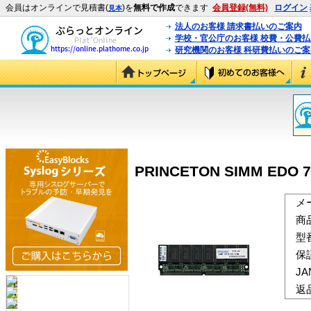
会員はオンラインで見積書(
)を
無料で作成
できます
会員登録(無料)
ログイン
見本
法人のお客様 請求書払いのご案内
学校・官公庁のお客様 校費・公費
研究機関のお客様 科研費払いのご案
PRINCETON SIMM EDO 7
メ
商
型
保
J
返