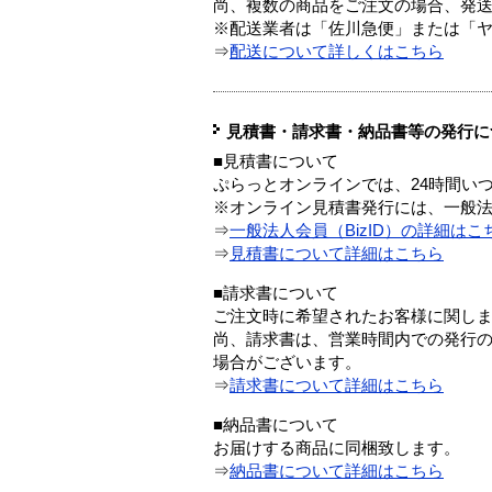
尚、複数の商品をご注文の場合、発
※配送業者は「佐川急便」または「
⇒
配送について詳しくはこちら
見積書・請求書・納品書等の発行に
■見積書について
ぷらっとオンラインでは、24時間い
※オンライン見積書発行には、一般法人
⇒
一般法人会員（BizID）の詳細はこ
⇒
見積書について詳細はこちら
■請求書について
ご注文時に希望されたお客様に関し
尚、請求書は、営業時間内での発行
場合がございます。
⇒
請求書について詳細はこちら
■納品書について
お届けする商品に同梱致します。
⇒
納品書について詳細はこちら