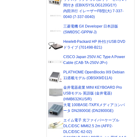
間付き (EBIX/SYSLOG120G/1Y)
内田洋行 イレーザーFB型(大) 7-337-
0040 (7-337-0040)
三菱電機 GX Developer 日本語版
(SW8D5C-GPPW-J)
Hewlett-Packard HP 外付けUSB DVD
ドライブ (701498-B21)
CISCO Japan 250V AC Type A Power
Cable (CAB-TA-250V-JP=)
PLAT'HOME OpenBlocks IX9 Debian
11搭載モデル (OBSIX9/D11A)
金井電器産業 MINI KEYBOARD Pro
USBモデル 英語版 (金井電器)
(HMB632KUS/R)
大電 100BASE-TX/FXメディアコンバ
ータ DN2800GE (DN2800GE)
エイム電子 光ファイバーケーブル
DLC/DSC MM62.5 2m (AFP2-
DLC/DSC-62-02)