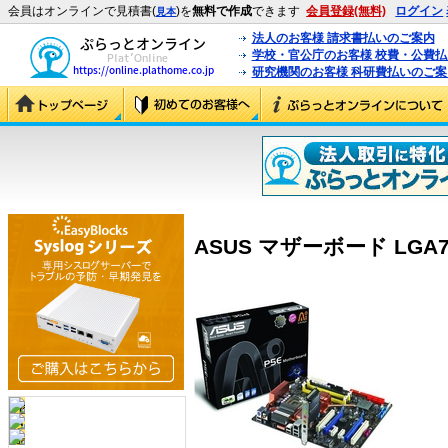
会員はオンラインで見積書(
)を
無料で作成
できます
会員登録(無料)
ログイン
見本
法人のお客様 請求書払いのご案内
学校・官公庁のお客様 校費・公費
研究機関のお客様 科研費払いのご案
ASUS マザーボード LGA77