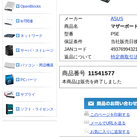
OpenBlocks
メーカー
ASUS
IoT関連
商品名
マザーボード 
型番
P5E
ネットワーク
保証条件
当社販売日
JANコード
4937699432
サーバ・ストレージ
返品について
特定商取引
パソコン・周辺機器
商品番号
11541577
PCパーツ
本商品は販売を終了しました
サプライ
ソフト・ライセンス
このページを印刷する
メールでURLを送る
お気に入りに追加する