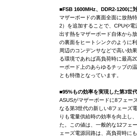
■FSB 1600MHz、DDR2-1200に
マザーボードの裏面全面に放熱特性に
2）を追加することで、CPUや
出す熱をマザーボード自体から
の裏面をヒートシンクのように
周辺のコンデンサなどで高い効
る環境であれば高負荷時に最高2
ーボード上のあらゆるチップの
とも特徴となっています。
■95%もの効率を実現した第3世
ASUSがマザーボードに8フェー
なる第3世代の新しい8フェーズ
りも電量供給時の効率を向上し、
た。この値は、一般的な12フェ
ェーズ電源回路は、高負荷時に