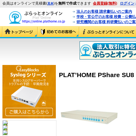
会員はオンラインで見積書(
)を
無料で作成
できます
会員登録(無料)
ログイン
見本
法人のお客様 請求書払いのご案内
学校・官公庁のお客様 校費・公費
研究機関のお客様 科研費払いのご案
PLAT’HOME PShare SU8