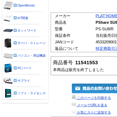
OpenBlocks
メーカー
PLAT'HOM
IoT関連
商品名
PShare SU
型番
PS-SU8/R
ネットワーク
保証条件
当社販売日
JANコード
4533209001
サーバ・ストレージ
返品について
特定商取引
パソコン・周辺機器
商品番号
11541553
PCパーツ
本商品は販売を終了しました
サプライ
ソフト・ライセンス
このページを印刷する
メールでURLを送る
お気に入りに追加する