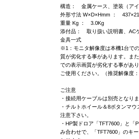
構造： 金属ケース、塗装（ア
外形寸法 W×D×Hmm ： 437×21
重量 Kg ： 3.0Kg
添付品： 取り扱い説明書、AC
金具一式
※1：モニタ解像度は本機1台で
質が劣化する事があります。ま
での表示画質が劣化する事があ
ご使用ください。（推奨解像度：10
ご注意
・接続用ケーブルは別売となり
・チルトホイール＆8ボタンマウ
注意下さい。
・HP製ドロア「TFT7600」と「PSha
み合わせで、「TFT7600」の