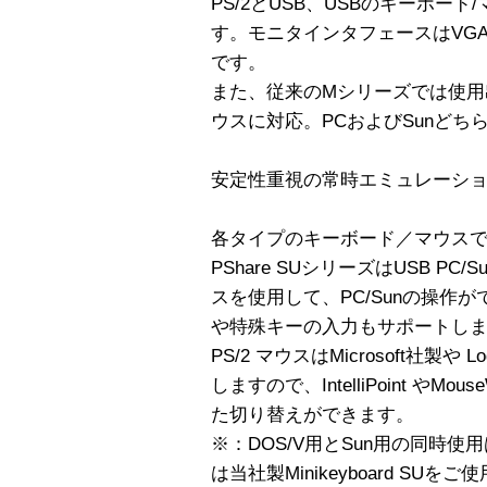
PS/2とUSB、USBのキーボー
す。モニタインタフェースはVGAコ
です。
また、従来のMシリーズでは使用
ウスに対応。PCおよびSunど
安定性重視の常時エミュレーシ
各タイプのキーボード／マウス
PShare SUシリーズはUSB PC/
スを使用して、PC/Sunの操作が
や特殊キーの入力もサポートし
PS/2 マウスはMicrosoft社製や
しますので、IntelliPoint や
た切り替えができます。
※：DOS/V用とSun用の同時使
は当社製Minikeyboard SUを