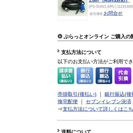
1.8m （RoHS対応）
(PS-SUN/1.8/R) [ 11191886
お問合せ
販売価格
ぷらっとオンライン ご購入の
支払方法について
以下のお支払い方法がご利用で
売掛取引(後払い)
｜
銀行振込(後
換宅配便
｜
セブンイレブン決済
⇒
支払方法について詳しくはこ
送料について