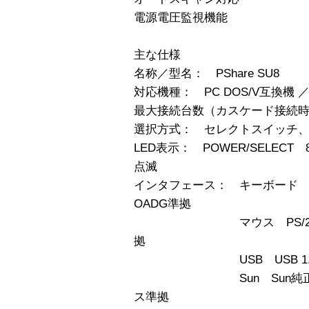
電源電圧監視機能
主な仕様
名称／型名： PShare SU8
対応機種： PC DOS/V互換機 ／
最大接続台数（カスケード接続時）
選択方式： セレクトスイッチ、
LED表示： POWER/SELECT 8
点滅
インタフェース： キーボード 
OADG準拠
マウス PS/2マウス・
拠
USB USB 1.1
Sun Sun純正キー
ス準拠