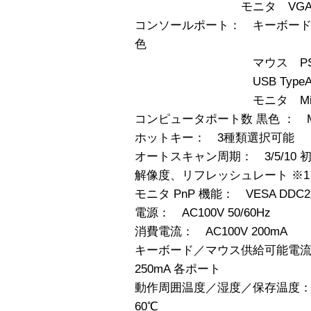
モニタ VGAモニタ
コンソールポート： キーボード PS/
色
マウス PS/2、Mini D
USB TypeA×
モニタ Mini D-SUB
コンピュータポート数 黒色 ： Min
ホットキー： 3種類選択可能
オートスキャン周期： 3/5/10 初期値
解像度、リフレッシュレート ※1 160
モニタ PnP 機能： VESA DDC
電源： AC100V 50/60Hz
消費電流： AC100V 200mA
キーボード／マウス供給可能電流： P
250mA 各ポート
動作周囲温度／湿度／保存温度： 0
60℃