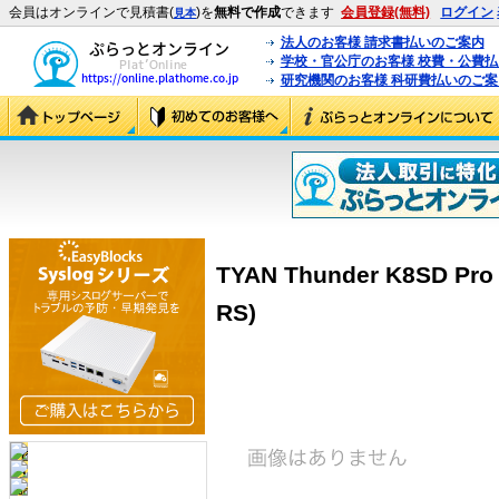
会員はオンラインで見積書(
)を
無料で作成
できます
会員登録(無料)
ログイン
見本
法人のお客様 請求書払いのご案内
学校・官公庁のお客様 校費・公費
研究機関のお客様 科研費払いのご案
TYAN Thunder K8SD Pr
RS)