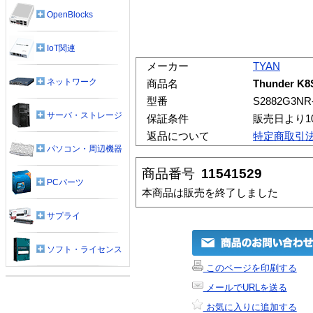
OpenBlocks
IoT関連
メーカー
TYAN
ネットワーク
商品名
Thunder K
型番
S2882G3NR
サーバ・ストレージ
保証条件
販売日より1
返品について
特定商取引
パソコン・周辺機器
商品番号
11541529
PCパーツ
本商品は販売を終了しました
サプライ
ソフト・ライセンス
このページを印刷する
メールでURLを送る
お気に入りに追加する