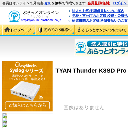
会員はオンラインで見積書(
)を
無料で作成
できます
会員登録(無料)
ログイン
見本
法人のお客様 請求書払いのご案内
学校・官公庁のお客様 校費・公費
研究機関のお客様 科研費払いのご案
TYAN Thunder K8SD Pro