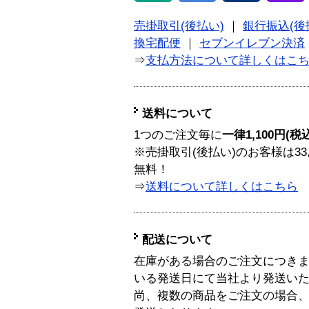
売掛取引(後払い)
｜
銀行振込(後
換宅配便
｜
セブンイレブン決済
⇒
支払方法について詳しくはこ
送料について
1つのご注文毎に
一律1,100円(税
※売掛取引(後払い)のお客様は33
無料！
⇒
送料について詳しくはこちら
配送について
在庫がある場合のご注文につき
いる発送日にて当社より発送い
尚、複数の商品をご注文の場合