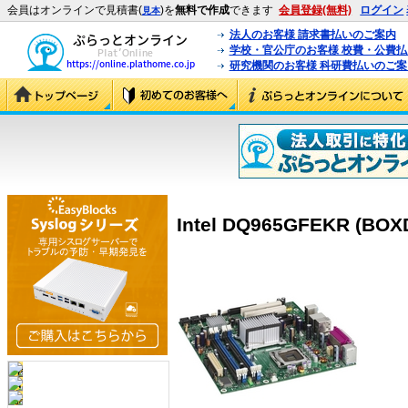
会員はオンラインで見積書(
)を
無料で作成
できます
会員登録(無料)
ログイン
見本
法人のお客様 請求書払いのご案内
学校・官公庁のお客様 校費・公費
研究機関のお客様 科研費払いのご案
Intel DQ965GFEKR (BO