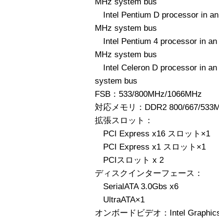
MHz system bus
Intel Pentium D processor in an
MHz system bus
Intel Pentium 4 processor in an
MHz system bus
Intel Celeron D processor in an
system bus
FSB：533/800MHz/1066MHz
対応メモリ：DDR2 800/667/533
拡張スロット：
PCI Express x16 スロット×1
PCI Express x1 スロット×1
PCIスロット x 2
ディスクインターフェース：
SerialATA 3.0Gbs x6
UltraATA×1
オンボードビデオ：Intel Graphics Med