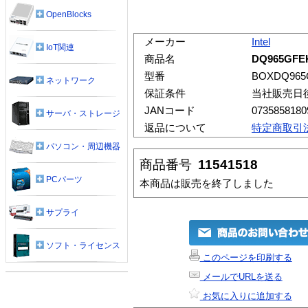
OpenBlocks
メーカー
Intel
IoT関連
商品名
DQ965GFE
型番
BOXDQ965
ネットワーク
保証条件
当社販売日
JANコード
0735858180
サーバ・ストレージ
返品について
特定商取引
パソコン・周辺機器
商品番号
11541518
PCパーツ
本商品は販売を終了しました
サプライ
ソフト・ライセンス
このページを印刷する
メールでURLを送る
お気に入りに追加する