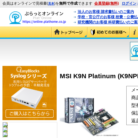
会員はオンラインで見積書(
)を
無料で作成
できます
会員登録(無料)
ログイン
見本
法人のお客様 請求書払いのご案内
学校・官公庁のお客様 校費・公費
研究機関のお客様 科研費払いのご案
MSI K9N Platinum (K9N
メ
商
型
保
返