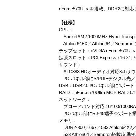
nForce570Ultraを搭載、DDR2
【仕様】
CPU：
SocketAM2 1000MHz HyperTranspo
Athlon 64FX／Athlon 64／Semp
チップセット：nVIDIA nForce570Ultr
拡張スロット：PCI Express x16 ×1,PCI
サウンド：
ALC883 HDオーディオ対応8ch
I/O パネル部にS/PDIFデジタル
USB：USB2.0 I/Oパネル部に4
RAID：nForce570Ultra MCP RAID 
ネットワーク：
ブロードバンド対応 10/100/1000
I/Oパネル部にRJ-45端子×2ポート
メモリ：
DDR2-800／667／533 Athlon64
533 Athlon64／Sempron搭載時