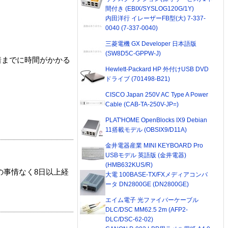
間付き (EBIX/SYSLOG120G/1Y)
内田洋行 イレーザーFB型(大) 7-337-
0040 (7-337-0040)
三菱電機 GX Developer 日本語版
(SW8D5C-GPPW-J)
着までに時間がかかる
Hewlett-Packard HP 外付けUSB DVD
ドライブ (701498-B21)
CISCO Japan 250V AC Type A Power
Cable (CAB-TA-250V-JP=)
PLAT'HOME OpenBlocks IX9 Debian
11搭載モデル (OBSIX9/D11A)
金井電器産業 MINI KEYBOARD Pro
USBモデル 英語版 (金井電器)
(HMB632KUS/R)
の事情なく8日以上経
大電 100BASE-TX/FXメディアコンバ
ータ DN2800GE (DN2800GE)
エイム電子 光ファイバーケーブル
DLC/DSC MM62.5 2m (AFP2-
DLC/DSC-62-02)