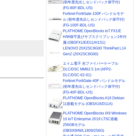
(初年度先出しセンドバック保守付)
(FG-80F-BDL-US)
Fortinet FortiGate-100F バンドルモデ
ル (初年度先出しセンドバック保守付)
(FG-100F-BDL-US)
PLAT'HOME OpenBlocks IoT FX1/E
H/W保守及びサブスクリプション1年付
属 (OBSFX1/E/D11/H1S1)
LENOVO 20X2SC8G00 ThinkPad L14
Gen2 (20X2SC8G00)
エイム電子 光ファイバーケーブル
DLC/DSC MM62.5 1m (AFP2-
DLC/DSC-62-01)
Fortinet FortiGate-40F バンドルモデル
(初年度先出しセンドバック保守付)
(FG-40F-BDL-US)
PLAT'HOME OpenBlocks A16 Debian
11搭載モデル (OBSA16/D11A)
PLAT'HOME OpenBlocks IX9 Windows
10 IoT Enterprise 2019 LTSC搭載
256GBモデル
(OBSIX9/W/L1809/256G)