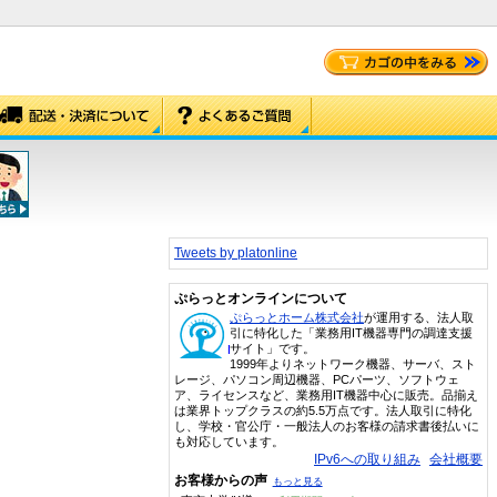
Tweets by platonline
ぷらっとオンラインについて
ぷらっとホーム株式会社
が運用する、法人取
引に特化した「業務用IT機器専門の調達支援
サイト」です。
1999年よりネットワーク機器、サーバ、スト
レージ、パソコン周辺機器、PCパーツ、ソフトウェ
ア、ライセンスなど、業務用IT機器中心に販売。品揃え
は業界トップクラスの約5.5万点です。法人取引に特化
し、学校・官公庁・一般法人のお客様の請求書後払いに
も対応しています。
IPv6への取り組み
会社概要
お客様からの声
もっと見る