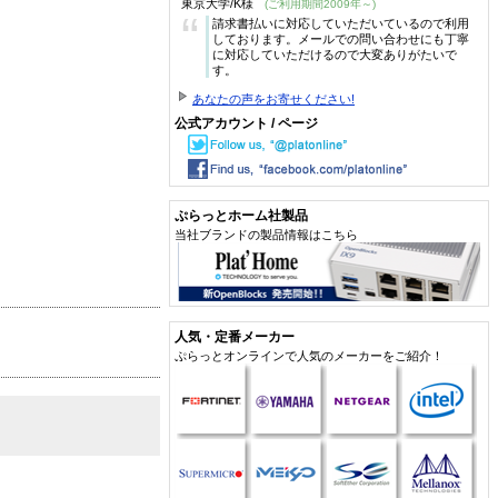
東京大学/K様
(ご利用期間2009年～)
“
請求書払いに対応していただいているので利用
しております。メールでの問い合わせにも丁寧
に対応していただけるので大変ありがたいで
す。
あなたの声をお寄せください!
公式アカウント / ページ
ぷらっとホーム社製品
当社ブランドの製品情報はこちら
人気・定番メーカー
ぷらっとオンラインで人気のメーカーをご紹介！