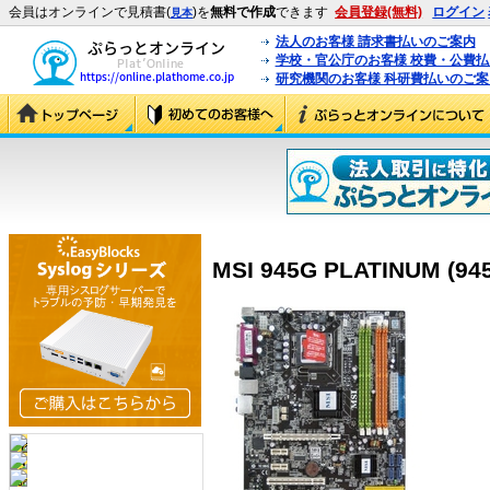
会員はオンラインで見積書(
)を
無料で作成
できます
会員登録(無料)
ログイン
見本
法人のお客様 請求書払いのご案内
学校・官公庁のお客様 校費・公費
研究機関のお客様 科研費払いのご案
MSI 945G PLATINUM (9