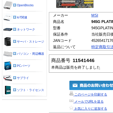
OpenBlocks
メーカー
MSI
IoT関連
商品名
945G PLAT
型番
945GPLATI
ネットワーク
保証条件
当社販売日
JANコード
4526541717
サーバ・ストレージ
返品について
特定商取引
パソコン・周辺機器
商品番号
11541446
PCパーツ
本商品は販売を終了しました
サプライ
ソフト・ライセンス
このページを印刷する
メールでURLを送る
お気に入りに追加する