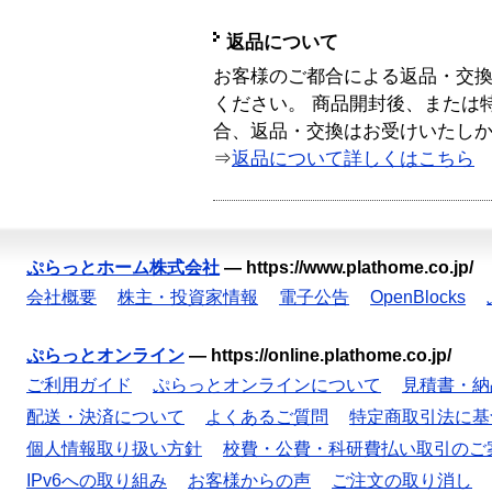
返品について
お客様のご都合による返品・交
ください。 商品開封後、または
合、返品・交換はお受けいたし
⇒
返品について詳しくはこちら
ぷらっとホーム株式会社
—
https://www.plathome.co.jp/
会社概要
株主・投資家情報
電子公告
OpenBlocks
ぷらっとオンライン
—
https://online.plathome.co.jp/
ご利用ガイド
ぷらっとオンラインについて
見積書・納
配送・決済について
よくあるご質問
特定商取引法に基
個人情報取り扱い方針
校費・公費・科研費払い取引のご
IPv6への取り組み
お客様からの声
ご注文の取り消し