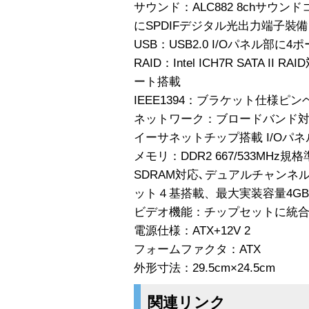
サウンド：ALC882 8chサウン
にSPDIFデジタル光出力端子裝備
USB：USB2.0 I/Oパネル部
RAID：Intel ICH7R SATA II R
ート搭載
IEEE1394：ブラケット仕様ピ
ネットワーク：ブロードバンド対応10/
イーサネットチップ搭載 I/Oパネ
メモリ：DDR2 667/533MHz
SDRAM対応､デュアルチャン
ット４基搭載、最大実装容量4GB
ビデオ機能：チップセットに統
電源仕様：ATX+12V 2
フォームファクタ：ATX
外形寸法：29.5cm×24.5cm
関連リンク