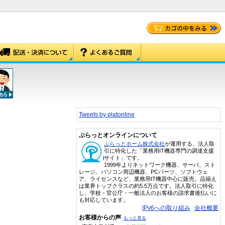
Tweets by platonline
ぷらっとオンラインについて
ぷらっとホーム株式会社
が運用する、法人取
引に特化した「業務用IT機器専門の調達支援
サイト」です。
1999年よりネットワーク機器、サーバ、スト
レージ、パソコン周辺機器、PCパーツ、ソフトウェ
ア、ライセンスなど、業務用IT機器中心に販売。品揃え
は業界トップクラスの約5.5万点です。法人取引に特化
し、学校・官公庁・一般法人のお客様の請求書後払いに
も対応しています。
IPv6への取り組み
会社概要
お客様からの声
もっと見る