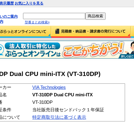
表示履歴
お気に入りを見る
払いのご案内
内
型番まとめ検索»
DP Dual CPU mini-ITX (VT-310DP)
ーカー
VIA Technologies
品名
VT-310DP Dual CPU mini-ITX
番
VT-310DP
証条件
当社販売日後センドバック１年保証
品について
特定商取引法に基づく表示