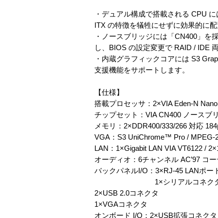
・デュアル構成で搭載される CPU には Na
ITX の特徴を犠牲にせずに効果的に
・ノースブリッジには「CN400」を採用し 
し、BIOS の設定変更で RAID 
・内蔵グラフィックコアには S3 Graph
支援機能をサポートします。
【仕様】
搭載プロセッサ：2×VIA Eden-N Nano
チップセット：VIA CN400 ノースブリッ
メモリ：2×DDR400/333/266 対応 184
VGA：S3 UniChrome™ Pro / M
LAN：1×Gigabit LAN VIA VT6122 / 2×10
オーディオ：6チャンネル AC’97 コ
バックパネルI/O：3×RJ-45 LANポー
1×シリアルコネク
2×USB 2.0コネクタ
1×VGAコネクタ
オンボード I/O：2×USB拡張コネク