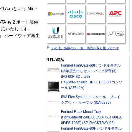
7cmという Mini-
TA も 2 ポート装備
に対応いたします。
-4』 ハードウェア再生
その他、多数のメーカー商品を取り扱ってます
注目の商品
Fortinet FortiGate-60Fバンドルモデル
(初年度先出しセンドバック保守付)
(FG-60F-BDL-US)
Hewlett-Packard HP LCD 8500 コンソ
ール (AF642A)
IBM Flex System コンソール・ブレイ
クアウト・ケーブル (81Y5286)
Fortinet Rack Mount Tray
(FortiGate40F/50E/60E/60F/61F/80E/8
0F/FS-108E) (SP-RACKTRAY-02)
Fortinet FortiGate-80F バンドルモデル