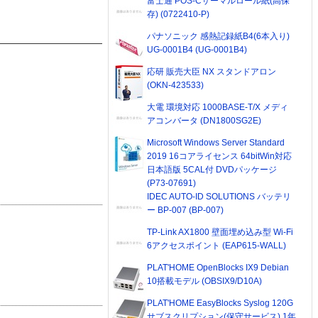
富士通 POS-Cサーマルロール紙(高保
存) (0722410-P)
パナソニック 感熱記録紙B4(6本入り)
UG-0001B4 (UG-0001B4)
応研 販売大臣 NX スタンドアロン
(OKN-423533)
大電 環境対応 1000BASE-T/X メディ
アコンバータ (DN1800SG2E)
Microsoft Windows Server Standard
2019 16コアライセンス 64bitWin対応
日本語版 5CAL付 DVDパッケージ
(P73-07691)
IDEC AUTO-ID SOLUTIONS バッテリ
ー BP-007 (BP-007)
TP-Link AX1800 壁面埋め込み型 Wi-Fi
6アクセスポイント (EAP615-WALL)
PLAT'HOME OpenBlocks IX9 Debian
10搭載モデル (OBSIX9/D10A)
PLAT'HOME EasyBlocks Syslog 120G
サブスクリプション(保守サービス) 1年