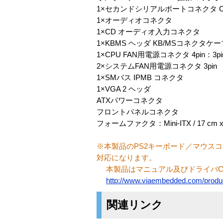
1×セカンドシリアルポートコネクタ C
1×オーディオコネクタ
1×CD オーディオ入力コネクタ
1×KBMS ヘッダ KB/MSコネクタケ
1×CPU FAN用電源コネクタ 4pin：3
2×システムFAN用電源コネクタ 3pin
1×SMバス IPMB コネクタ
1×VGA 2 ヘッダ
ATXパワーコネクタ
フロントパネルコネクタ
フォームファクタ：Mini-ITX / 17 cm x
※本製品のPS2キーボード／マウス
対応になります。
本製品はマニュアル及びドライバCD
http://www.viaembedded.com/produ
関連リンク