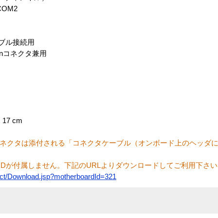
OM2
ーブル接続用
pinコネクタ兼用
 17 cm
コネクタは添付される「コネクタケーブル（オンボード上のヘッダ
が付属しません。下記のURLよりダウンロードしてご利用下さい
ct/Download.jsp?motherboardId=321