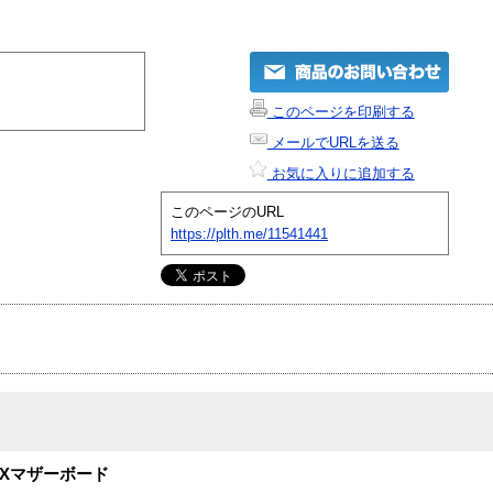
このページを印刷する
メールでURLを送る
お気に入りに追加する
このページのURL
https://plth.me/11541441
i-ITXマザーボード