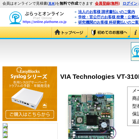
会員はオンラインで見積書(
)を
無料で作成
できます
会員登録(無料)
ログイン
見本
法人のお客様 請求書払いのご案内
学校・官公庁のお客様 校費・公費
研究機関のお客様 科研費払いのご案
VIA Technologies VT-310
メ
商
型
保
返