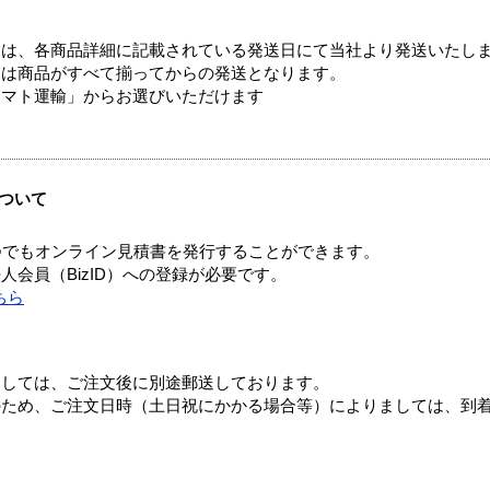
ては、各商品詳細に記載されている発送日にて当社より発送いたし
送は商品がすべて揃ってからの発送となります。
ヤマト運輸」からお選びいただけます
ついて
つでもオンライン見積書を発行することができます。
会員（BizID）への登録が必要です。
ちら
ましては、ご注文後に別途郵送しております。
のため、ご注文日時（土日祝にかかる場合等）によりましては、到