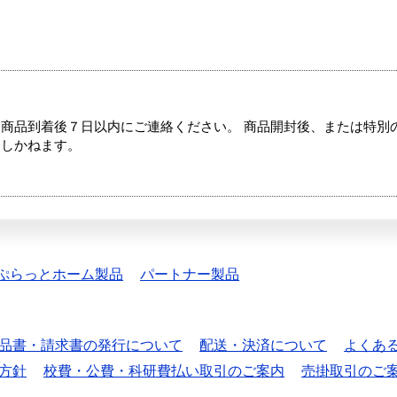
商品到着後７日以内にご連絡ください。 商品開封後、または特別
たしかねます。
ぷらっとホーム製品
パートナー製品
品書・請求書の発行について
配送・決済について
よくあ
方針
校費・公費・科研費払い取引のご案内
売掛取引のご