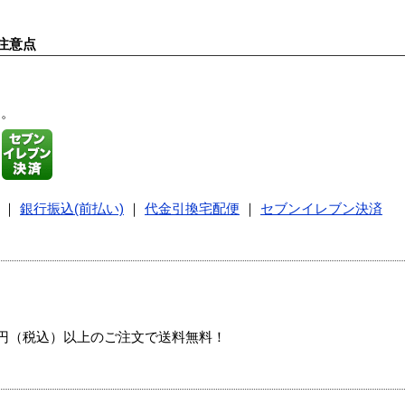
注意点
す。
｜
銀行振込(前払い)
｜
代金引換宅配便
｜
セブンイレブン決済
00円（税込）以上のご注文で送料無料！