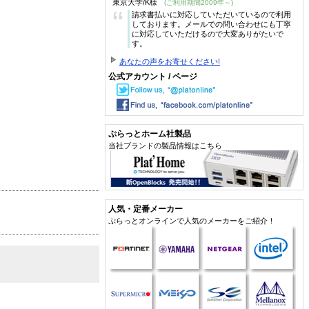
東京大学/K様
(ご利用期間2009年～)
“
請求書払いに対応していただいているので利用
しております。メールでの問い合わせにも丁寧
に対応していただけるので大変ありがたいで
す。
あなたの声をお寄せください!
公式アカウント / ページ
ぷらっとホーム社製品
当社ブランドの製品情報はこちら
人気・定番メーカー
ぷらっとオンラインで人気のメーカーをご紹介！