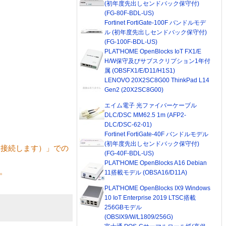
(初年度先出しセンドバック保守付)
(FG-80F-BDL-US)
Fortinet FortiGate-100F バンドルモデ
ル (初年度先出しセンドバック保守付)
(FG-100F-BDL-US)
PLAT'HOME OpenBlocks IoT FX1/E
H/W保守及びサブスクリプション1年付
属 (OBSFX1/E/D11/H1S1)
LENOVO 20X2SC8G00 ThinkPad L14
Gen2 (20X2SC8G00)
エイム電子 光ファイバーケーブル
DLC/DSC MM62.5 1m (AFP2-
DLC/DSC-62-01)
Fortinet FortiGate-40F バンドルモデル
(初年度先出しセンドバック保守付)
に接続します）」での
(FG-40F-BDL-US)
PLAT'HOME OpenBlocks A16 Debian
。
11搭載モデル (OBSA16/D11A)
PLAT'HOME OpenBlocks IX9 Windows
10 IoT Enterprise 2019 LTSC搭載
256GBモデル
(OBSIX9/W/L1809/256G)