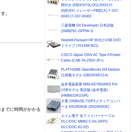
間付き (EBIX/SYSLOG120G/1Y)
内田洋行 イレーザーFB型(大) 7-337-
ます。
0040 (7-337-0040)
三菱電機 GX Developer 日本語版
(SW8D5C-GPPW-J)
Hewlett-Packard HP 外付けUSB DVD
ドライブ (701498-B21)
CISCO Japan 250V AC Type A Power
Cable (CAB-TA-250V-JP=)
PLAT'HOME OpenBlocks IX9 Debian
11搭載モデル (OBSIX9/D11A)
金井電器産業 MINI KEYBOARD Pro
USBモデル 英語版 (金井電器)
(HMB632KUS/R)
大電 100BASE-TX/FXメディアコンバ
ータ DN2800GE (DN2800GE)
着までに時間がかかる
エイム電子 光ファイバーケーブル
DLC/DSC MM62.5 2m (AFP2-
DLC/DSC-62-02)