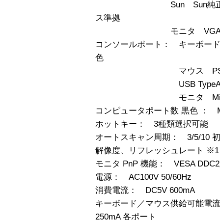
Sun Sun純正キー
ス準拠
モニタ VGAモニタ
コンソールポート： キーボード PS/
色
マウス PS/2、Mini D
USB TypeA×
モニタ Mini D-SUB
コンピュータポート数 黒色 ： Min
ホットキー： 3種類選択可能
オートスキャン周期： 3/5/10 初期値
解像度、リフレッシュレート ※1 160
モニタ PnP 機能： VESA DDC
電源： AC100V 50/60Hz
消費電流： DC5V 600mA
キーボード／マウス供給可能電流： P
250mA 各ポート