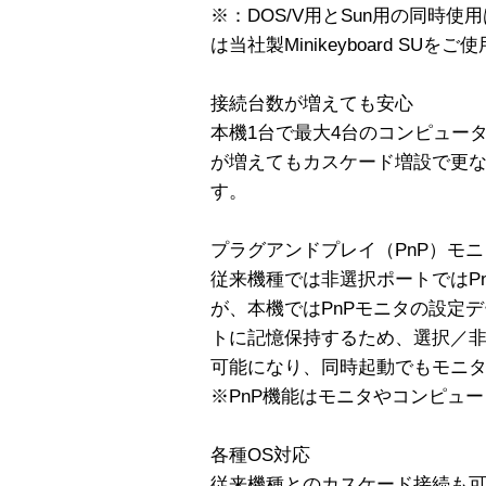
※：DOS/V用とSun用の同時使
は当社製Minikeyboard SUを
接続台数が増えても安心
本機1台で最大4台のコンピュー
が増えてもカスケード増設で更
す。
プラグアンドプレイ（PnP）モニタ
従来機種では非選択ポートではP
が、本機ではPnPモニタの設定データ
トに記憶保持するため、選択／
可能になり、同時起動でもモニ
※PnP機能はモニタやコンピュ
各種OS対応
従来機種とのカスケード接続も