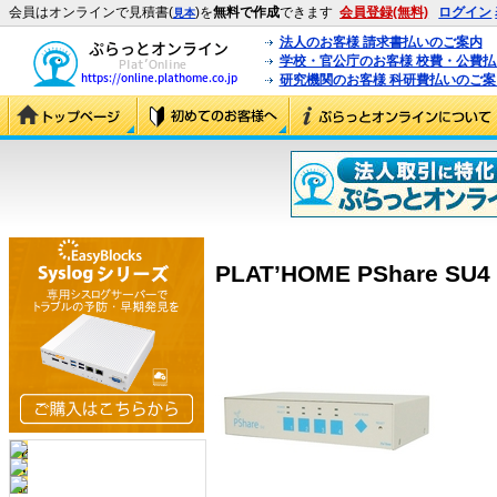
会員はオンラインで見積書(
)を
無料で作成
できます
会員登録(無料)
ログイン
見本
法人のお客様 請求書払いのご案内
学校・官公庁のお客様 校費・公費
研究機関のお客様 科研費払いのご案
PLAT’HOME PShare SU4