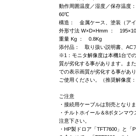
動作周囲温度／湿度／保存温度： 0
60℃
構造： 金属ケース、塗装（ア
外形寸法 W×D×Hmm ： 195×10
重量 Kg ： 0.8Kg
添付品： 取り扱い説明書、AC
※1：モニタ解像度は本機1台で
質が劣化する事があります。ま
での表示画質が劣化する事があ
ご使用ください。（推奨解像度：10
ご注意
・接続用ケーブルは別売となり
・チルトホイール＆8ボタンマウ
注意下さい。
・HP製ドロア「TFT7600」と「PSha