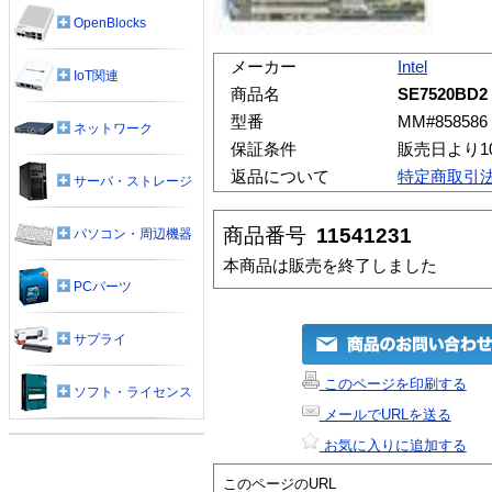
OpenBlocks
メーカー
Intel
IoT関連
商品名
SE7520BD2
型番
MM#858586
ネットワーク
保証条件
販売日より1
返品について
特定商取引
サーバ・ストレージ
商品番号
11541231
パソコン・周辺機器
本商品は販売を終了しました
PCパーツ
サプライ
このページを印刷する
ソフト・ライセンス
メールでURLを送る
お気に入りに追加する
このページのURL