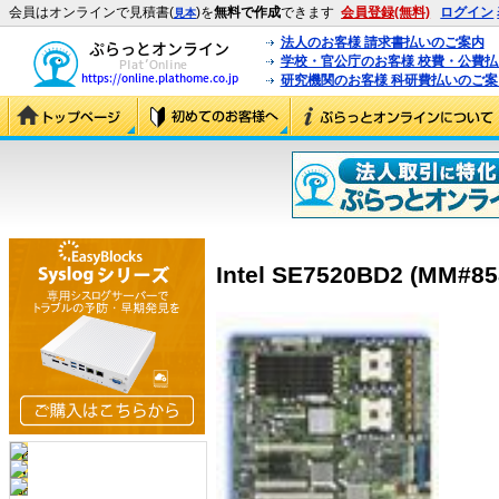
会員はオンラインで見積書(
)を
無料で作成
できます
会員登録(無料)
ログイン
見本
法人のお客様 請求書払いのご案内
学校・官公庁のお客様 校費・公費
研究機関のお客様 科研費払いのご案
Intel SE7520BD2 (MM#85