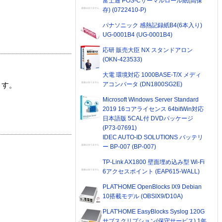
富士通 POS-Cサーマルロール紙(高保
存) (0722410-P)
パナソニック 感熱記録紙B4(6本入り)
UG-0001B4 (UG-0001B4)
応研 販売大臣 NX スタンドアロン
(OKN-423533)
大電 環境対応 1000BASE-T/X メディ
アコンバータ (DN1800SG2E)
ます。
Microsoft Windows Server Standard
2019 16コアライセンス 64bitWin対応
日本語版 5CAL付 DVDパッケージ
(P73-07691)
IDEC AUTO-ID SOLUTIONS バッテリ
ー BP-007 (BP-007)
TP-Link AX1800 壁面埋め込み型 Wi-Fi
6アクセスポイント (EAP615-WALL)
PLAT'HOME OpenBlocks IX9 Debian
10搭載モデル (OBSIX9/D10A)
PLAT'HOME EasyBlocks Syslog 120G
サブスクリプション(保守サービス) 1年