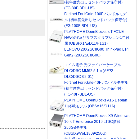
(初年度先出しセンドバック保守付)
(FG-80F-BDL-US)
Fortinet FortiGate-100F バンドルモデ
ル (初年度先出しセンドバック保守付)
(FG-100F-BDL-US)
PLAT'HOME OpenBlocks IoT FX1/E
H/W保守及びサブスクリプション1年付
属 (OBSFX1/E/D11/H1S1)
LENOVO 20X2SC8G00 ThinkPad L14
Gen2 (20X2SC8G00)
エイム電子 光ファイバーケーブル
DLC/DSC MM62.5 1m (AFP2-
DLC/DSC-62-01)
Fortinet FortiGate-40F バンドルモデル
(初年度先出しセンドバック保守付)
(FG-40F-BDL-US)
PLAT'HOME OpenBlocks A16 Debian
11搭載モデル (OBSA16/D11A)
PLAT'HOME OpenBlocks IX9 Windows
10 IoT Enterprise 2019 LTSC搭載
256GBモデル
(OBSIX9/W/L1809/256G)