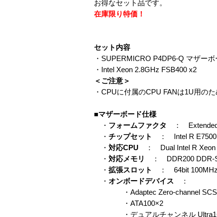
お得なセット品です。
在庫限り特価！
セット内容
・SUPERMICRO P4DP6-Q マザーボ
・Intel Xeon 2.8GHz FSB400 x2
＜ご注意＞
・CPUに付属のCPU FANは1U
■マザーボード仕様
・
フォームファクタ
： Extended
・
チップセット
： Intel R E7500 
・
対応CPU
： Dual Intel R Xeo
・
対応メモリ
： DDR200 DDR
・
拡張スロット
： 64bit 100MHz 
・
オンボードデバイス
：
・Adaptec Zero-channel 
・ATA100×2
・デュアルチャンネル Ultra160 SC