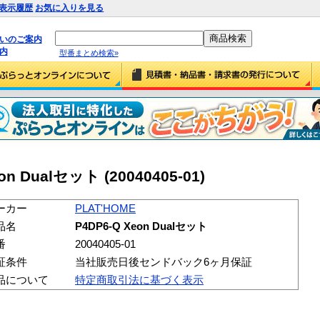
表示履歴
お気に入りを見る
払いのご案内
内
型番まとめ検索»
on Dualセット (20040405-01)
ーカー
PLAT'HOME
品名
P4DP6-Q Xeon Dualセット
番
20040405-01
証条件
当社販売日後センドバック6ヶ月保証
品について
特定商取引法に基づく表示