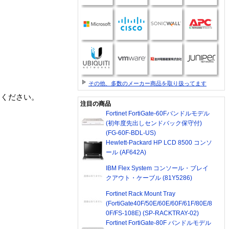
その他、多数のメーカー商品を取り扱ってます
用ください。
注目の商品
Fortinet FortiGate-60Fバンドルモデル
(初年度先出しセンドバック保守付)
(FG-60F-BDL-US)
Hewlett-Packard HP LCD 8500 コンソ
ール (AF642A)
IBM Flex System コンソール・ブレイ
クアウト・ケーブル (81Y5286)
Fortinet Rack Mount Tray
(FortiGate40F/50E/60E/60F/61F/80E/8
0F/FS-108E) (SP-RACKTRAY-02)
Fortinet FortiGate-80F バンドルモデル