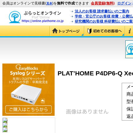
会員はオンラインで見積書(
)を
無料で作成
できます
会員登録(無料)
ログイン
見本
法人のお客様 請求書払いのご案内
学校・官公庁のお客様 校費・公費
研究機関のお客様 科研費払いのご案
PLAT’HOME P4DP6-Q Xe
メ
商
型
保
返