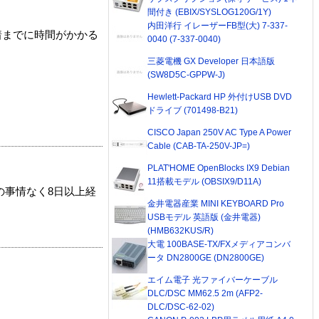
間付き (EBIX/SYSLOG120G/1Y)
内田洋行 イレーザーFB型(大) 7-337-
着までに時間がかかる
0040 (7-337-0040)
三菱電機 GX Developer 日本語版
(SW8D5C-GPPW-J)
Hewlett-Packard HP 外付けUSB DVD
ドライブ (701498-B21)
CISCO Japan 250V AC Type A Power
Cable (CAB-TA-250V-JP=)
PLAT'HOME OpenBlocks IX9 Debian
11搭載モデル (OBSIX9/D11A)
の事情なく8日以上経
金井電器産業 MINI KEYBOARD Pro
USBモデル 英語版 (金井電器)
(HMB632KUS/R)
大電 100BASE-TX/FXメディアコンバ
ータ DN2800GE (DN2800GE)
エイム電子 光ファイバーケーブル
DLC/DSC MM62.5 2m (AFP2-
DLC/DSC-62-02)