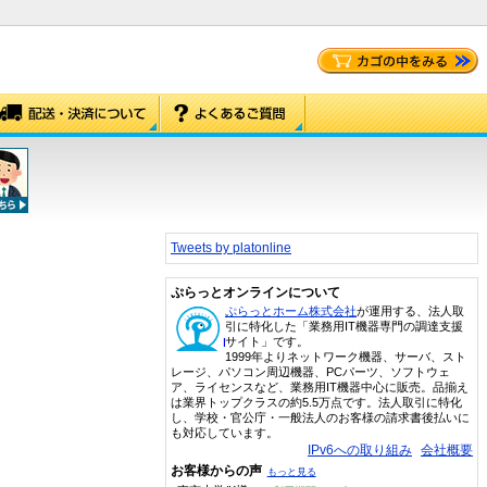
Tweets by platonline
ぷらっとオンラインについて
ぷらっとホーム株式会社
が運用する、法人取
引に特化した「業務用IT機器専門の調達支援
サイト」です。
1999年よりネットワーク機器、サーバ、スト
レージ、パソコン周辺機器、PCパーツ、ソフトウェ
ア、ライセンスなど、業務用IT機器中心に販売。品揃え
は業界トップクラスの約5.5万点です。法人取引に特化
し、学校・官公庁・一般法人のお客様の請求書後払いに
も対応しています。
IPv6への取り組み
会社概要
お客様からの声
もっと見る