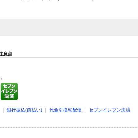
）
注意点
す。
｜
銀行振込(前払い)
｜
代金引換宅配便
｜
セブンイレブン決済