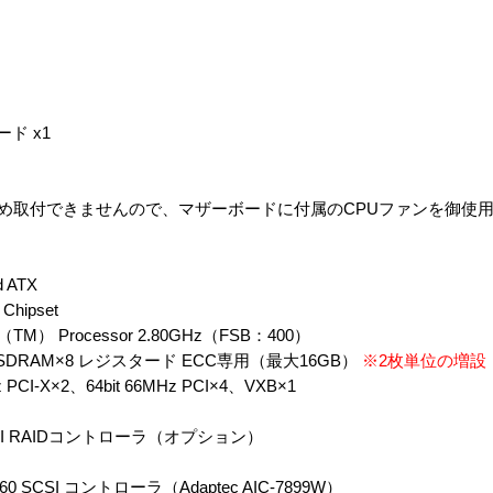
ード x1
用のため取付できませんので、マザーボードに付属のCPUファンを御使
 ATX
Chipset
n（TM） Processor 2.80GHz（FSB：400）
-SDRAM×8 レジスタード ECC専用（最大16GB）
※2枚単位の増設
PCI-X×2、64bit 66MHz PCI×4、VXB×1
SCSI RAIDコントローラ（オプション）
SI コントローラ（Adaptec AIC-7899W）