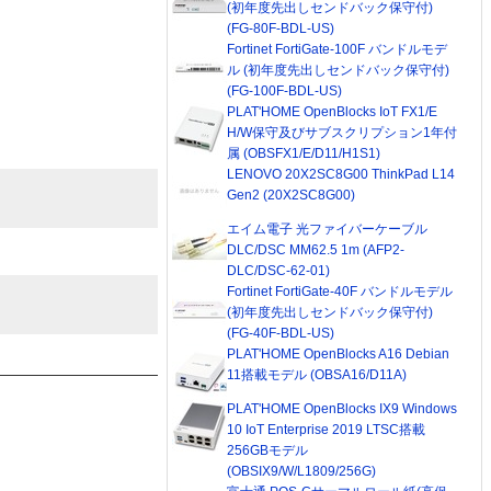
(初年度先出しセンドバック保守付)
(FG-80F-BDL-US)
Fortinet FortiGate-100F バンドルモデ
ル (初年度先出しセンドバック保守付)
(FG-100F-BDL-US)
PLAT'HOME OpenBlocks IoT FX1/E
H/W保守及びサブスクリプション1年付
属 (OBSFX1/E/D11/H1S1)
LENOVO 20X2SC8G00 ThinkPad L14
Gen2 (20X2SC8G00)
エイム電子 光ファイバーケーブル
DLC/DSC MM62.5 1m (AFP2-
DLC/DSC-62-01)
Fortinet FortiGate-40F バンドルモデル
(初年度先出しセンドバック保守付)
(FG-40F-BDL-US)
PLAT'HOME OpenBlocks A16 Debian
11搭載モデル (OBSA16/D11A)
PLAT'HOME OpenBlocks IX9 Windows
10 IoT Enterprise 2019 LTSC搭載
256GBモデル
(OBSIX9/W/L1809/256G)