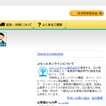
Tweets by platonline
ぷらっとオンラインについて
ぷらっとホーム株式会社
が運用する、法人取
引に特化した「業務用IT機器専門の調達支援
サイト」です。
1999年よりネットワーク機器、サーバ、スト
レージ、パソコン周辺機器、PCパーツ、ソフトウェ
ア、ライセンスなど、業務用IT機器中心に販売。品揃え
は業界トップクラスの約5.5万点です。法人取引に特化
し、学校・官公庁・一般法人のお客様の請求書後払いに
も対応しています。
IPv6への取り組み
会社概要
お客様からの声
もっと見る