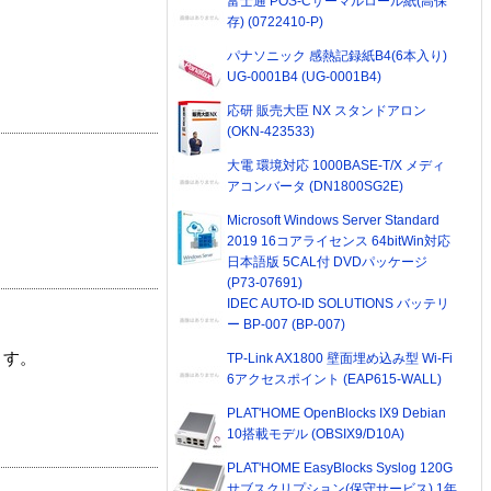
富士通 POS-Cサーマルロール紙(高保
存) (0722410-P)
パナソニック 感熱記録紙B4(6本入り)
UG-0001B4 (UG-0001B4)
応研 販売大臣 NX スタンドアロン
(OKN-423533)
大電 環境対応 1000BASE-T/X メディ
アコンバータ (DN1800SG2E)
Microsoft Windows Server Standard
2019 16コアライセンス 64bitWin対応
日本語版 5CAL付 DVDパッケージ
(P73-07691)
IDEC AUTO-ID SOLUTIONS バッテリ
ー BP-007 (BP-007)
ます。
TP-Link AX1800 壁面埋め込み型 Wi-Fi
6アクセスポイント (EAP615-WALL)
PLAT'HOME OpenBlocks IX9 Debian
10搭載モデル (OBSIX9/D10A)
PLAT'HOME EasyBlocks Syslog 120G
サブスクリプション(保守サービス) 1年