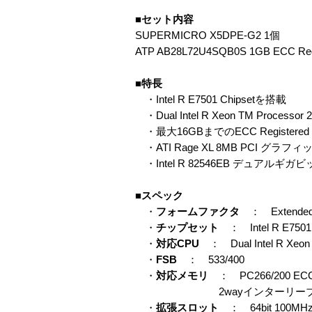
■セット内容
SUPERMICRO X5DPE-G2 1個
ATP AB28L72U4SQB0S 1GB ECC R
■特長
・Intel R E7501 Chipsetを搭載
・Dual Intel R Xeon TM Processor
・最大16GBまでのECC Registere
・ATI Rage XL 8MB PCI グ
・Intel R 82546EB デュアルギガビッ
■スペック
・
フォームファクタ
： Extended
・
チップセット
： Intel R E7501 
・
対応CPU
： Dual Intel R Xeo
・
FSB
： 533/400
・
対応メモリ
： PC266/200 ECC
2wayインターリーブメ
・
拡張スロット
： 64bit 100MHz 