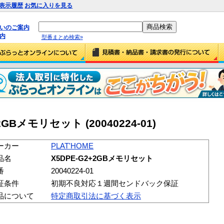
表示履歴
お気に入りを見る
払いのご案内
内
型番まとめ検索»
+2GBメモリセット (20040224-01)
ーカー
PLAT'HOME
品名
X5DPE-G2+2GBメモリセット
番
20040224-01
証条件
初期不良対応１週間センドバック保証
品について
特定商取引法に基づく表示