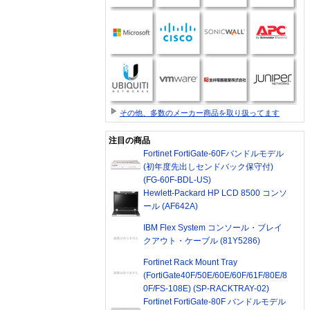
その他、多数のメーカー商品を取り扱ってます
注目の商品
Fortinet FortiGate-60Fバンドルモデル
(初年度先出しセンドバック保守付)
(FG-60F-BDL-US)
Hewlett-Packard HP LCD 8500 コンソ
ール (AF642A)
IBM Flex System コンソール・ブレイ
クアウト・ケーブル (81Y5286)
Fortinet Rack Mount Tray
(FortiGate40F/50E/60E/60F/61F/80E/8
0F/FS-108E) (SP-RACKTRAY-02)
Fortinet FortiGate-80F バンドルモデル