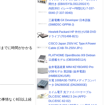
間付き (EBIX/SYSLOG120G/1Y)
内田洋行 イレーザーFB型(大) 7-337-
0040 (7-337-0040)
三菱電機 GX Developer 日本語版
(SW8D5C-GPPW-J)
Hewlett-Packard HP 外付けUSB DVD
ドライブ (701498-B21)
CISCO Japan 250V AC Type A Power
着までに時間がかかる
Cable (CAB-TA-250V-JP=)
PLAT'HOME OpenBlocks IX9 Debian
11搭載モデル (OBSIX9/D11A)
金井電器産業 MINI KEYBOARD Pro
USBモデル 英語版 (金井電器)
(HMB632KUS/R)
大電 100BASE-TX/FXメディアコンバ
ータ DN2800GE (DN2800GE)
エイム電子 光ファイバーケーブル
DLC/DSC MM62.5 2m (AFP2-
の事情なく8日以上経
DLC/DSC-62-02)