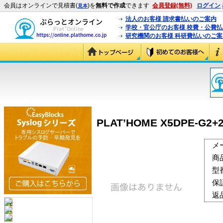
会員はオンラインで見積書(
)を
無料で作成
できます
会員登録(無料)
ログイン
見本
法人のお客様 請求書払いのご案内
学校・官公庁のお客様 校費・公費
研究機関のお客様 科研費払いのご案
PLAT’HOME X5DPE-G2
メ
商
型
保
返