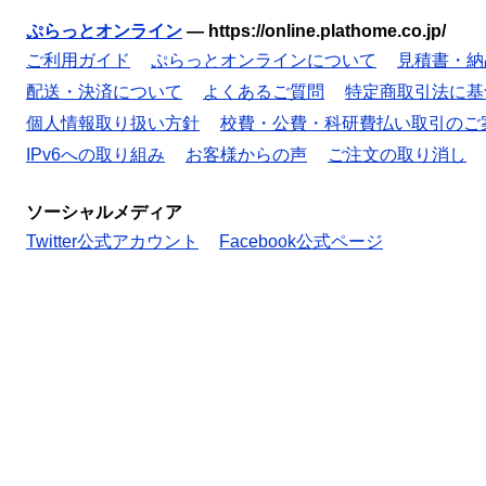
ぷらっとオンライン
—
https://online.plathome.co.jp/
ご利用ガイド
ぷらっとオンラインについて
見積書・納
配送・決済について
よくあるご質問
特定商取引法に基
個人情報取り扱い方針
校費・公費・科研費払い取引のご
IPv6への取り組み
お客様からの声
ご注文の取り消し
ソーシャルメディア
Twitter公式アカウント
Facebook公式ページ