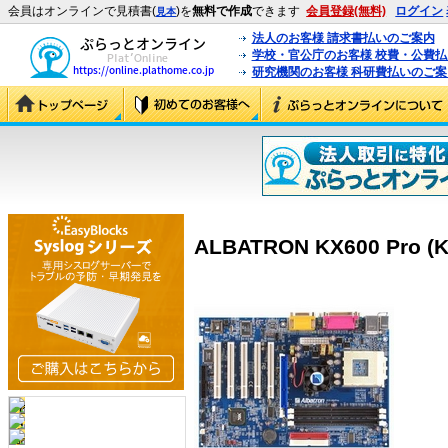
会員はオンラインで見積書(
)を
無料で作成
できます
会員登録(無料)
ログイン
見本
法人のお客様 請求書払いのご案内
学校・官公庁のお客様 校費・公費
研究機関のお客様 科研費払いのご案
ALBATRON KX600 Pro (K