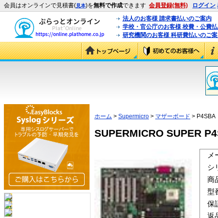
会員はオンラインで見積書(
)を
無料で作成
できます
会員登録(無料)
ログイン
見本
法人のお客様 請求書払いのご案内
学校・官公庁のお客様 校費・公費
研究機関のお客様 科研費払いのご案
ホーム
>
Supermicro
>
マザーボード
> P4SBA
SUPERMICRO SUPER P4
メ
シ
商
型
保
返