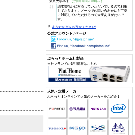
東京大学/K様
(ご利用期間2009年～)
“
請求書払いに対応していただいているので利用
しております。メールでの問い合わせにも丁寧
に対応していただけるので大変ありがたいで
す。
あなたの声をお寄せください!
公式アカウント / ページ
ぷらっとホーム社製品
当社ブランドの製品情報はこちら
人気・定番メーカー
ぷらっとオンラインで人気のメーカーをご紹介！