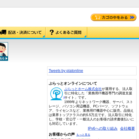
Tweets by platonline
ぷらっとオンラインについて
ぷらっとホーム株式会社
が運用する、法人取
引に特化した「業務用IT機器専門の調達支援
サイト」です。
1999年よりネットワーク機器、サーバ、スト
レージ、パソコン周辺機器、PCパーツ、ソフトウェ
ア、ライセンスなど、業務用IT機器中心に販売。品揃え
は業界トップクラスの約5.5万点です。法人取引に特化
し、学校・官公庁・一般法人のお客様の請求書後払いに
も対応しています。
IPv6への取り組み
会社概要
お客様からの声
もっと見る