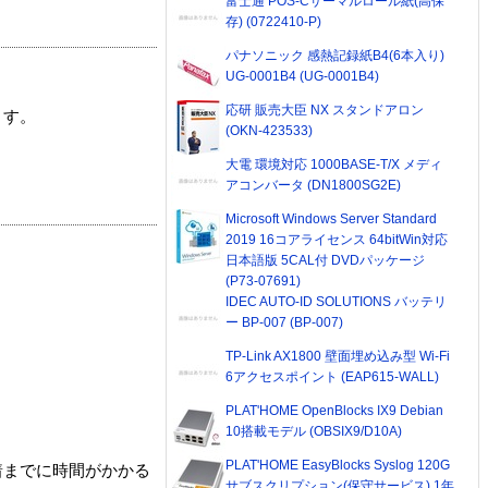
富士通 POS-Cサーマルロール紙(高保
存) (0722410-P)
パナソニック 感熱記録紙B4(6本入り)
UG-0001B4 (UG-0001B4)
応研 販売大臣 NX スタンドアロン
ます。
(OKN-423533)
大電 環境対応 1000BASE-T/X メディ
アコンバータ (DN1800SG2E)
Microsoft Windows Server Standard
2019 16コアライセンス 64bitWin対応
日本語版 5CAL付 DVDパッケージ
(P73-07691)
IDEC AUTO-ID SOLUTIONS バッテリ
ー BP-007 (BP-007)
TP-Link AX1800 壁面埋め込み型 Wi-Fi
6アクセスポイント (EAP615-WALL)
PLAT'HOME OpenBlocks IX9 Debian
10搭載モデル (OBSIX9/D10A)
PLAT'HOME EasyBlocks Syslog 120G
着までに時間がかかる
サブスクリプション(保守サービス) 1年