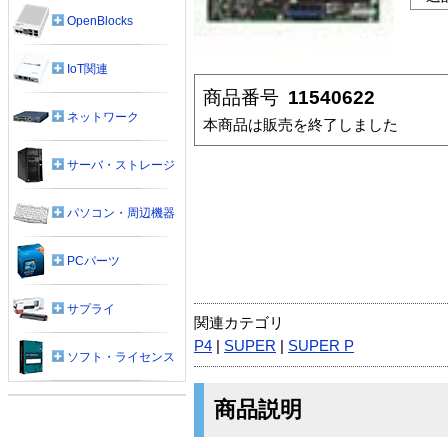
OpenBlocks
IoT関連
商品番号
11540622
ネットワーク
本商品は販売を終了しました
サーバ・ストレージ
パソコン・周辺機器
PCパーツ
サプライ
関連カテゴリ
P4
|
SUPER
|
SUPER P
ソフト・ライセンス
商品説明