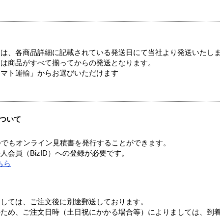
ては、各商品詳細に記載されている発送日にて当社より発送いたし
送は商品がすべて揃ってからの発送となります。
ヤマト運輸」からお選びいただけます
ついて
つでもオンライン見積書を発行することができます。
会員（BizID）への登録が必要です。
ちら
ましては、ご注文後に別途郵送しております。
のため、ご注文日時（土日祝にかかる場合等）によりましては、到