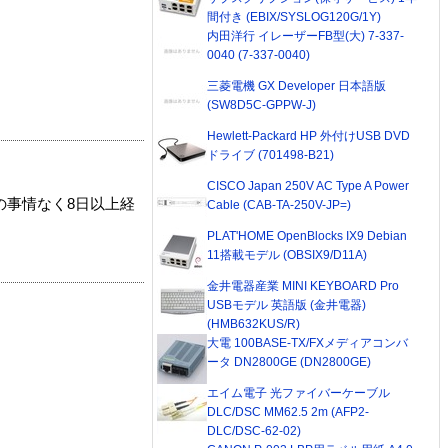
間付き (EBIX/SYSLOG120G/1Y)
内田洋行 イレーザーFB型(大) 7-337-
0040 (7-337-0040)
三菱電機 GX Developer 日本語版
(SW8D5C-GPPW-J)
Hewlett-Packard HP 外付けUSB DVD
ドライブ (701498-B21)
CISCO Japan 250V AC Type A Power
の事情なく8日以上経
Cable (CAB-TA-250V-JP=)
PLAT'HOME OpenBlocks IX9 Debian
11搭載モデル (OBSIX9/D11A)
金井電器産業 MINI KEYBOARD Pro
USBモデル 英語版 (金井電器)
(HMB632KUS/R)
大電 100BASE-TX/FXメディアコンバ
ータ DN2800GE (DN2800GE)
エイム電子 光ファイバーケーブル
DLC/DSC MM62.5 2m (AFP2-
DLC/DSC-62-02)