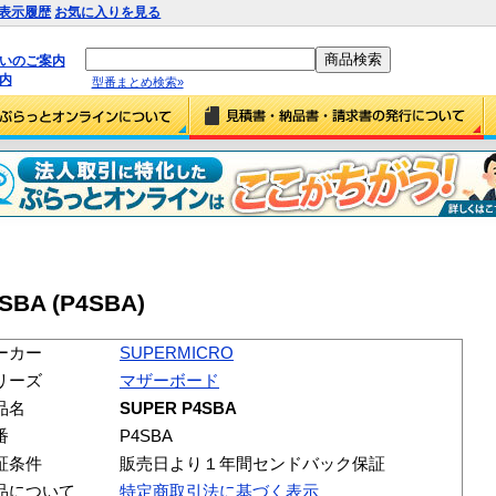
表示履歴
お気に入りを見る
払いのご案内
内
型番まとめ検索»
SBA (P4SBA)
ーカー
SUPERMICRO
リーズ
マザーボード
品名
SUPER P4SBA
番
P4SBA
証条件
販売日より１年間センドバック保証
品について
特定商取引法に基づく表示