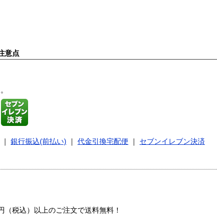
注意点
す。
｜
銀行振込(前払い)
｜
代金引換宅配便
｜
セブンイレブン決済
00円（税込）以上のご注文で送料無料！