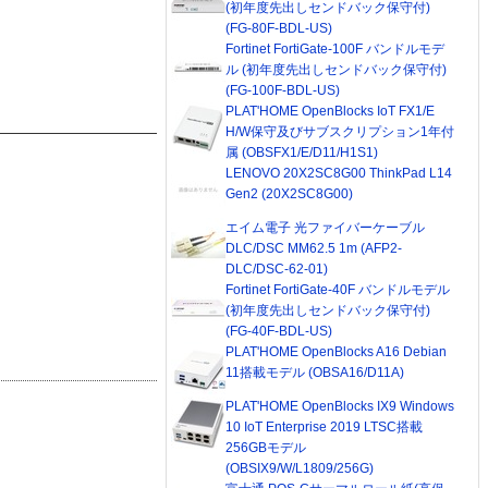
(初年度先出しセンドバック保守付)
(FG-80F-BDL-US)
Fortinet FortiGate-100F バンドルモデ
ル (初年度先出しセンドバック保守付)
(FG-100F-BDL-US)
PLAT'HOME OpenBlocks IoT FX1/E
H/W保守及びサブスクリプション1年付
属 (OBSFX1/E/D11/H1S1)
LENOVO 20X2SC8G00 ThinkPad L14
Gen2 (20X2SC8G00)
エイム電子 光ファイバーケーブル
DLC/DSC MM62.5 1m (AFP2-
DLC/DSC-62-01)
Fortinet FortiGate-40F バンドルモデル
(初年度先出しセンドバック保守付)
(FG-40F-BDL-US)
PLAT'HOME OpenBlocks A16 Debian
11搭載モデル (OBSA16/D11A)
PLAT'HOME OpenBlocks IX9 Windows
10 IoT Enterprise 2019 LTSC搭載
256GBモデル
(OBSIX9/W/L1809/256G)