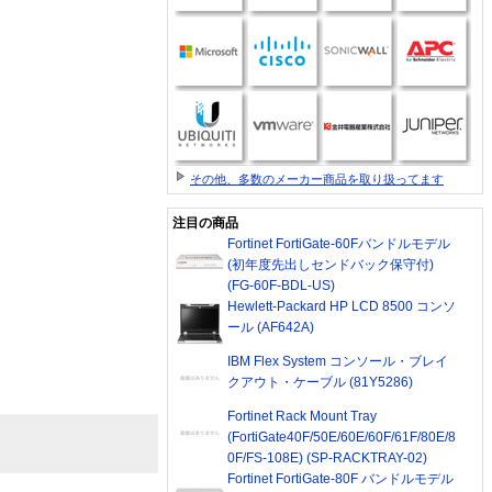
その他、多数のメーカー商品を取り扱ってます
注目の商品
Fortinet FortiGate-60Fバンドルモデル
(初年度先出しセンドバック保守付)
(FG-60F-BDL-US)
Hewlett-Packard HP LCD 8500 コンソ
ール (AF642A)
IBM Flex System コンソール・ブレイ
クアウト・ケーブル (81Y5286)
Fortinet Rack Mount Tray
(FortiGate40F/50E/60E/60F/61F/80E/8
0F/FS-108E) (SP-RACKTRAY-02)
Fortinet FortiGate-80F バンドルモデル