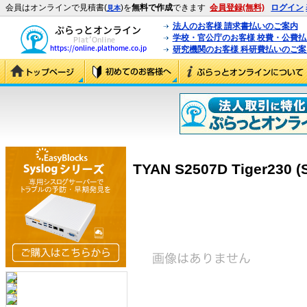
会員はオンラインで見積書(
)を
無料で作成
できます
会員登録(無料)
ログイン
見本
法人のお客様 請求書払いのご案内
学校・官公庁のお客様 校費・公費
研究機関のお客様 科研費払いのご案
TYAN S2507D Tiger230 (