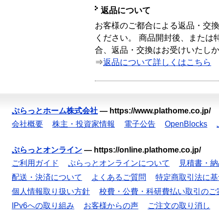
返品について
お客様のご都合による返品・交
ください。 商品開封後、または
合、返品・交換はお受けいたし
⇒
返品について詳しくはこちら
ぷらっとホーム株式会社
—
https://www.plathome.co.jp/
会社概要
株主・投資家情報
電子公告
OpenBlocks
ぷらっとオンライン
—
https://online.plathome.co.jp/
ご利用ガイド
ぷらっとオンラインについて
見積書・納
配送・決済について
よくあるご質問
特定商取引法に基
個人情報取り扱い方針
校費・公費・科研費払い取引のご
IPv6への取り組み
お客様からの声
ご注文の取り消し