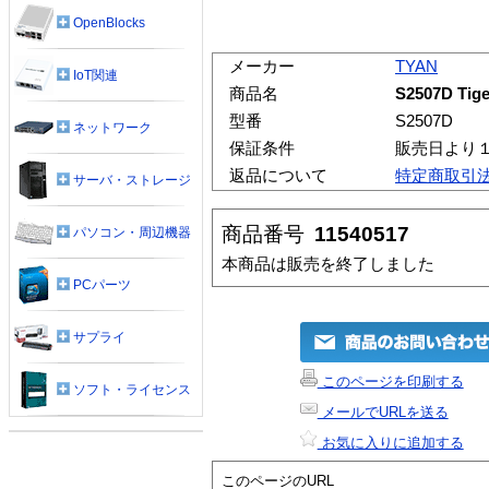
OpenBlocks
メーカー
TYAN
IoT関連
商品名
S2507D Tige
型番
S2507D
ネットワーク
保証条件
販売日より
返品について
特定商取引
サーバ・ストレージ
商品番号
11540517
パソコン・周辺機器
本商品は販売を終了しました
PCパーツ
サプライ
このページを印刷する
ソフト・ライセンス
メールでURLを送る
お気に入りに追加する
このページのURL