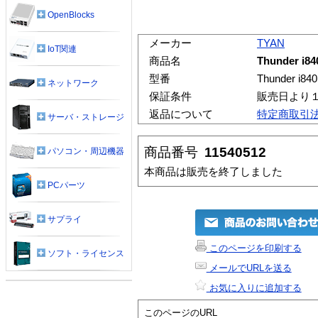
OpenBlocks
メーカー
TYAN
IoT関連
商品名
Thunder i84
型番
Thunder i84
ネットワーク
保証条件
販売日より
返品について
特定商取引
サーバ・ストレージ
商品番号
11540512
パソコン・周辺機器
本商品は販売を終了しました
PCパーツ
サプライ
このページを印刷する
ソフト・ライセンス
メールでURLを送る
お気に入りに追加する
このページのURL