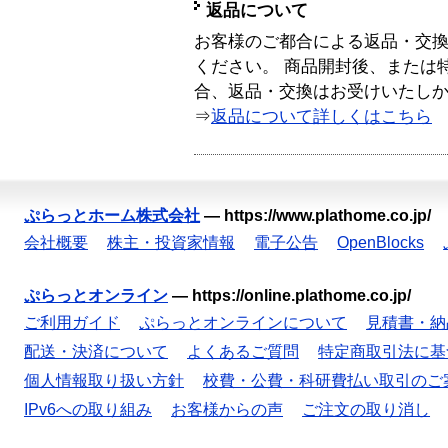
返品について
お客様のご都合による返品・交
ください。 商品開封後、または
合、返品・交換はお受けいたし
⇒
返品について詳しくはこちら
ぷらっとホーム株式会社
—
https://www.plathome.co.jp/
会社概要
株主・投資家情報
電子公告
OpenBlocks
ぷらっとオンライン
—
https://online.plathome.co.jp/
ご利用ガイド
ぷらっとオンラインについて
見積書・納
配送・決済について
よくあるご質問
特定商取引法に基
個人情報取り扱い方針
校費・公費・科研費払い取引のご
IPv6への取り組み
お客様からの声
ご注文の取り消し