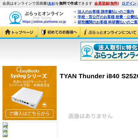
会員はオンラインで見積書(
)を
無料で作成
できます
会員登録(無料)
ログイン
見本
法人のお客様 請求書払いのご案内
学校・官公庁のお客様 校費・公費
研究機関のお客様 科研費払いのご案
TYAN Thunder i840 S2520