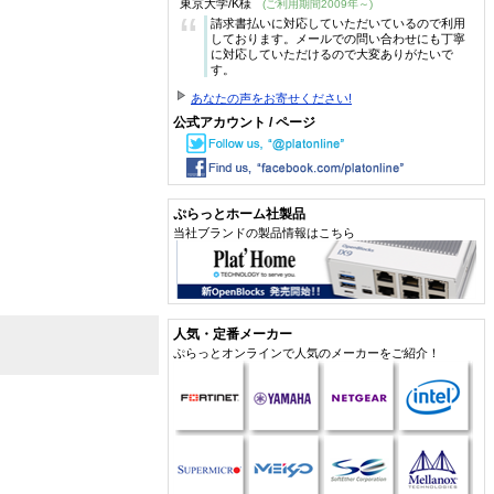
東京大学/K様
(ご利用期間2009年～)
“
請求書払いに対応していただいているので利用
しております。メールでの問い合わせにも丁寧
に対応していただけるので大変ありがたいで
す。
あなたの声をお寄せください!
公式アカウント / ページ
ぷらっとホーム社製品
当社ブランドの製品情報はこちら
人気・定番メーカー
ぷらっとオンラインで人気のメーカーをご紹介！