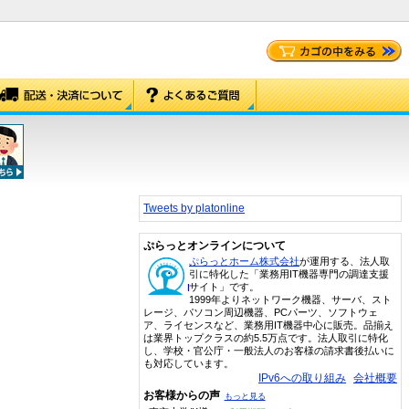
Tweets by platonline
ぷらっとオンラインについて
ぷらっとホーム株式会社
が運用する、法人取
引に特化した「業務用IT機器専門の調達支援
サイト」です。
1999年よりネットワーク機器、サーバ、スト
レージ、パソコン周辺機器、PCパーツ、ソフトウェ
ア、ライセンスなど、業務用IT機器中心に販売。品揃え
は業界トップクラスの約5.5万点です。法人取引に特化
し、学校・官公庁・一般法人のお客様の請求書後払いに
も対応しています。
IPv6への取り組み
会社概要
お客様からの声
もっと見る