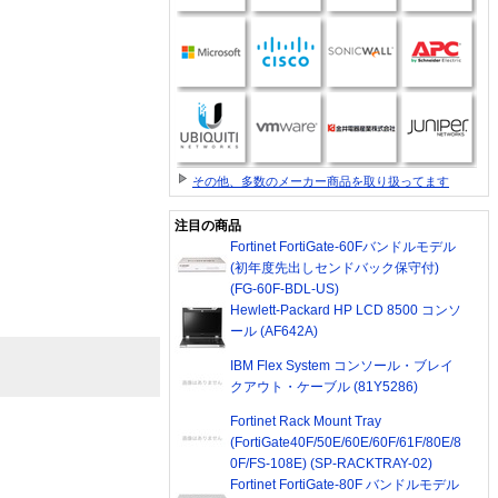
その他、多数のメーカー商品を取り扱ってます
注目の商品
Fortinet FortiGate-60Fバンドルモデル
(初年度先出しセンドバック保守付)
(FG-60F-BDL-US)
Hewlett-Packard HP LCD 8500 コンソ
ール (AF642A)
IBM Flex System コンソール・ブレイ
クアウト・ケーブル (81Y5286)
Fortinet Rack Mount Tray
(FortiGate40F/50E/60E/60F/61F/80E/8
0F/FS-108E) (SP-RACKTRAY-02)
Fortinet FortiGate-80F バンドルモデル