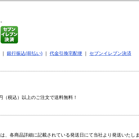
す。
｜
銀行振込(前払い)
｜
代金引換宅配便
｜
セブンイレブン決済
00円（税込）以上のご注文で送料無料！
ては、各商品詳細に記載されている発送日にて当社より発送いたし