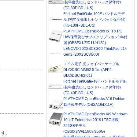
(初年度先出しセンドバック保守付)
(FG-80F-BDL-US)
Fortinet FortiGate-100F バンドルモデ
ル (初年度先出しセンドバック保守付)
(FG-100F-BDL-US)
PLAT'HOME OpenBlocks IoT FX1/E
H/W保守及びサブスクリプション1年付
属 (OBSFX1/E/D11/H1S1)
LENOVO 20X2SC8G00 ThinkPad L14
Gen2 (20X2SC8G00)
エイム電子 光ファイバーケーブル
DLC/DSC MM62.5 1m (AFP2-
DLC/DSC-62-01)
Fortinet FortiGate-40F バンドルモデル
(初年度先出しセンドバック保守付)
(FG-40F-BDL-US)
PLAT'HOME OpenBlocks A16 Debian
11搭載モデル (OBSA16/D11A)
PLAT'HOME OpenBlocks IX9 Windows
10 IoT Enterprise 2019 LTSC搭載
256GBモデル
(OBSIX9/W/L1809/256G)
ます。