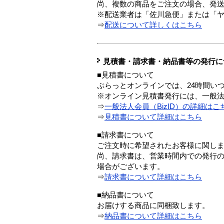
尚、複数の商品をご注文の場合、発
※配送業者は「佐川急便」または「
⇒
配送について詳しくはこちら
見積書・請求書・納品書等の発行に
■見積書について
ぷらっとオンラインでは、24時間い
※オンライン見積書発行には、一般法人
⇒
一般法人会員（BizID）の詳細はこ
⇒
見積書について詳細はこちら
■請求書について
ご注文時に希望されたお客様に関し
尚、請求書は、営業時間内での発行
場合がございます。
⇒
請求書について詳細はこちら
■納品書について
お届けする商品に同梱致します。
⇒
納品書について詳細はこちら