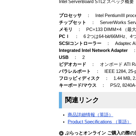
Intel ServerBoard STL2 スペック概要
プロセッサ
： Intel PentiumIII pr
チップセット
： ServerWorks Server
メモリ
： PC=133 DIMM×4 （最大4G
PCＩ
： 6 2つは64-bit/66MHz、4つは
SCSIコントローラー
： Adaptec AIC7
Integrated Intel Network Adapter
： 
USB
： 2
ビデオカード
： オンボード ATI Rage
パラレルポート
： IEEE 1284, 25-pin 
フロッピィディスク
： 1.44 MB, 2
キーボード/マウス
： PS/2, 8240A-c
関連リンク
商品詳細情報（英語）
Product Specifications （英語）
ぷらっとオンライン ご購入の際の