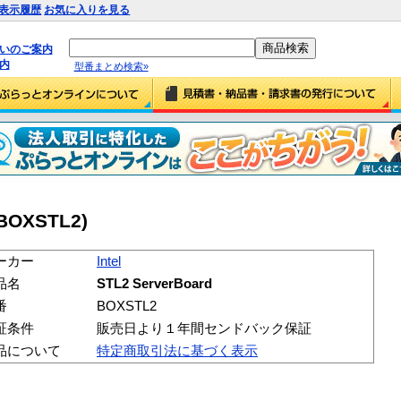
表示履歴
お気に入りを見る
払いのご案内
内
型番まとめ検索»
(BOXSTL2)
ーカー
Intel
品名
STL2 ServerBoard
番
BOXSTL2
証条件
販売日より１年間センドバック保証
品について
特定商取引法に基づく表示