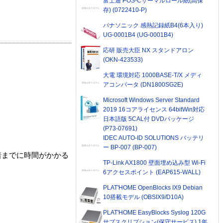
富士通 POS-Cサーマルロール紙(高保
存) (0722410-P)
パナソニック 感熱記録紙B4(6本入り)
UG-0001B4 (UG-0001B4)
応研 販売大臣 NX スタンドアロン
(OKN-423533)
大電 環境対応 1000BASE-T/X メディ
アコンバータ (DN1800SG2E)
Microsoft Windows Server Standard
2019 16コアライセンス 64bitWin対応
日本語版 5CAL付 DVDパッケージ
(P73-07691)
IDEC AUTO-ID SOLUTIONS バッテリ
ー BP-007 (BP-007)
着までに時間がかかる
TP-Link AX1800 壁面埋め込み型 Wi-Fi
6アクセスポイント (EAP615-WALL)
PLAT'HOME OpenBlocks IX9 Debian
10搭載モデル (OBSIX9/D10A)
PLAT'HOME EasyBlocks Syslog 120G
サブスクリプション(保守サービス) 1年