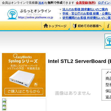
会員はオンラインで見積書(
)を
無料で作成
できます
会員登録(無料)
ログイン
見本
法人のお客様 請求書払いのご案内
学校・官公庁のお客様 校費・公費
研究機関のお客様 科研費払いのご案
Intel STL2 ServerBoard 
メ
商
型
保
返