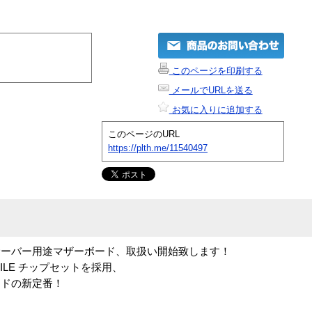
このページを印刷する
メールでURLを送る
お気に入りに追加する
このページのURL
https://plth.me/11540497
ntel純正サーバー用途マザーボード、取扱い開始致します！
setIIILE チップセットを採用、
ボードの新定番！