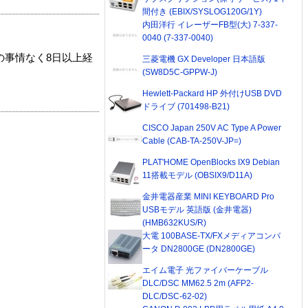
間付き (EBIX/SYSLOG120G/1Y)
内田洋行 イレーザーFB型(大) 7-337-
0040 (7-337-0040)
の事情なく8日以上経
三菱電機 GX Developer 日本語版
(SW8D5C-GPPW-J)
Hewlett-Packard HP 外付けUSB DVD
ドライブ (701498-B21)
CISCO Japan 250V AC Type A Power
Cable (CAB-TA-250V-JP=)
PLAT'HOME OpenBlocks IX9 Debian
11搭載モデル (OBSIX9/D11A)
金井電器産業 MINI KEYBOARD Pro
USBモデル 英語版 (金井電器)
(HMB632KUS/R)
大電 100BASE-TX/FXメディアコンバ
ータ DN2800GE (DN2800GE)
エイム電子 光ファイバーケーブル
DLC/DSC MM62.5 2m (AFP2-
DLC/DSC-62-02)