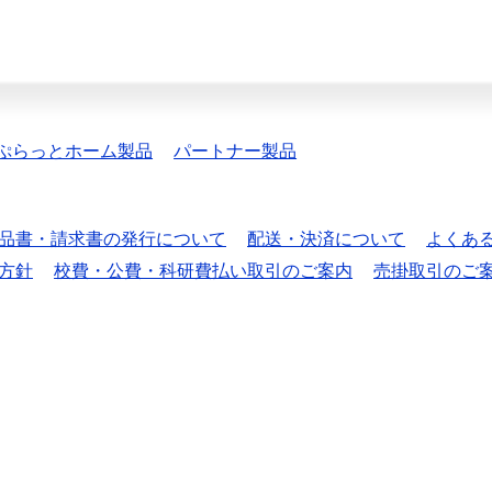
ぷらっとホーム製品
パートナー製品
品書・請求書の発行について
配送・決済について
よくあ
方針
校費・公費・科研費払い取引のご案内
売掛取引のご