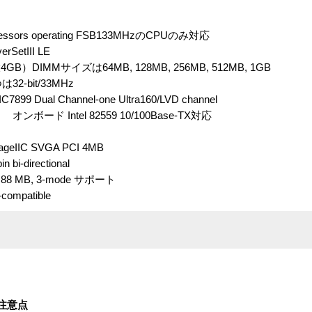
ocessors operating FSB133MHzのCPUのみ対応
SetIII LE
B）DIMMサイズは64MB, 128MB, 256MB, 512MB, 1GB
32-bit/33MHz
899 Dual Channel-one Ultra160/LVD channel
オンボード Intel 82559 10/100Base-TX対応
IIC SVGA PCI 4MB
bi-directional
.88 MB, 3-mode サポート
ompatible
注意点