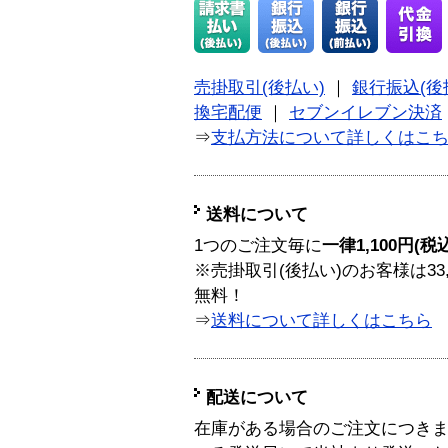
売掛取引(後払い)
｜
銀行振込(後
換宅配便
｜
セブンイレブン決済
⇒
支払方法について詳しくはこ
送料について
1つのご注文毎に
一律1,100円(税
※売掛取引(後払い)のお客様は33
無料！
⇒
送料について詳しくはこちら
配送について
在庫がある場合のご注文につき