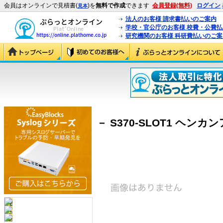
会員はオンラインで見積書(
)を
無料で作成
できます
会員登録(無料)
ログイン
見本
法人のお客様 請求書払いのご案内
学校・官公庁のお客様 校費・公費
研究機関のお客様 科研費払いのご案
－ S370-SLOT1 ヘンカン