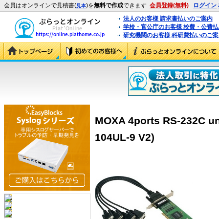
会員はオンラインで見積書(
)を
無料で作成
できます
会員登録(無料)
ログイン
見本
法人のお客様 請求書払いのご案内
学校・官公庁のお客様 校費・公費
研究機関のお客様 科研費払いのご案
MOXA 4ports RS-232C uni
104UL-9 V2)