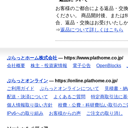
お客様のご都合による返品・交
ください。 商品開封後、または
合、返品・交換はお受けいたし
⇒
返品について詳しくはこちら
ぷらっとホーム株式会社
—
https://www.plathome.co.jp/
会社概要
株主・投資家情報
電子公告
OpenBlocks
ぷらっとオンライン
—
https://online.plathome.co.jp/
ご利用ガイド
ぷらっとオンラインについて
見積書・納
配送・決済について
よくあるご質問
特定商取引法に基
個人情報取り扱い方針
校費・公費・科研費払い取引のご
IPv6への取り組み
お客様からの声
ご注文の取り消し