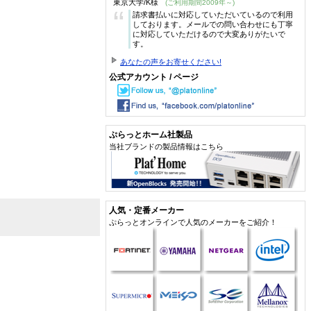
東京大学/K様
(ご利用期間2009年～)
“
請求書払いに対応していただいているので利用
しております。メールでの問い合わせにも丁寧
に対応していただけるので大変ありがたいで
す。
あなたの声をお寄せください!
公式アカウント / ページ
ぷらっとホーム社製品
当社ブランドの製品情報はこちら
人気・定番メーカー
ぷらっとオンラインで人気のメーカーをご紹介！