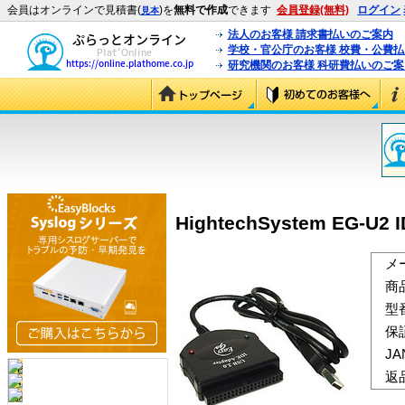
会員はオンラインで見積書(
)を
無料で作成
できます
会員登録(無料)
ログイン
見本
法人のお客様 請求書払いのご案内
学校・官公庁のお客様 校費・公費
研究機関のお客様 科研費払いのご案
HightechSystem EG-U2
メ
商
型
保
J
返