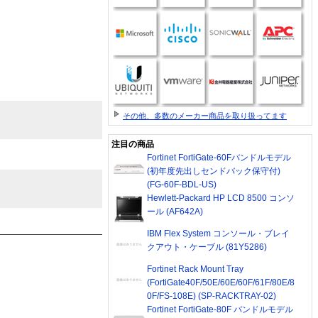
その他、多数のメーカー商品を取り扱ってます
注目の商品
Fortinet FortiGate-60Fバンドルモデル
(初年度先出しセンドバック保守付)
(FG-60F-BDL-US)
Hewlett-Packard HP LCD 8500 コンソ
ール (AF642A)
IBM Flex System コンソール・ブレイ
クアウト・ケーブル (81Y5286)
Fortinet Rack Mount Tray
(FortiGate40F/50E/60E/60F/61F/80E/8
0F/FS-108E) (SP-RACKTRAY-02)
Fortinet FortiGate-80F バンドルモデル