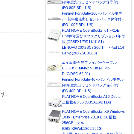
(初年度先出しセンドバック保守付)
(FG-80F-BDL-US)
Fortinet FortiGate-100F バンドルモデ
ル (初年度先出しセンドバック保守付)
(FG-100F-BDL-US)
PLAT'HOME OpenBlocks IoT FX1/E
H/W保守及びサブスクリプション1年付
属 (OBSFX1/E/D11/H1S1)
LENOVO 20X2SC8G00 ThinkPad L14
Gen2 (20X2SC8G00)
エイム電子 光ファイバーケーブル
DLC/DSC MM62.5 1m (AFP2-
DLC/DSC-62-01)
Fortinet FortiGate-40F バンドルモデル
(初年度先出しセンドバック保守付)
(FG-40F-BDL-US)
ます。
PLAT'HOME OpenBlocks A16 Debian
11搭載モデル (OBSA16/D11A)
PLAT'HOME OpenBlocks IX9 Windows
10 IoT Enterprise 2019 LTSC搭載
256GBモデル
(OBSIX9/W/L1809/256G)