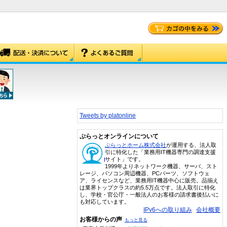
Tweets by platonline
ぷらっとオンラインについて
ぷらっとホーム株式会社
が運用する、法人取
引に特化した「業務用IT機器専門の調達支援
サイト」です。
1999年よりネットワーク機器、サーバ、スト
レージ、パソコン周辺機器、PCパーツ、ソフトウェ
ア、ライセンスなど、業務用IT機器中心に販売。品揃え
は業界トップクラスの約5.5万点です。法人取引に特化
し、学校・官公庁・一般法人のお客様の請求書後払いに
も対応しています。
IPv6への取り組み
会社概要
お客様からの声
もっと見る