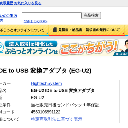
表示履歴
お気に入りを見る
払いのご案内
内
型番まとめ検索»
 IDE to USB 変換アダプタ (EG-U2)
ーカー
HightechSystem
品名
EG-U2 IDE to USB 変換アダプタ
番
EG-U2
証条件
当社販売日後センドバック１年保証
ANコード
4560106991122
品について
特定商取引法に基づく表示