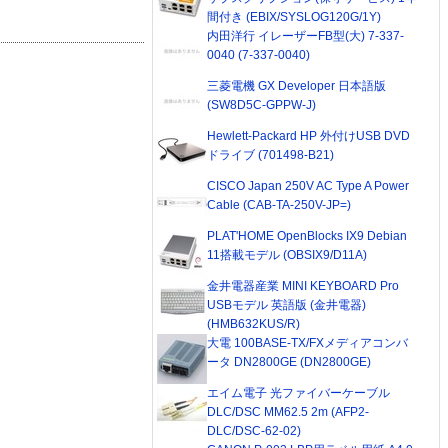
間付き (EBIX/SYSLOG120G/1Y)
内田洋行 イレーザーFB型(大) 7-337-
0040 (7-337-0040)
三菱電機 GX Developer 日本語版
(SW8D5C-GPPW-J)
Hewlett-Packard HP 外付けUSB DVD
ドライブ (701498-B21)
CISCO Japan 250V AC Type A Power
Cable (CAB-TA-250V-JP=)
PLAT'HOME OpenBlocks IX9 Debian
11搭載モデル (OBSIX9/D11A)
金井電器産業 MINI KEYBOARD Pro
USBモデル 英語版 (金井電器)
(HMB632KUS/R)
大電 100BASE-TX/FXメディアコンバ
ータ DN2800GE (DN2800GE)
エイム電子 光ファイバーケーブル
DLC/DSC MM62.5 2m (AFP2-
DLC/DSC-62-02)