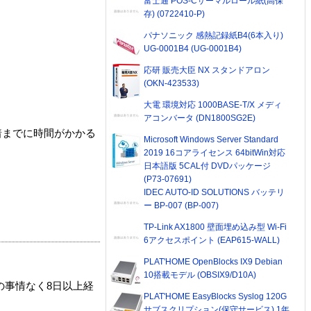
富士通 POS-Cサーマルロール紙(高保
存) (0722410-P)
パナソニック 感熱記録紙B4(6本入り)
UG-0001B4 (UG-0001B4)
応研 販売大臣 NX スタンドアロン
(OKN-423533)
大電 環境対応 1000BASE-T/X メディ
アコンバータ (DN1800SG2E)
着までに時間がかかる
Microsoft Windows Server Standard
2019 16コアライセンス 64bitWin対応
日本語版 5CAL付 DVDパッケージ
(P73-07691)
IDEC AUTO-ID SOLUTIONS バッテリ
ー BP-007 (BP-007)
TP-Link AX1800 壁面埋め込み型 Wi-Fi
6アクセスポイント (EAP615-WALL)
PLAT'HOME OpenBlocks IX9 Debian
10搭載モデル (OBSIX9/D10A)
の事情なく8日以上経
PLAT'HOME EasyBlocks Syslog 120G
サブスクリプション(保守サービス) 1年