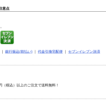
注意点
す。
｜
銀行振込(前払い)
｜
代金引換宅配便
｜
セブンイレブン決済
00円（税込）以上のご注文で送料無料！