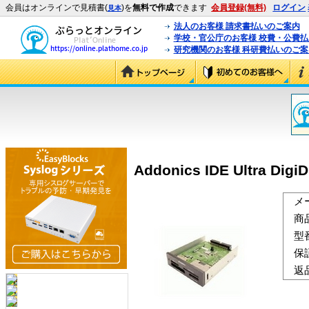
会員はオンラインで見積書(
)を
無料で作成
できます
会員登録(無料)
ログイン
見本
法人のお客様 請求書払いのご案内
学校・官公庁のお客様 校費・公費
研究機関のお客様 科研費払いのご案
Addonics IDE Ultra Dig
メ
商
型
保
返