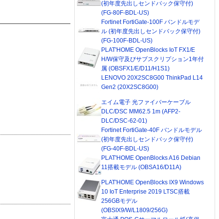
(初年度先出しセンドバック保守付)
(FG-80F-BDL-US)
Fortinet FortiGate-100F バンドルモデ
ル (初年度先出しセンドバック保守付)
(FG-100F-BDL-US)
PLAT'HOME OpenBlocks IoT FX1/E
H/W保守及びサブスクリプション1年付
属 (OBSFX1/E/D11/H1S1)
LENOVO 20X2SC8G00 ThinkPad L14
Gen2 (20X2SC8G00)
エイム電子 光ファイバーケーブル
DLC/DSC MM62.5 1m (AFP2-
DLC/DSC-62-01)
Fortinet FortiGate-40F バンドルモデル
(初年度先出しセンドバック保守付)
(FG-40F-BDL-US)
PLAT'HOME OpenBlocks A16 Debian
11搭載モデル (OBSA16/D11A)
PLAT'HOME OpenBlocks IX9 Windows
10 IoT Enterprise 2019 LTSC搭載
256GBモデル
(OBSIX9/W/L1809/256G)