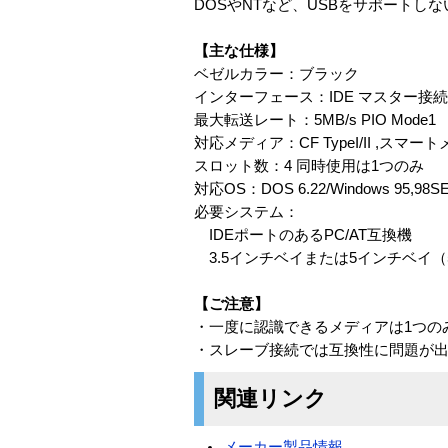
DOSやNTなど、USBをサポートし
【主な仕様】
ベゼルカラー：ブラック
インターフェース：IDE マスター接
最大転送レート：5MB/s PIO Mode1
対応メディア：CF TypeI/II ,
スロット数：4 同時使用は1つのみ
対応OS：DOS 6.22/Windows 95,98SE,
必要システム：
IDEポートのあるPC/AT互換機
3.5インチベイまたは5インチベイ
【ご注意】
・一度に認識できるメディアは1つの
・スレーブ接続では互換性に問題が
関連リンク
メーカー製品情報