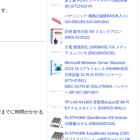
富士通 POS-Cサーマルロール紙(高保
存) (0722410-P)
ます。
パナソニック 感熱記録紙B4(6本入り)
UG-0001B4 (UG-0001B4)
応研 販売大臣 NX スタンドアロン
(OKN-423533)
大電 環境対応 1000BASE-T/X メディ
アコンバータ (DN1800SG2E)
Microsoft Windows Server Standard
2019 16コアライセンス 64bitWin対応
日本語版 5CAL付 DVDパッケージ
(P73-07691)
IDEC AUTO-ID SOLUTIONS バッテリ
ー BP-007 (BP-007)
TP-Link AX1800 壁面埋め込み型 Wi-Fi
6アクセスポイント (EAP615-WALL)
着までに時間がかかる
PLAT'HOME OpenBlocks IX9 Debian
10搭載モデル (OBSIX9/D10A)
PLAT'HOME EasyBlocks Syslog 120G
サブスクリプション(保守サービス) 1年