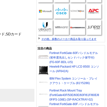
ード,SDカード
その他、多数のメーカー商品を取り扱ってます
注目の商品
Fortinet FortiGate-60Fバンドルモデル
(初年度先出しセンドバック保守付)
(FG-60F-BDL-US)
Hewlett-Packard HP LCD 8500 コンソ
ール (AF642A)
IBM Flex System コンソール・ブレイ
クアウト・ケーブル (81Y5286)
Fortinet Rack Mount Tray
(FortiGate40F/50E/60E/60F/61F/80E/8
0F/FS-108E) (SP-RACKTRAY-02)
Fortinet FortiGate-80F バンドルモデル