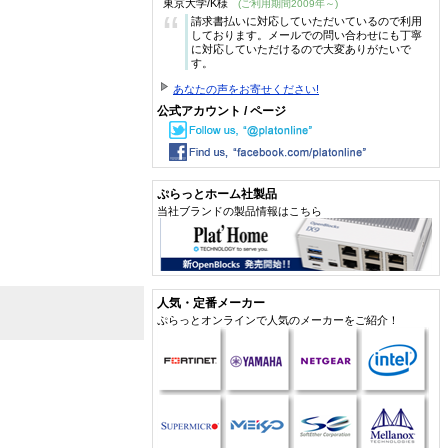
東京大学/K様
(ご利用期間2009年～)
“
請求書払いに対応していただいているので利用
しております。メールでの問い合わせにも丁寧
に対応していただけるので大変ありがたいで
す。
あなたの声をお寄せください!
公式アカウント / ページ
ぷらっとホーム社製品
当社ブランドの製品情報はこちら
人気・定番メーカー
ぷらっとオンラインで人気のメーカーをご紹介！