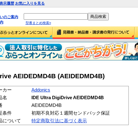
表示履歴
お気に入りを見る
払いのご案内
内
型番まとめ検索»
iDrive AEIDEDMD4B (AEIDEDMD4B)
ーカー
Addonics
品名
IDE Ultra DigiDrive AEIDEDMD4B
番
AEIDEDMD4B
証条件
初期不良対応１週間センドバック保証
品について
特定商取引法に基づく表示