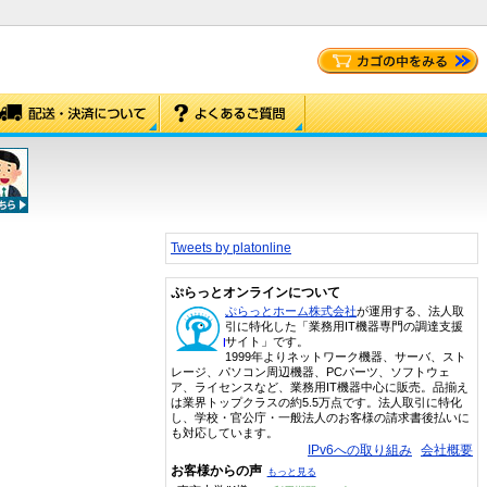
Tweets by platonline
ぷらっとオンラインについて
ぷらっとホーム株式会社
が運用する、法人取
引に特化した「業務用IT機器専門の調達支援
サイト」です。
1999年よりネットワーク機器、サーバ、スト
レージ、パソコン周辺機器、PCパーツ、ソフトウェ
ア、ライセンスなど、業務用IT機器中心に販売。品揃え
は業界トップクラスの約5.5万点です。法人取引に特化
し、学校・官公庁・一般法人のお客様の請求書後払いに
も対応しています。
IPv6への取り組み
会社概要
お客様からの声
もっと見る