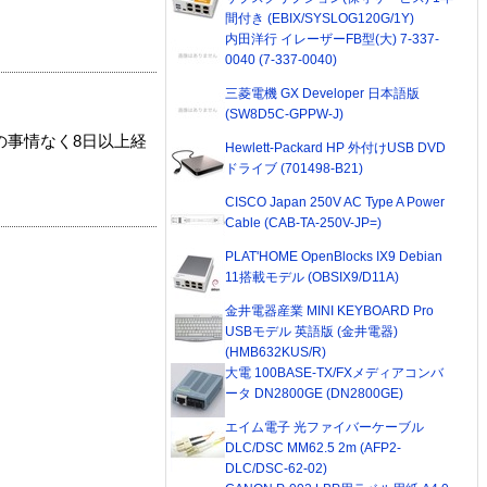
間付き (EBIX/SYSLOG120G/1Y)
内田洋行 イレーザーFB型(大) 7-337-
0040 (7-337-0040)
三菱電機 GX Developer 日本語版
(SW8D5C-GPPW-J)
の事情なく8日以上経
Hewlett-Packard HP 外付けUSB DVD
ドライブ (701498-B21)
CISCO Japan 250V AC Type A Power
Cable (CAB-TA-250V-JP=)
PLAT'HOME OpenBlocks IX9 Debian
11搭載モデル (OBSIX9/D11A)
金井電器産業 MINI KEYBOARD Pro
USBモデル 英語版 (金井電器)
(HMB632KUS/R)
大電 100BASE-TX/FXメディアコンバ
ータ DN2800GE (DN2800GE)
エイム電子 光ファイバーケーブル
DLC/DSC MM62.5 2m (AFP2-
DLC/DSC-62-02)