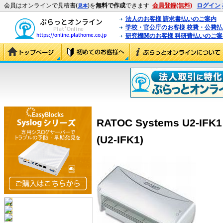
会員はオンラインで見積書(
)を
無料で作成
できます
会員登録(無料)
ログイン
見本
法人のお客様 請求書払いのご案内
学校・官公庁のお客様 校費・公費
研究機関のお客様 科研費払いのご案
RATOC Systems U2-
(U2-IFK1)