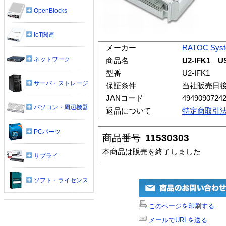
OpenBlocks
IoT関連
メーカー
RATOC Sys
ネットワーク
商品名
U2-IFK1
型番
U2-IFK1
サーバ・ストレージ
保証条件
当社販売日
JANコード
4949090724
パソコン・周辺機器
返品について
特定商取引
PCパーツ
商品番号
11530303
本商品は販売を終了しました
サプライ
ソフト・ライセンス
このページを印刷する
メールでURLを送る