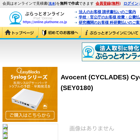
会員はオンラインで見積書(
)を
無料で作成
できます
会員登録(無料)
ログイン
見本
法人のお客様 請求書払いのご案内
学校・官公庁のお客様 校費・公費
研究機関のお客様 科研費払いのご案
Avocent (CYCLADES) Cy
(SEY0180)