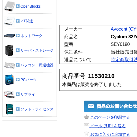
OpenBlocks
IoT関連
メーカー
Avocent (C
ネットワーク
商品名
Cyclom-32Y
型番
SEY0180
サーバ・ストレージ
保証条件
当社販売日
返品について
特定商取引
パソコン・周辺機器
商品番号
11530210
PCパーツ
本商品は販売を終了しました
サプライ
ソフト・ライセンス
このページを印刷する
メールでURLを送る
お気に入りに追加する