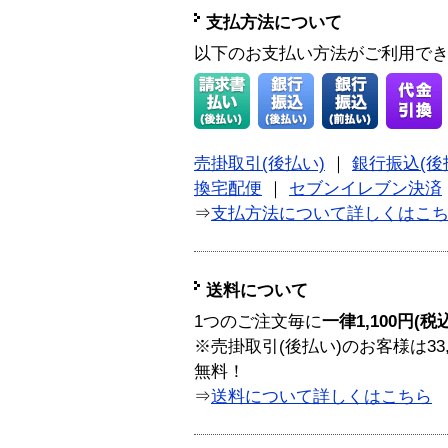
支払方法について
以下のお支払い方法がご利用で
売掛取引(後払い)
｜
銀行振込(後
換宅配便
｜
セブンイレブン決済
⇒
支払方法について詳しくはこ
送料について
1つのご注文毎に
一律1,100円(税
※売掛取引(後払い)のお客様は33
無料！
⇒
送料について詳しくはこちら